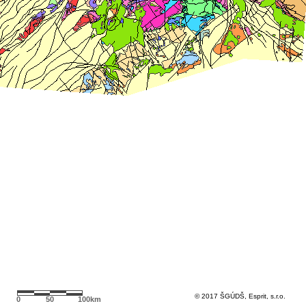
© 2017 ŠGÚDŠ,
Esprit, s.r.o.
0
50
100km