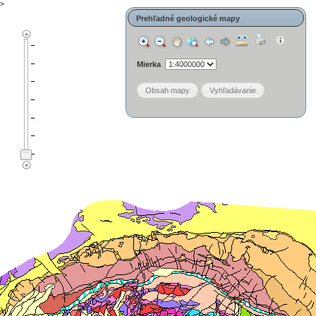
>
Prehľadné geologické mapy
Mierka