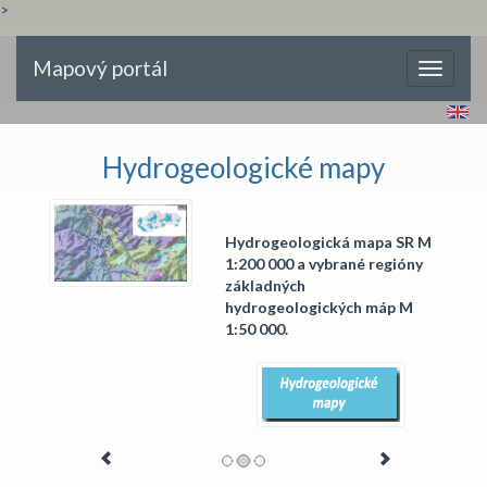
>
Mapový portál
Toggle
navigati
Hydrogeologické mapy
Hydrogeologická mapa SR M
1:200 000 a vybrané regióny
základných
hydrogeologických máp M
1:50 000.