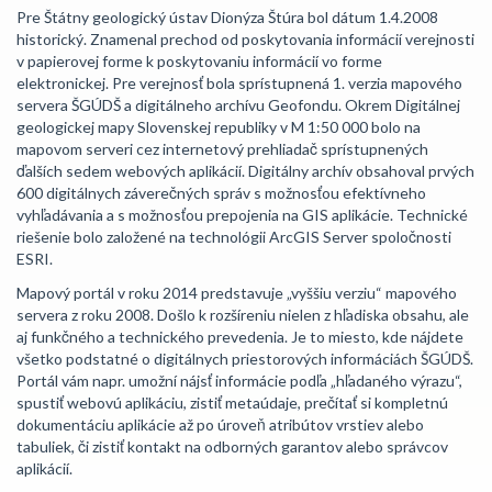
Pre Štátny geologický ústav Dionýza Štúra bol dátum 1.4.2008
historický. Znamenal prechod od poskytovania informácií verejnosti
v papierovej forme k poskytovaniu informácií vo forme
elektronickej. Pre verejnosť bola sprístupnená 1. verzia mapového
servera ŠGÚDŠ a digitálneho archívu Geofondu. Okrem Digitálnej
geologickej mapy Slovenskej republiky v M 1:50 000 bolo na
mapovom serveri cez internetový prehliadač sprístupnených
ďalších sedem webových aplikácií. Digitálny archív obsahoval prvých
600 digitálnych záverečných správ s možnosťou efektívneho
vyhľadávania a s možnosťou prepojenia na GIS aplikácie. Technické
riešenie bolo založené na technológii ArcGIS Server spoločnosti
ESRI.
Mapový portál v roku 2014 predstavuje „vyššiu verziu“ mapového
servera z roku 2008. Došlo k rozšíreniu nielen z hľadiska obsahu, ale
aj funkčného a technického prevedenia. Je to miesto, kde nájdete
všetko podstatné o digitálnych priestorových informáciách ŠGÚDŠ.
Portál vám napr. umožní nájsť informácie podľa „hľadaného výrazu“,
spustiť webovú aplikáciu, zistiť metaúdaje, prečítať si kompletnú
dokumentáciu aplikácie až po úroveň atribútov vrstiev alebo
tabuliek, či zistiť kontakt na odborných garantov alebo správcov
aplikácií.