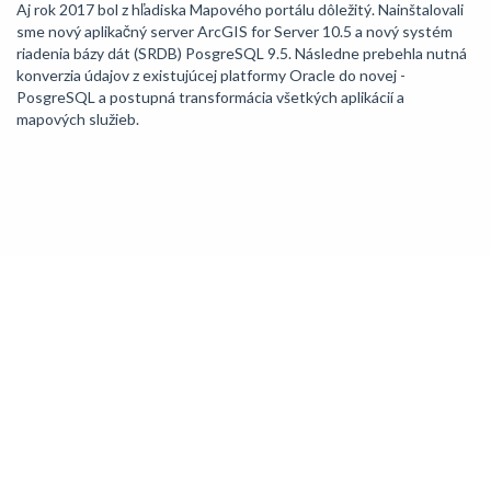
Aj rok 2017 bol z hľadiska Mapového portálu dôležitý. Nainštalovali
sme nový aplikačný server ArcGIS for Server 10.5 a nový systém
riadenia bázy dát (SRDB) PosgreSQL 9.5. Následne prebehla nutná
konverzia údajov z existujúcej platformy Oracle do novej -
PosgreSQL a postupná transformácia všetkých aplikácií a
mapových služieb.
Kategórie:
Geologické mapy
Geofyzikálne mapy
Náučná geológia
Atlasy
Tematické aplikácie