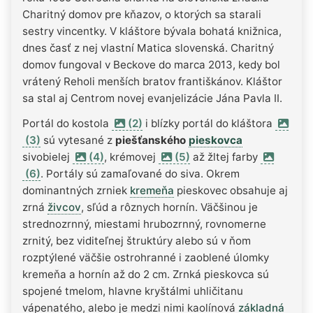
Charitný domov pre kňazov, o ktorých sa starali
sestry vincentky. V kláštore bývala bohatá knižnica,
dnes časť z nej vlastní Matica slovenská. Charitný
domov fungoval v Beckove do marca 2013, kedy bol
vrátený Reholi menších bratov františkánov. Kláštor
sa stal aj Centrom novej evanjelizácie Jána Pavla II.
Portál do kostola
(2)
i blízky portál do kláštora
(3)
sú vytesané z
piešťanského
pieskovca
sivobielej
(4)
, krémovej
(5)
až žltej farby
(6)
. Portály sú zamaľované do siva. Okrem
dominantných zrniek
kremeňa
pieskovec obsahuje aj
zrná
živcov
, sľúd a rôznych hornín. Väčšinou je
strednozrnný, miestami hrubozrnný, rovnomerne
zrnitý, bez viditeľnej štruktúry alebo sú v ňom
rozptýlené väčšie ostrohranné i zaoblené úlomky
kremeňa a hornín až do 2 cm. Zrnká pieskovca sú
spojené tmelom, hlavne kryštálmi uhličitanu
vápenatého, alebo je medzi nimi kaolínová
základná