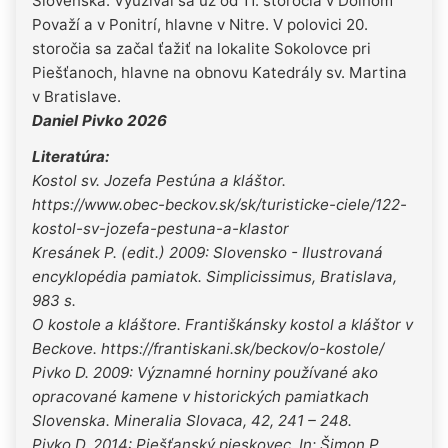
Slovenska. Využíval sa už od 11. storočia v Dolnom
Považí a v Ponitrí, hlavne v Nitre. V polovici 20.
storočia sa začal ťažiť na lokalite Sokolovce pri
Piešťanoch, hlavne na obnovu Katedrály sv. Martina
v Bratislave.
Daniel Pivko 2026
Literatúra:
Kostol sv. Jozefa Pestúna a kláštor.
https://www.obec-beckov.sk/sk/turisticke-ciele/122-
kostol-sv-jozefa-pestuna-a-klastor
Kresánek P. (edit.) 2009: Slovensko - Ilustrovaná
encyklopédia pamiatok. Simplicissimus, Bratislava,
983 s.
O kostole a kláštore. Františkánsky kostol a kláštor v
Beckove. https://frantiskani.sk/beckov/o-kostole/
Pivko D. 2009: Významné horniny používané ako
opracované kamene v historických pamiatkach
Slovenska. Mineralia Slovaca, 42, 241 – 248.
Pivko D. 2014: Piešťanský pieskovec. In: Šimon P.,