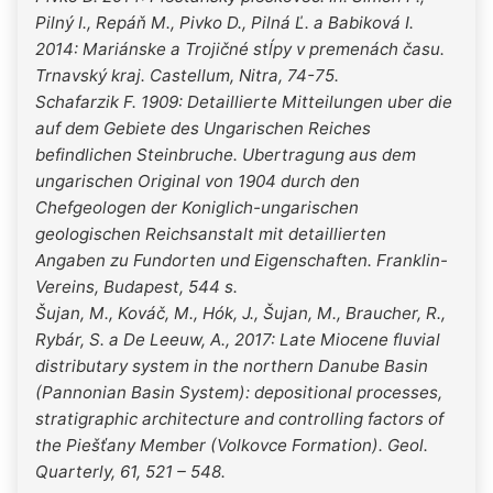
Pilný I., Repáň M., Pivko D., Pilná Ľ. a Babiková I.
2014: Mariánske a Trojičné stĺpy v premenách času.
Trnavský kraj. Castellum, Nitra, 74-75.
Schafarzik F. 1909: Detaillierte Mitteilungen uber die
auf dem Gebiete des Ungarischen Reiches
befindlichen Steinbruche. Ubertragung aus dem
ungarischen Original von 1904 durch den
Chefgeologen der Koniglich-ungarischen
geologischen Reichsanstalt mit detaillierten
Angaben zu Fundorten und Eigenschaften. Franklin-
Vereins, Budapest, 544 s.
Šujan, M., Kováč, M., Hók, J., Šujan, M., Braucher, R.,
Rybár, S. a De Leeuw, A., 2017: Late Miocene fluvial
distributary system in the northern Danube Basin
(Pannonian Basin System): depositional processes,
stratigraphic architecture and controlling factors of
the Piešťany Member (Volkovce Formation). Geol.
Quarterly, 61, 521 – 548.