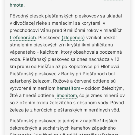
hmota
.
Pôvodný piesok piešťanských pieskovcov sa ukladal
v divočiacej rieke s meniacimi sa korytami, v
predchodcovi Váhu pred 9 miliónmi rokov v mladších
treťohorách
. Pieskovec
(zlepenec)
vznikol neskôr
stmelením pieskových zŕn kryštálikmi uhličitanu
vápenatého - kalcitom, ktorý obsahovala podzemná
voda. Piešťanský pieskovec sa dnes nachádza v 12
km pruhu od Piešťan až po Koplotovce pri Hlohovci.
Piešťanský pieskovec z Banky pri Piešťanoch bol
zafarbený železom. Ružové a červené odtiene sú
vytvorené minerálom
hematitom
– oxidom železitým,
žlté a hnedé odtiene
limonitom
, čo je zmes minerálov
so zložením oxidu železitého s obsahom vody. Pôvod
železa je z horúcich piešťanských minerálnych vôd.
Piešťanský pieskovec je jedným z najdôležitejších
dekoračných a sochárskych kameňov západného