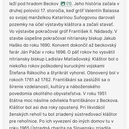
leží pod hradom Beckov
(1)
. Jeho história začala v
druhej polovici 17. storočia, keď gróf Valentín Balassa
so svojej manželkou Katarínou Suňogovou darovali
pozemky na účel výstavby kláštora a začali stavať.
Vo výstavbe pokračoval gróf František II. Nádasdy. V
stavbe úspešne pokračoval nitriansky biskup Jakub
Haško do roku 1690. Konvent dokončil až beckovský
farár Ján Páčai v roku 1696. O päť rokov ho vysvätil
nitriansky biskup Ladislav Matiašovský. Kláštor bol o
niekoľko rokov poškodený kuruckými vojskami
Štefana Rákociho a štyrikrát vyhorel. Obnovený bol v
rokoch 1761 až 1762. Františkáni sa zaslúžili sa o
šírenie vzdelanosti, kultúry a náboženského
povedomia okolitého obyvateľstva. V roku 1951
štátna moc násilne odvliekla františkánov z Beckova.
Kláštor bol asi dva roky opustený. Pri likvidácií
ženských reholí tu bol zriadený sústreďovací kláštor
pre rehoľnice. Po ich vyvezení do iných domov tu v
roku 1965 Ústredná charita na Slovensku zriadila