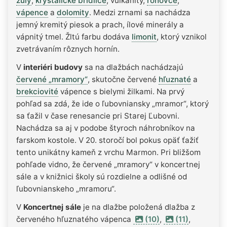
žuly
,
kryštalické bridlice
, vulkanity,
rohovce
,
vápence
a
dolomity
. Medzi zrnami sa nachádza
jemný kremitý piesok a prach, ílové minerály a
vápnitý tmel. Žltú farbu dodáva
limonit
, ktorý vznikol
zvetrávaním rôznych hornín.
V
interiéri budovy
sa na dlažbách nachádzajú
červené „mramory“
, skutočne červené
hľuznaté
a
brekciovité
vápence s bielymi žilkami. Na prvý
pohľad sa zdá, že ide o ľubovniansky „mramor“, ktorý
sa ťažil v čase renesancie pri Starej Ľubovni.
Nachádza sa aj v podobe štyroch náhrobníkov na
farskom kostole. V 20. storočí bol pokus opäť ťažiť
tento unikátny kameň z vrchu Marmon. Pri bližšom
pohľade vidno, že červené „mramory“ v koncertnej
sále a v knižnici školy sú rozdielne a odlišné od
ľubovnianskeho „mramoru“.
V
Koncertnej sále
je na dlažbe položená dlažba z
červeného hľuznatého vápenca
(10)
,
(11)
,