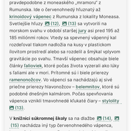
pravdepodobne z moneaského „mramoru“ z
Rumunska. Ide o červenohnedý hľuznatý až
krinoidový vápenec
z Rumunska z lokality Moneasa.
Svetlejšie hľuzy
(12)
,
(13)
sa vytvorili na
morskom svahu v období staršej
jury
asi pred 195 až
185 miliónmi rokov. Vtedy sa spevnený vápenný kal
rozdeľoval tlakom nadložia na kusy v plastickom
ílovitom prostredí alebo sa rozdelil a šmýkal vplyvom
gravitácie po svahu. Tmavší vápenec obsahuje biele
články
ľalioviek
, ktoré počas života vyzerali ako lúky
s ľaliami ale v mori. Prítomné sú i biele prierezy
ramenonožcov
. Vo vápenci sa nachádzajú aj sivé
priečne prierezy hlavonožcov –
belemnitov
, ktoré sú
podobné dnešným kalmárom. Počas spevňovania
vápenca vznikli tmavohnedé kľukaté čiary –
stylolity
(13)
.
V
knižnici súkromnej školy
sa na dlažbe
(14)
,
(15)
nachádza iný typ červenohnedého vápenca,