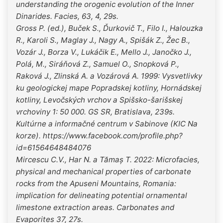
understanding the orogenic evolution of the Inner
Dinarides. Facies, 63, 4, 29s.
Gross P. (ed.), Buček S., Ďurkovič T., Filo I., Halouzka
R., Karoli S., Maglay J., Nagy A., Spišák Z., Žec B.,
Vozár J., Borza V., Lukáčik E., Mello J., Janočko J.,
Polá, M., Siráňová Z., Samuel O., Snopková P.,
Raková J., Zlinská A. a Vozárová A. 1999: Vysvetlivky
ku geologickej mape Popradskej kotliny, Hornádskej
kotliny, Levočských vrchov a Spišsko-šarišskej
vrchoviny 1: 50 000. GS SR, Bratislava, 239s.
Kultúrne a informačné centrum v Sabinove (KIC Na
korze). https://www.facebook.com/profile.php?
id=61564648484076
Mircescu C.V., Har N. a Tămaș T. 2022: Microfacies,
physical and mechanical properties of carbonate
rocks from the Apuseni Mountains, Romania:
implication for delineating potential ornamental
limestone extraction areas. Carbonates and
Evaporites 37, 27s.