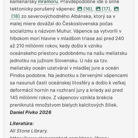
kamenársky
mramoru
. Pravdepodobne ide o silne
tektonicky porušený vápenec
(16)
,
(17)
,
(18)
zo severovýchodného Albánska, ktorý sa v
malej miere dovážal do Československa počas
socializmu s názvom Muhur. Vápence sa vytvorili v
hlbokom mori hlavne v mladšom triase asi pred 240
až 210 miliónmi rokov, kedy došlo k vzniku
oceánskeho priestoru podobnému na našu meliatsku
jednotku na južnom Slovensku. U nás sa tzv.
meliatsky oceán uzatváral v mladšej jure a oceán
Pindos podobne. Na jednotku s červenými vápencami
sa nasunuli časti oceánskej litosféry a došlo k veľkej
deformácií hornín na rozhraní jury a kriedy asi pred
145 miliónmi rokov. Z vápencov vznikla brekcia
preniknutá množstvom bielych kalcitových žiliek.
Daniel Pivko 2026
Literatúra:
All Stone Library.