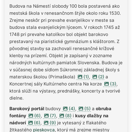
Budova na Námestí slobody 100 bola postavená ako
mestská škola v renesančnom štýle okolo roku 1530.
Zrejme neskôr pri prevahe evanjelikov v meste sa
budova stala evanjelickým lýceom. V rokoch 1745 až
1748 pri prevahe katolíkov bol objekt barokovo
prestavaný na piaristické gymnázium s kláštorom. Z
pôvodnej stavby sa zachovali renesančné krížové
klenby na prízemí. Objekt je zapísaný v zozname
národných kultúrnych pamiatok Slovenska. Budova je
v súčasnej dobe sídlom Súkromnej základnej školy s
materskou školou (Primaškola)
(1)
,
(2)
a
Koncertnej sály Kultúrneho centra Na korze
(3)
,
ktorá slúži na výstavy, prednášky, koncerty a tvorivé
dielne.
Barokový portál
budovy
(4)
,
(5)
a
obruba
fontány
(6)
,
(7)
,
(8)
i
kusy dlažby na
nádvorí
(6)
,
(9)
je vytesaný z fľakatého
žltkastého
pieskovca
, ktorý má zrejme miestny