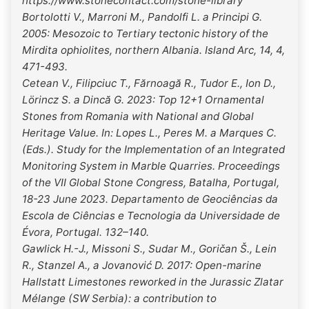
https://www.stonecontact.com/stone-library
Bortolotti V., Marroni M., Pandolfi L. a Principi G.
2005: Mesozoic to Tertiary tectonic history of the
Mirdita ophiolites, northern Albania. Island Arc, 14, 4,
471-493.
Cetean V., Filipciuc T., Fărnoagă R., Tudor E., Ion D.,
Lörincz S. a Dincă G. 2023: Top 12+1 Ornamental
Stones from Romania with National and Global
Heritage Value. In: Lopes L., Peres M. a Marques C.
(Eds.). Study for the Implementation of an Integrated
Monitoring System in Marble Quarries. Proceedings
of the VII Global Stone Congress, Batalha, Portugal,
18-23 June 2023. Departamento de Geociências da
Escola de Ciências e Tecnologia da Universidade de
Évora, Portugal. 132–140.
Gawlick H.-J., Missoni S., Sudar M., Goričan Š., Lein
R., Stanzel A., a Jovanović D. 2017: Open-marine
Hallstatt Limestones reworked in the Jurassic Zlatar
Mélange (SW Serbia): a contribution to