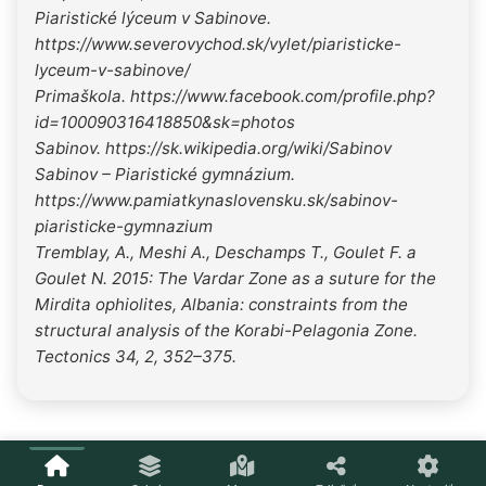
Piaristické lýceum v Sabinove.
https://www.severovychod.sk/vylet/piaristicke-
lyceum-v-sabinove/
Primaškola. https://www.facebook.com/profile.php?
id=100090316418850&sk=photos
Sabinov. https://sk.wikipedia.org/wiki/Sabinov
Sabinov – Piaristické gymnázium.
https://www.pamiatkynaslovensku.sk/sabinov-
piaristicke-gymnazium
Tremblay, A., Meshi A., Deschamps T., Goulet F. a
Goulet N. 2015: The Vardar Zone as a suture for the
Mirdita ophiolites, Albania: constraints from the
structural analysis of the Korabi-Pelagonia Zone.
Tectonics 34, 2, 352–375.