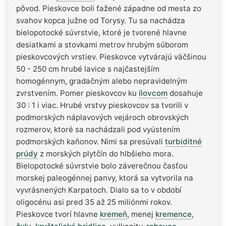
pôvod. Pieskovce boli ťažené západne od mesta zo
svahov kopca južne od Torysy. Tu sa nachádza
bielopotocké súvrstvie, ktoré je tvorené hlavne
desiatkami a stovkami metrov hrubým súborom
pieskovcových vrstiev. Pieskovce vytvárajú väčšinou
50 - 250 cm hrubé lavice s najčastejším
homogénnym, gradačným alebo nepravidelným
zvrstvením. Pomer pieskovcov ku
ílovcom
dosahuje
30 : 1 i viac. Hrubé vrstvy pieskovcov sa tvorili v
podmorských náplavových vejároch obrovských
rozmerov, ktoré sa nachádzali pod vyústením
podmorských kaňonov. Nimi sa presúvali
turbiditné
prúdy
z morských plytčín do hlbšieho mora.
Bielopotocké súvrstvie bolo záverečnou časťou
morskej paleogénnej panvy, ktorá sa vytvorila na
vyvrásnených Karpatoch. Dialo sa to v období
oligocénu asi pred 35 až 25 miliónmi rokov.
Pieskovce tvorí hlavne
kremeň
, menej
kremence
,