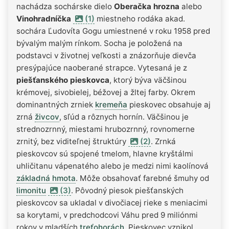
nachádza sochárske dielo
Oberačka hrozna
alebo
Vinohradníčka
(1)
miestneho rodáka akad.
sochára Ľudovíta Gogu umiestnené v roku 1958 pred
bývalým malým rínkom. Socha je položená na
podstavci v životnej veľkosti a znázorňuje dievča
presýpajúce naoberané strapce. Vytesaná je z
piešťanského pieskovca
, ktorý býva väčšinou
krémovej, sivobielej, béžovej a žltej farby. Okrem
dominantných zrniek
kremeňa
pieskovec obsahuje aj
zrná
živcov
, sľúd a rôznych hornín. Väčšinou je
strednozrnný, miestami hrubozrnný, rovnomerne
zrnitý, bez viditeľnej štruktúry
(2)
. Zrnká
pieskovcov sú spojené tmelom, hlavne kryštálmi
uhličitanu vápenatého alebo je medzi nimi kaolínová
základná hmota
. Môže obsahovať farebné šmuhy od
limonitu
(3)
. Pôvodný piesok piešťanských
pieskovcov sa ukladal v divočiacej rieke s meniacimi
sa korytami, v predchodcovi Váhu pred 9 miliónmi
rokov v mladších
treťohorách
. Pieskovec vznikol