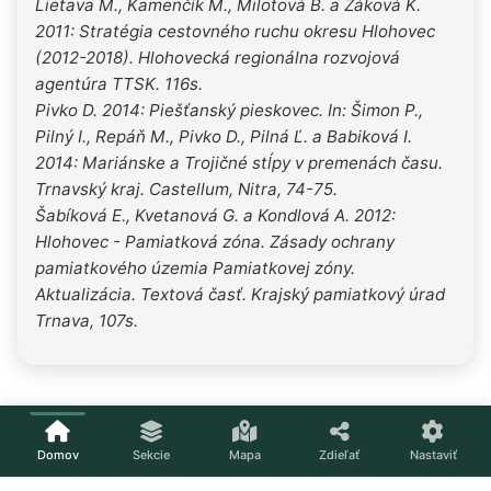
Lietava M., Kamenčík M., Milotová B. a Žáková K.
2011: Stratégia cestovného ruchu okresu Hlohovec
(2012-2018). Hlohovecká regionálna rozvojová
agentúra TTSK. 116s.
Pivko D. 2014: Piešťanský pieskovec. In: Šimon P.,
Pilný I., Repáň M., Pivko D., Pilná Ľ. a Babiková I.
2014: Mariánske a Trojičné stĺpy v premenách času.
Trnavský kraj. Castellum, Nitra, 74-75.
Šabíková E., Kvetanová G. a Kondlová A. 2012:
Hlohovec - Pamiatková zóna. Zásady ochrany
pamiatkového územia Pamiatkovej zóny.
Aktualizácia. Textová časť. Krajský pamiatkový úrad
Trnava, 107s.
Domov
Sekcie
Mapa
Zdieľať
Nastaviť