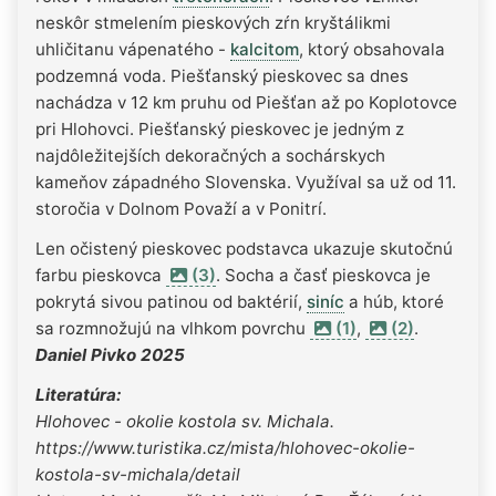
neskôr stmelením pieskových zŕn kryštálikmi
uhličitanu vápenatého -
kalcitom
, ktorý obsahovala
podzemná voda. Piešťanský pieskovec sa dnes
nachádza v 12 km pruhu od Piešťan až po Koplotovce
pri Hlohovci. Piešťanský pieskovec je jedným z
najdôležitejších dekoračných a sochárskych
kameňov západného Slovenska. Využíval sa už od 11.
storočia v Dolnom Považí a v Ponitrí.
Len očistený pieskovec podstavca ukazuje skutočnú
farbu pieskovca
(3)
. Socha a časť pieskovca je
pokrytá sivou patinou od baktérií,
siníc
a húb, ktoré
sa rozmnožujú na vlhkom povrchu
(1)
,
(2)
.
Daniel Pivko 2025
Literatúra:
Hlohovec - okolie kostola sv. Michala.
https://www.turistika.cz/mista/hlohovec-okolie-
kostola-sv-michala/detail