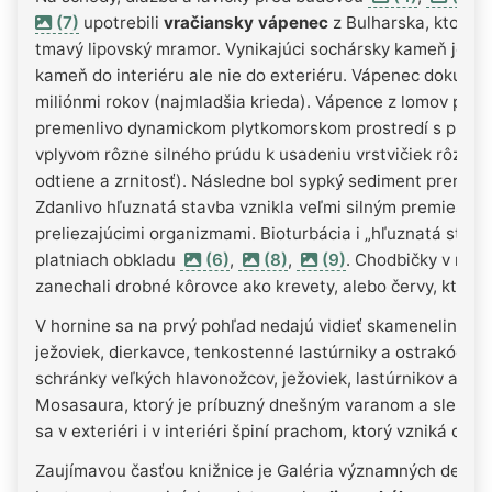
(7)
upotrebili
vračiansky vápenec
z Bulharska, ktorý j
tmavý lipovský mramor. Vynikajúci sochársky kameň je vh
kameň do interiéru ale nie do exteriéru. Vápenec dokume
miliónmi rokov (najmladšia krieda). Vápence z lomov pri m
premenlivo dynamickom plytkomorskom prostredí s prúde
vplyvom rôzne silného prúdu k usadeniu vrstvičiek rôzne
odtiene a zrnitosť). Následne bol sypký sediment premie
Zdanlivo hľuznatá stavba vznikla veľmi silným premieša
preliezajúcimi organizmami. Bioturbácia i „hľuznatá stavb
platniach obkladu
(6)
,
(8)
,
(9)
. Chodbičky v rôzn
zanechali drobné kôrovce ako krevety, alebo červy, ktoré ž
V hornine sa na prvý pohľad nedajú vidieť skameneliny, a
ježoviek, dierkavce, tenkostenné lastúrniky a ostrakódy. 
schránky veľkých hlavonožcov, ježoviek, lastúrnikov a zu
Mosasaura, ktorý je príbuzný dnešným varanom a slepúc
sa v exteriéri i v interiéri špiní prachom, ktorý vzniká do 
Zaujímavou časťou knižnice je Galéria významných dejateľ