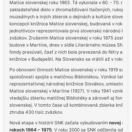
Matice slovenskej roku 1863. Tá vykonala v 60. - 70. rokoc
zakladateľské dielo v zhromažďovaní tlačených, rukopisn
muzeálnych a iných zbierok o dejinách a kultúre slovensk
koncepcii knižnica Matice slovenskej, budovaná v rokoch
jednotlivcov reprezentovala prvú slovenskú národnú knižn
zväzkov. Zrušením Matice slovenskej v roku 1875 zostali 
budove v Martine, dnes v sídle Literárneho múzea SNK. Z
fondy presúvali, časť z nich bola prevezená do Nitry a či
knižnice v Budapešti. Na Slovensko sa vrátili až v rokoch 
Po obnovení činnosti Matice slovenskej v roku 1919 sa ro
spoločnosti spojila s matičnou Bibliotékou. Vznikol tak zá
reprezentatívnej národnej knižnice Slovákov, umiestnene
Matice slovenskej v Martine (1927). V roku 1941 vznikla S
vtedajšiu zbierku matičnej Bibliotéky a zároveň aj fond L
slovenskej. V tomto čase už kombinovaná zbierka kníh a
zhruba 430 tisíc zväzkov.
Nová etapa v histórii SNK začala vybudovaním
novej síde
rokoch 1964 – 1975
. V roku 2000 sa SNK odčlenila od Mat