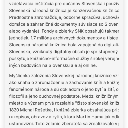
vzdelávacia inštitúcia pre občanov Slovenska i používate
Slovenská národná knižnica je konzervačnou knižnicou a 
Prednostne zhromažďuje, odborne spracúva, uchováva, oc
domáce a zahraničné dokumenty súvisiace so Slovenskom 
alebo vydanie). Fondy a zbierky SNK obsahujú takmer 5 m
jednotiek, 1,7 milióna archívnych dokumentov a tisíce muz
Slovenská národná knižnica bola zapojená do digitalizáci
Slovenska, vzniknutý digitálny obsah je sprístupnený na p
poskytuje knižnično-informačné služby širokej verejnosti v
iných budovách na Slovensku ale aj online.
Myšlienka založenia Slovenskej národnej knižnice vznikla v 
ako snaha o zhromaždenie a zachovanie kníh a knižných z
fenoménom národa a sú dokladom o jeho bytí a žití, o dejin
filozofii a jeho duchovnej podstate. Medzi knižničnými f
miesto a význam prvá rozsiahla "čisto slovenská knižnica"
1820 Michal Rešetka, i knižná zbierka obsahujúca približne
rukopisov, obrazov a rytín, ktorú Martin Hamuljak odkáza
ustanovizni. Toto želanie zberateľa sa zrealizovalo v pl