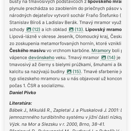
busty na tmavosivých podstavcoch z
lipovského mramor
plynule prechádza so zaoblením do priečnych pásov v dlá
národných dejateľov vytvoril sochár Fraňo Štefunko (1970
Stanislav Bíroš a Ladislav Berák. Tmavý mramor využili i
schody
(12)
a ich obklad
(13)
.
Lipovský mramor tm
Lipová-lázně v okrese Jeseník, Olomoucký kraj, Česká r
zo zoskupenia metamorfovaných hornín, ktoré vznikli po
Českého masívu
vo vrchnom karbóne.
Mramory
boli pôv
vápence
devónskeho
veku. Tmavý mramor
(14)
je jemn
tmavosivý až čierny s bielymi prúžkami, šmuhami a škvrna
kalcitu sa nazývajú budiny
(15)
. Tmavé sfarbenie je s
typ sliezskeho mramoru sa u nás objavoval už koncom 19. 
počas 1. ČSR a socializmu.
Daniel Pivko
Literatúra:
Bábek J., Mikuláš R., Zapletal J. a Pluskalová J. 2001: Litof
jemnozrnného turdibitního systému v jižní části nízkojes
Výzk. na Mor a Slezsku v r. 2000, Brno, 38-41.