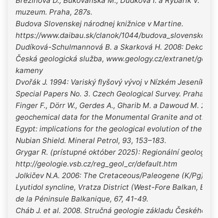
Březinová D., Bukovanská M., Dudková I. a Rybařík V. 19
muzeum. Praha, 287s.
Budova Slovenskej národnej knižnice v Martine.
https://www.daibau.sk/clanok/1044/budova_slovenskej_n
Dudíková-Schulmannová B. a Skarková H. 2008: Dekorač
Česká geologická služba, www.geology.cz/extranet/geod
kameny
Dvořák J. 1994: Variský flyšový vývoj v Nízkém Jeseníku n
Special Papers No. 3. Czech Geological Survey. Praha, 77
Finger F., Dörr W., Gerdes A., Gharib M. a Dawoud M. 200
geochemical data for the Monumental Granite and other g
Egypt: implications for the geological evolution of the we
Nubian Shield. Mineral Petrol, 93, 153–183.
Grygar R. (prístupné október 2025): Regionální geologie Č
http://geologie.vsb.cz/reg_geol_cr/default.htm
Jolkičev N.A. 2006: The Cretaceous/Paleogene (K/Pg) bo
Lyutidol syncline, Vratza District (West-Fore Balkan, Bul
de la Péninsule Balkanique, 67, 41-49.
Cháb J. et al. 2008. Stručná geologie základu Českého m