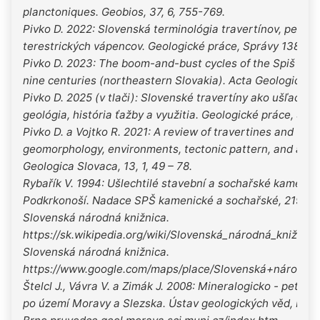
planctoniques. Geobios, 37, 6, 755-769.
Pivko D. 2022: Slovenská terminológia travertínov, penov
terestrických vápencov. Geologické práce, Správy 138, 27
Pivko D. 2023: The boom-and-bust cycles of the Spiš trav
nine centuries (northeastern Slovakia). Acta Geologica Slo
Pivko D. 2025 (v tlači): Slovenské travertíny ako ušľachti
geológia, história ťažby a využitia. Geologické práce, Sprá
Pivko D. a Vojtko R. 2021: A review of travertines and tufas
geomorphology, environments, tectonic pattern, and age d
Geologica Slovaca, 13, 1, 49 – 78.
Rybařík V. 1994: Ušlechtilé stavební a sochařské kameny 
Podkrkonoší. Nadace SPŠ kamenické a sochařské, 219s.
Slovenská národná knižnica.
https://sk.wikipedia.org/wiki/Slovenská_národná_knižnica
Slovenská národná knižnica.
https://www.google.com/maps/place/Slovenská+národná+
Štelcl J., Vávra V. a Zimák J. 2008: Mineralogicko - petro
po území Moravy a Slezska. Ústav geologických věd, PřF 