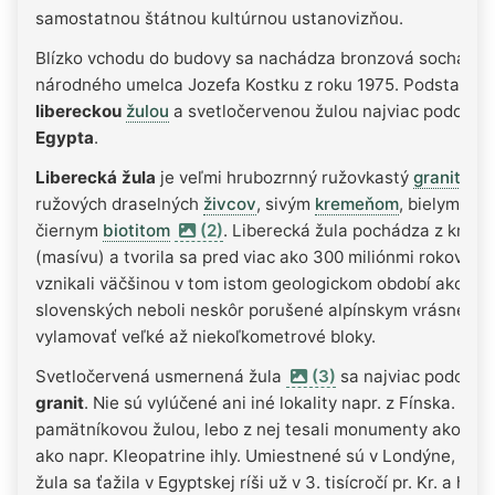
samostatnou štátnou kultúrnou ustanovizňou.
Blízko vchodu do budovy sa nachádza bronzová socha P
národného umelca Jozefa Kostku z roku 1975. Podstavec 
libereckou
žulou
a svetločervenou žulou najviac podobn
Egypta
.
Liberecká žula
je veľmi hrubozrnný ružovkastý
granit
ružových draselných
živcov
, sivým
kremeňom
, bielymi a
čiernym
biotitom
(2)
. Liberecká žula pochádza z krko
(masívu) a tvorila sa pred viac ako 300 miliónmi rokov. Č
vznikali väčšinou v tom istom geologickom období ako slo
slovenských neboli neskôr porušené alpínskym vrásnením,
vylamovať veľké až niekoľkometrové bloky.
Svetločervená usmernená žula
(3)
sa najviac podobá 
granit
. Nie sú vylúčené ani iné lokality napr. z Fínska. As
pamätníkovou žulou, lebo z nej tesali monumenty ako sark
ako napr. Kleopatrine ihly. Umiestnené sú v Londýne, v P
žula sa ťažila v Egyptskej ríši už v 3. tisícročí pr. Kr. a ho