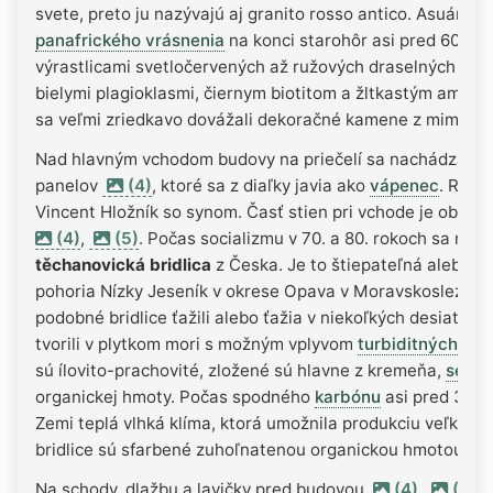
svete, preto ju nazývajú aj granito rosso antico. Asuánsky
panafrického vrásnenia
na konci starohôr asi pred 606 mi
výrastlicami svetločervených až ružových draselných živ
bielymi plagioklasmi, čiernym biotitom a žltkastým amfibo
sa veľmi zriedkavo dovážali dekoračné kamene z mimo soci
Nad hlavným vchodom budovy na priečelí sa nachádza plyt
panelov
(4)
, ktoré sa z diaľky javia ako
vápenec
. Reli
Vincent Hložník so synom. Časť stien pri vchode je oblože
(4)
,
(5)
. Počas socializmu v 70. a 80. rokoch sa na S
těchanovická bridlica
z Česka. Je to štiepateľná alebo po
pohoria Nízky Jeseník v okrese Opava v Moravskoslezskom 
podobné bridlice ťažili alebo ťažia v niekoľkých desiatka
tvorili v plytkom mori s možným vplyvom
turbiditných
aleb
sú ílovito-prachovité, zložené sú hlavne z kremeňa,
serici
organickej hmoty. Počas spodného
karbónu
asi pred 340 
Zemi teplá vlhká klíma, ktorá umožnila produkciu veľkého 
bridlice sú sfarbené zuhoľnatenou organickou hmotou z p
Na schody, dlažbu a lavičky pred budovou
(4)
,
(6)
i