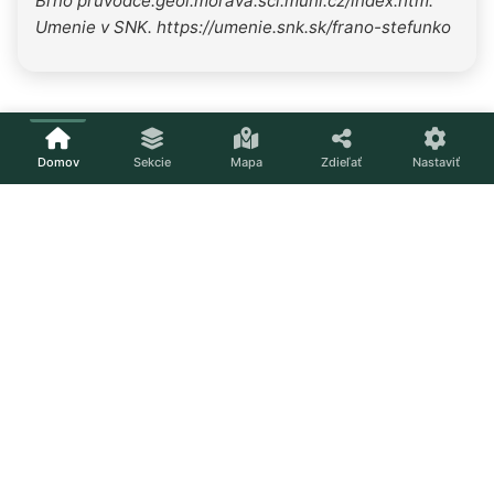
Brno pruvodce.geol.morava.sci.muni.cz/index.htm.
Umenie v SNK. https://umenie.snk.sk/frano-stefunko
Domov
Sekcie
Mapa
Zdieľať
Nastaviť
Načítavam...
Nastavenia
Téma
Svetlá
Tmavá
Systém
Veľkosť písma
A
A