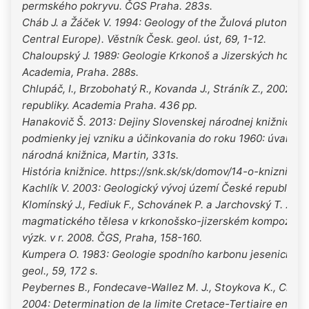
permského pokryvu. ČGS Praha. 283s.
Cháb J. a Žáček V. 1994: Geology of the Žulová pluton ma
Central Europe). Věstník Česk. geol. úst, 69, 1-12.
Chaloupský J. 1989: Geologie Krkonoš a Jizerských hor. Č
Academia, Praha. 288s.
Chlupáč, I., Brzobohatý R., Kovanda J., Stráník Z., 2002. 
republiky. Academia Praha. 436 pp.
Hanakovič Š. 2013: Dejiny Slovenskej národnej knižnice: h
podmienky jej vzniku a účinkovania do roku 1960: úvahy a
národná knižnica, Martin, 331s.
História knižnice. https://snk.sk/sk/domov/14-o-kniznici/1
Kachlík V. 2003: Geologický vývoj území České republiky,
Klomínský J., Fediuk F., Schovánek P. a Jarchovský T. 2009
magmatického tělesa v krkonošsko-jizerském kompozitním
výzk. v r. 2008. ČGS, Praha, 158-160.
Kumpera O. 1983: Geologie spodního karbonu jesenického 
geol., 59, 172 s.
Peybernes B., Fondecave-Wallez M. J., Stoykova K., Ciszak 
2004: Determination de la limite Cretace-Tertiaire en Bulg