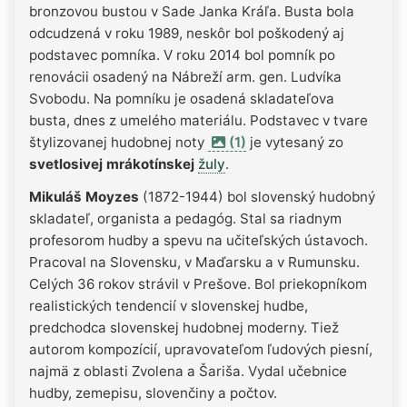
bronzovou bustou v Sade Janka Kráľa. Busta bola
odcudzená v roku 1989, neskôr bol poškodený aj
podstavec pomníka. V roku 2014 bol pomník po
renovácii osadený na Nábreží arm. gen. Ludvíka
Svobodu. Na pomníku je osadená skladateľova
busta, dnes z umelého materiálu. Podstavec v tvare
štylizovanej hudobnej noty
(1)
je vytesaný zo
svetlosivej mrákotínskej
žuly
.
Mikuláš Moyzes
(1872-1944) bol slovenský hudobný
skladateľ, organista a pedagóg. Stal sa riadnym
profesorom hudby a spevu na učiteľských ústavoch.
Pracoval na Slovensku, v Maďarsku a v Rumunsku.
Celých 36 rokov strávil v Prešove. Bol priekopníkom
realistických tendencií v slovenskej hudbe,
predchodca slovenskej hudobnej moderny. Tiež
autorom kompozícií, upravovateľom ľudových piesní,
najmä z oblasti Zvolena a Šariša. Vydal učebnice
hudby, zemepisu, slovenčiny a počtov.