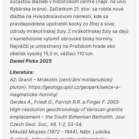
súčasťou dlažieb v historickom centre (napr. na ulici
Rybárska brána). Začiatkom 21. stor. sa robila nová
dlažba na Hviezdoslavovom námestí, kde sa
pravdepodobne upotrebili kocky zo žltej a sivej
odrody mrákotínskej žuly. Z mrákotínskej žuly sa dajú
v kameňolome vylomiť obrovské bloky horniny.
Najväčší je umiestnený na Pražskom hrade ako
obelisk vysoký 15,5 m, vážiaci 110 ton.
Daniel Pivko 2025
Literatúra:
A2: Granit – Mrákotín (centrální moldanubický
pluton). https://geology.upol.cz/geopark/sekce-a-
magmaticke-horniny/
Gerdes A., Friedl G., Parrish R.R. a Finger F. 2003:
High-resolution geochronology of Variscan granite
emplacement – the South Bohemian Batholith. Jour.
Czech Geol. Soc., 48, 1-2, 53-54.
Mikuláš Moyzes (1872 - 1944), Nábr. Ludvíka