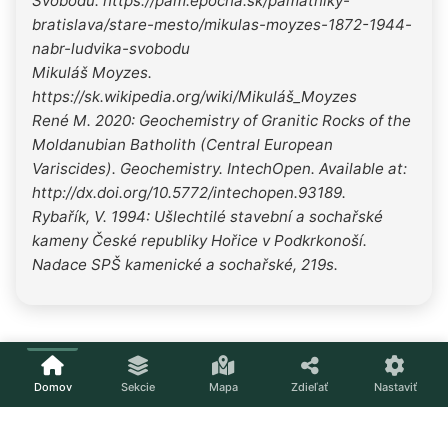
Svobodu. https://pam.epocha.sk/pamatniky-
bratislava/stare-mesto/mikulas-moyzes-1872-1944-
nabr-ludvika-svobodu
Mikuláš Moyzes.
https://sk.wikipedia.org/wiki/Mikuláš_Moyzes
René M. 2020: Geochemistry of Granitic Rocks of the
Moldanubian Batholith (Central European
Variscides). Geochemistry. IntechOpen. Available at:
http://dx.doi.org/10.5772/intechopen.93189.
Rybařík, V. 1994: Ušlechtilé stavební a sochařské
kameny České republiky Hořice v Podkrkonoší.
Nadace SPŠ kamenické a sochařské, 219s.
Domov
Sekcie
Mapa
Zdieľať
Nastaviť
Načítavam...
Nastavenia