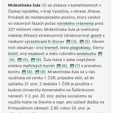
Mrákotínska žula
(2) sa získava v kameňolomoch v
Českej republike, v kraji Vysočina, v okrese Jihlava.
Prináleží do moldanubického plutónu, ktorý vznikol
vo viacerých fázach počas
variského vrásnenia
pred
327 miliónmi rokov. Mrákotínska žula je svetlosivý
niekedy žltkastý strednozrnný (drobnozrnný)
granit
s
riedkymi
výrastlicami
K-živcov
(3)
,
(5)
. Okrem
nich obsahuje i sivý
kremeň
, biele
plagioklasy
, čierny
biotit
, sivý
muskovit
a málo ružového
andaluzitu
(4)
,
(5)
,
(6)
. Žula máva v sebe rozptýlené
enklávy
mafických hornín
(6)
,
(7)
s prevahou
biotitu
(8)
,
(9)
. Mrakotínska žula sa u nás
využívala od vzniku 1. ČSR, prípadne skôr, až do
začiatku 21. stor. Z obdobia 1. ČSR je použitie v
budove Univerzity Komenského na Šafárikovom
námestí. V 2. pol. 20. stor. počas socializmu sa
využila hojne na Slavíne a napr. ako súčasť dlažby na
Primaciálnom námestí. Z 90. rokov 20. stor. je