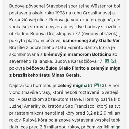
Budova pôvodnej Stavebnej sporiteľne Wüstenrot bola
postavená okolo roku 1998 na rohu Grosslingovej a
Karadžičovej ulice. Budova je vnútorne prepojená, ale z
vonkajšej strany to vyzerajú byť dve budovy s rozdielnymi
obkladmi. Budova Grösslingova 77 (úvodný obrázok)
(1
pokrytá platňami béžovej
usmernenej žuly Giallo Venezi
Brazílie z pobrežného štátu Espirito Santo, ktorá je
skombinovaná s
krémovým mramorom Botticino
zo
severného Talianska. Budova Karadžičova 17
(2)
,
(
pokrytá
béžovou žulou Giallo Fiorito
a
zeleným migmati
z brazílskeho štátu Minas Gerais
.
Najstaršou horninou je
zelený
migmatit
(3)
. V hornine
vidno tmavšie vrásy, ktoré neboli roztavené. Svetlejšie ča
boli v plastickom až tekutom stave. Horniny patria k zákl
Južnej Ameriky ku kratónu Sao Francisco, ktorý sa tvoril
prirastaním kontinentálnej kôry pred 3,2 až 2,9 miliardou
rokov. Rulová kôra bola znova vystavená vysokej teplote 
tlaku cca pred 2,8 miliardou rokov, pričom vznikli
migmati