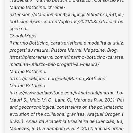
Trademark “Marmo Botticino Classico”. Consorzio Produtt
Marmo Botticino. chrome-
extension://efaidnbmnnnibpcajpcglclefindmkaj/https://m
botticino.it/wp-content/uploads/2021/08/extract-from-te
spec.pdf
GoogleMaps.
Il marmo Botticino, caratteristiche e modalità di utilizzo p
progetti su misura. Pistore Marmi. Magazine. Blog.
https://pistoremarmi.com/it/marmo-botticino-caratteristi
modalita-utilizzo-per-progetti-su-misura/
Marmo Botticino.
https://it.wikipedia.org/wiki/Marmo_Botticino
Marmo Botticino.
https://www.dedalostone.com/it/materiali/marmo-botticin
Mauri S., Melo M. G., Lana C., Marques R. A. 2021: Petrolo
and geochronological constraints on the polymetamorphi
evolution of the collisional granites, Araçuaí Orogen (SE
Brazil). Anais da Academia Brasileira de Ciências, 93, 3, 1
Menezes, R. G. a Sampaio P. R. A. 2012: Rochas ornament