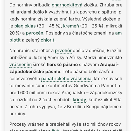
Do horniny pribudla
charnockitová
zložka. Zhruba pred 2
miliardami došlo k vyzdvihnutiu k povrchu a spätnej prem
kedy hornina získala zelenú farbu. Výsledné zloženie horn
je
plagioklas
(30 – 45 %),
kremeň
(20 – 25 %), mikroklín (1
20 %) a
pyroxén
. Posledný sa čiastočne zmenil na
amfibo
biotit
a zelený
chlorit
.
Na hranici starohôr a
prvohôr
došlo v dnešnej Brazílii k
priblíženiu Južnej Ameriky a Afriky. Medzi nimi vzniklo
vrásnením
široké
horské pásmo
s názvom
Araçuaí-
západokonžské pásmo
. Toto pásmo bolo časťou
celosvetového
panafrického vrásnenia
, ktoré súviseli s
formovaním superkontinentov Gondwana a Pannotia pribl
pred 600 miliónmi rokov. Araçuaísko – západokonžský or
sa rozdelil na 2 časti v období
kriedy
, keď vznikal Atlantic
oceán. Z toho vyplýva, že v Brazílii a Kongu nájdeme obd
horniny.
Procesy vrásnenia prebiehali vyše sto miliónov rokov. Po