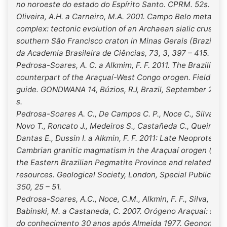
no noroeste do estado do Espírito Santo. CPRM. 52s.
Oliveira, A.H. a Carneiro, M.A. 2001. Campo Belo metamor
complex: tectonic evolution of an Archaean sialic crust of
southern São Francisco craton in Minas Gerais (Brazil). A
da Academia Brasileira de Ciências, 73, 3, 397 – 415.
Pedrosa-Soares, A. C. a Alkmim, F. F. 2011. The Brazilian
counterpart of the Araçuaí-West Congo orogen. Field trip
guide. GONDWANA 14, Búzios, RJ, Brazil, September 2011,
s.
Pedrosa-Soares A. C., De Campos C. P., Noce C., Silva L.C
Novo T., Roncato J., Medeiros S., Castañeda C., Queiroga 
Dantas E., Dussin I. a Alkmin, F. F. 2011: Late Neoproteroz
Cambrian granitic magmatism in the Araçuaí orogen (Brazi
the Eastern Brazilian Pegmatite Province and related min
resources. Geological Society, London, Special Publicatio
350, 25 – 51.
Pedrosa-Soares, A.C., Noce, C.M., Alkmin, F. F., Silva, L.C.,
Babinski, M. a Castaneda, C. 2007. Orógeno Araçuaí: sínt
do conhecimento 30 anos após Almeida 1977. Geonomos, 