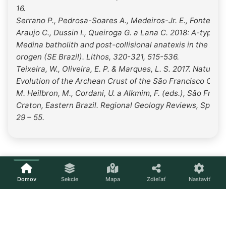
16.
Serrano P., Pedrosa-Soares A., Medeiros-Jr. E., Fonte-Boa
Araujo C., Dussin I., Queiroga G. a Lana C. 2018: A-type
Medina batholith and post-collisional anatexis in the Ara
orogen (SE Brazil). Lithos, 320-321, 515-536.
Teixeira, W., Oliveira, E. P. & Marques, L. S. 2017. Nature 
Evolution of the Archean Crust of the São Francisco Crat
M. Heilbron, M., Cordani, U. a Alkmim, F. (eds.), São Franc
Craton, Eastern Brazil. Regional Geology Reviews, Springe
29 – 55.
Domov
Sekcie
Mapa
Zdieľať
Nastaviť
Načítavam...
Nastavenia