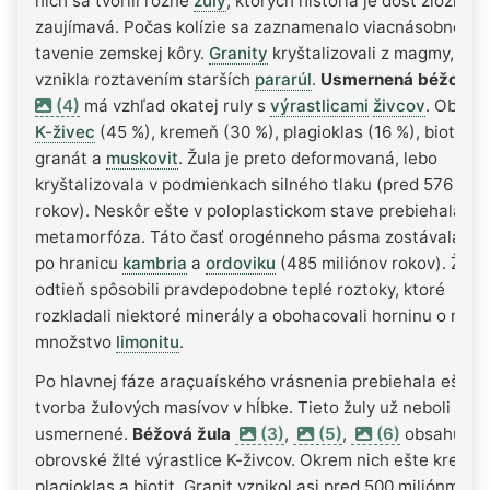
nich sa tvorili rôzne
žuly
, ktorých história je dosť zložitá a
zaujímavá. Počas kolízie sa zaznamenalo viacnásobné
tavenie zemskej kôry.
Granity
kryštalizovali z magmy, kto
vznikla roztavením starších
pararúl
.
Usmernená béžová ž
(4)
má vzhľad okatej ruly s
výrastlicami
živcov
. Obsah
K-živec
(45 %), kremeň (30 %), plagioklas (16 %), biotit (5
granát a
muskovit
. Žula je preto deformovaná, lebo
kryštalizovala v podmienkach silného tlaku (pred 576 mil
rokov). Neskôr ešte v poloplastickom stave prebiehala
metamorfóza. Táto časť orogénneho pásma zostávala ho
po hranicu
kambria
a
ordoviku
(485 miliónov rokov). Žltý
odtieň spôsobili pravdepodobne teplé roztoky, ktoré
rozkladali niektoré minerály a obohacovali horninu o malé
množstvo
limonitu
.
Po hlavnej fáze araçuaíského vrásnenia prebiehala ešte
tvorba žulových masívov v hĺbke. Tieto žuly už neboli
usmernené.
Béžová žula
(3)
,
(5)
,
(6)
obsahuje
obrovské žlté výrastlice K-živcov. Okrem nich ešte kremeň
plagioklas a biotit. Granit vznikol asi pred 500 miliónmi ro