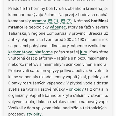
Predošlé tri horniny boli tvrdé s obsahom kremeňa, preto 
kamenári nazývajú žulami. Na prvej z budov sa nachádza 
kamenársky
mramor
(1)
,
(7)
. Krémový
botičinský
mramor
je geologicky
vápenec
, ktorý sa ťaží v severnom
Taliansku, v regióne Lombardia, v provincii Brescia už od
antiky. Vápenec sa tvoril pred 200 až 190 miliónmi rokov, 
sa po zemi pohybovali dinosaury. Vápenec vznikal na
karbonátovej platforme
počas staršej
jury
. Konkrétne to 
vnútorná časť platformy – lagúna s hĺbkou maximálne
niekoľko metrov s minimálnym účinkom vlnenia mora.
Prejavovali sa tu len vplyvy prílivu a odlivu. Vo veľmi teple
klíme sa pomaly ukladal jemný vápnitý kal, peloidy a drob
úlomky rozrušených vápencov. V plytkej vode s dostatko
svetla sa tvorili riasové hľúzky –
onkoidy
(1-2 cm) a iné
organizmy. Vápnité bahno prikryté ďalšími vrstvami bahna
vplyvom tepla, tlaku a roztokov menilo na pevný vápenec.
Vznikali v ňom vplyvom tlaku nadložia a tektonických
procesov
stylolity
.