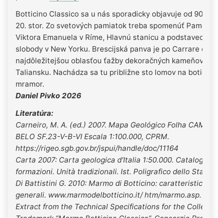
Botticino Classico sa u nás sporadicky objavuje od 90. ro
20. stor. Zo svetových pamiatok treba spomenúť Pamätní
Viktora Emanuela v Ríme, Hlavnú stanicu a podstavec So
slobody v New Yorku. Brescijská panva je po Carrare dru
najdôležitejšou oblasťou ťažby dekoračných kameňov v
Taliansku. Nachádza sa tu približne sto lomov na botičins
mramor.
Daniel Pivko 2026
Literatúra:
Carneiro, M. A. (ed.) 2007. Mapa Geológico Folha CAMPO
BELO SF.23-V-B-VI Escala 1:100.000, CPRM.
https://rigeo.sgb.gov.br/jspui/handle/doc/11164
Carta 2007: Carta geologica d'Italia 1:50.000. Catalogo de
formazioni. Unità tradizionali. Ist. Poligrafico dello Stato.
Di Battistini G. 2010: Marmo di Botticino: caratteristiche
generali. www.marmodelbotticino.it/ htm/marmo.asp.
Extract from the Technical Specifications for the Collecti