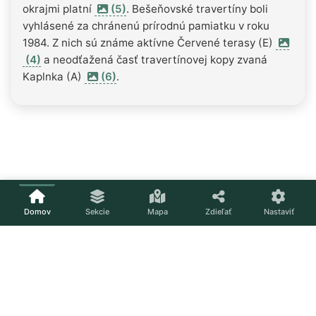
okrajmi platní
(5)
. Bešeňovské travertíny boli
vyhlásené za chránenú prírodnú pamiatku v roku
1984. Z nich sú známe aktívne Červené terasy (E)
(4)
a neodťažená časť travertínovej kopy zvaná
Kaplnka (A)
(6)
.
Domov
Sekcie
Mapa
Zdieľať
Nastaviť
Načítavam...
Nastavenia
Téma