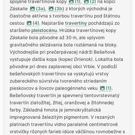
spojené travertínové kopy
(1)
,
(2)
na kopc
i
Záskalie
(3a)
,
(3b)
z ktorých východná je
čiastočne aktívna s tvorbou travertínu pod štátnou
cestou
(4)
. Najstaršie
travertíny
pochádzajú zo
staršieho
pleistocénu
. Hrúbka travertínovej kopy
Záskalie
bola pôvodne až 30 m, ale vplyvom
gravitačného sklzávania bola rozlámaná na bloky.
Východnejšie pri prečerpávacej nádrži Bešeňová
vystupuje ďalšia kopa (kope
c Drienok
). Lokalita bola
pôvodne pri dnes zaplavenej obci Vrbie. V podloží
bešeňovských travertínov sa vyskytujú vrstvy
zubereckého súvrstvia tvoreného striedaním
pieskovcov a ílovcov paleogénneho veku
(1)
.
Bešeňovský travertín je spevnený tentovrstevnatý
travertín zlatožltej, žltej, oranžovej a žltohnedej
farby. Základná hmota je jemnokryštalická
impregnovaná železitým pigmentom. V rezaných
platniach travertínu vidno paralelné centimetrové
vrstvičky rôznych farieb idúce väčšinou rovnobežne s