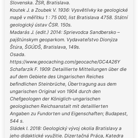
Slovenska. ŽSR, Bratislava.
Koutek J. a Zoubek V. 1936: Vysvětlivky ke geologické
mapě v měřítku 1 : 75 000, list Bratislava 4758. Státní
geologický ústav ČSR. 150s.
Madarás J. (edit.) 2014: Sprievodca Sandbersko –
pajštúnskym geoparkom. Vydavateľstvo Dionýza
Štúra, ŠGÚDŠ, Bratislava, 149s.
Osada.
https://www.geocaching.com/geocache/GC4A26Y
Schafarzik F. 1909: Detaillierte Mitteilungen über die
auf dem Gebiete des Ungarischen Reiches
befindlichen Steinbrüche, Übertragung aus dem
ungarischen Original von 1904 durch den
Chefgeologen der Königlich-ungarischen
geologischen Reichsanstalt mit detaillierten
Angaben zu Fundorten und Eigenschaften; Budapest,
544 s.
Sládek I. 2018: Geologický vývoj okolia Bratislavy a
jeho didaktické využitie. Dizertačná Práca, Katedra