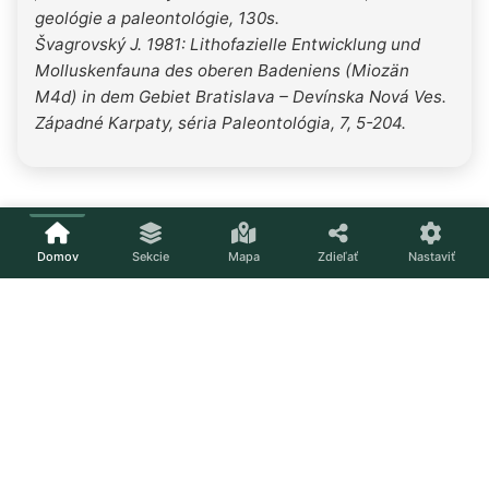
geológie a paleontológie, 130s.
Švagrovský J. 1981: Lithofazielle Entwicklung und
Molluskenfauna des oberen Badeniens (Miozän
M4d) in dem Gebiet Bratislava – Devínska Nová Ves.
Západné Karpaty, séria Paleontológia, 7, 5-204.
Domov
Sekcie
Mapa
Zdieľať
Nastaviť
Načítavam...
Nastavenia
Téma
Svetlá
Tmavá
Systém