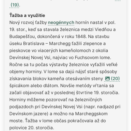
(19)
.
Ťažba a využitie
Nový rozvoj ťažby
neogénnych
hornín nastal v pol.
19. stor., keď sa stavala železnica medzi Viedňou a
Budapešťou, dokončená v roku 1848. Na stavbu
úseku Bratislava – Marchegg ťažili zlepence a
pieskovce vo viacerých kameňolomoch z okolia
Devínskej Novej Vsi, najviac vo Fuchsovom lome.
Ročne sa tu počas výstavby železnice vyťažili veľké
objemy horniny. V lome sa dajú nájsť staré spôsoby
získavania blokov kameňa otesávaním steny
(20)
špicákom alebo dlátom. Novšie metódy vŕtania sa
začali objavovať až v poslednej štvrtine 19. storočia.
Horniny môžeme pozorovať na železničných
podjazdoch pri Devínskej Novej Vsi (napr. nadjazd pri
Devínskom jazere) a možno na Marcheggskom
moste. Ťažba v lome občas pokračovala až do
polovice 20. storočia.