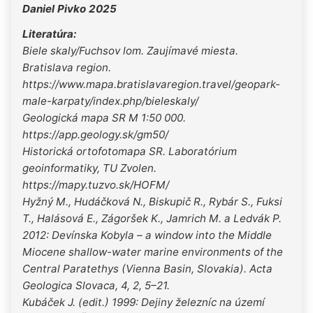
Daniel Pivko 2025
Literatúra:
Biele skaly/Fuchsov lom. Zaujímavé miesta.
Bratislava region.
https://www.mapa.bratislavaregion.travel/geopark-
male-karpaty/index.php/bieleskaly/
Geologická mapa SR M 1:50 000.
https://app.geology.sk/gm50/
Historická ortofotomapa SR. Laboratórium
geoinformatiky, TU Zvolen.
https://mapy.tuzvo.sk/HOFM/
Hyžný M., Hudáčková N., Biskupič R., Rybár S., Fuksi
T., Halásová E., Zágoršek K., Jamrich M. a Ledvák P.
2012: Devínska Kobyla – a window into the Middle
Miocene shallow-water marine environments of the
Central Paratethys (Vienna Basin, Slovakia). Acta
Geologica Slovaca, 4, 2, 5–21.
Kubáček J. (edit.) 1999: Dejiny železníc na území