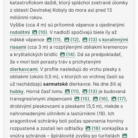
katastrofickom daždi, ktorý spláchol zvetrané úlomky
z oblasti Devínskej Kobyly do mora asi pred 13
miliónmi rokov.
Vyššie (cca 4 m) sú prítomné vápence s ojedinelými
rodolitmi
(10)
. V nadloží spočívajú biele íly až
mäkké vápence
(11)
,
(12)
,
(13)
s
koralinnými
riasami
(cca 3 m) a rozptýlenými obliakmi kremencov
a kryštalických bridlíc
(14)
. Dá sa predpokladať,
že v mori boli porasty tráv s prichytenými
dierkavcami
. V profile nasledujú do vrchu piesky s
obliakmi (okolo 0,5 m), v ktorých vo vrchnej časti sa
už nachádzajú
sarmatské
dierkavce. Na dne žili aj
hubky
. Horná časť lomu
(11)
,
(13)
je budovaná
transgresívnymi zlepencami
(15)
,
(16)
,
(17)
,
drobivými pieskovcami a pieskami (5,5 m), niekde s
nahromadenými ulitníkmi a lastúrnikmi (18). Ich
aragonitové schránky boli počas spevnenia horniny
rozpustené a zostali len odtlačky
(18)
vonkajška a
vnútra schránok – špirálovité zvyšky po turitelách