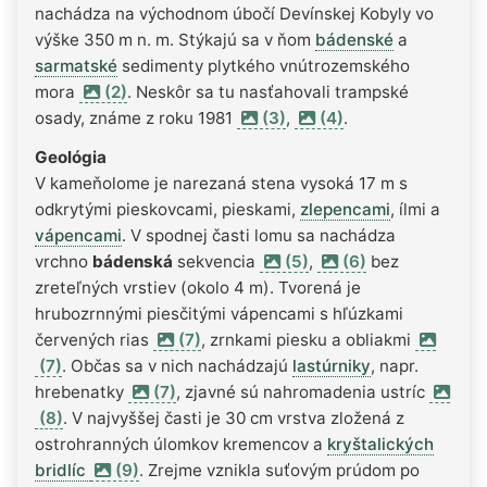
nachádza na východnom úbočí Devínskej Kobyly vo
výške 350 m n. m. Stýkajú sa v ňom
bádenské
a
sarmatské
sedimenty plytkého vnútrozemského
mora
(2)
. Neskôr sa tu nasťahovali trampské
osady, známe z roku 1981
(3)
,
(4)
.
Geológia
V kameňolome je narezaná stena vysoká 17 m s
odkrytými pieskovcami, pieskami,
zlepencami
, ílmi a
vápencami
. V spodnej časti lomu sa nachádza
vrchno
bádenská
sekvencia
(5)
,
(6)
bez
zreteľných vrstiev (okolo 4 m). Tvorená je
hrubozrnnými piesčitými vápencami s hľúzkami
červených rias
(7)
, zrnkami piesku a obliakmi
(7)
. Občas sa v nich nachádzajú
lastúrniky
, napr.
hrebenatky
(7)
, zjavné sú nahromadenia ustríc
(8)
. V najvyššej časti je 30 cm vrstva zložená z
ostrohranných úlomkov kremencov a
kryštalických
bridlíc
(9)
. Zrejme vznikla suťovým prúdom po