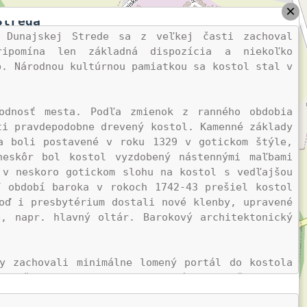
×
Streda
 Dunajskej Strede sa z veľkej časti zachoval 
ipomína len základná dispozícia a niekoľko 
. Národnou kultúrnou pamiatkou sa kostol stal v 
odnosť mesta. Podľa zmienok z ranného obdobia 
i pravdepodobne drevený kostol. Kamenné základy 
a boli postavené v roku 1329 v gotickom štýle, 
eskôr bol kostol vyzdobený nástennými maľbami 
v neskoro gotickom slohu na kostol s vedľajšou 
 období baroka v rokoch 1742-43 prešiel kostol 
oď i presbytérium dostali nové klenby, upravené 
, napr. hlavný oltár. Barokový architektonický 


Okrem obvodových múrov sa z pôvodnej gotickej stavby zachovali minimálne lomený portál do kostola 
odvežia 
(3)
, 
(4)
, zbytok portálu do bočnej lode 
ej lode. Na nárožiach severnej lode sú vsadené 