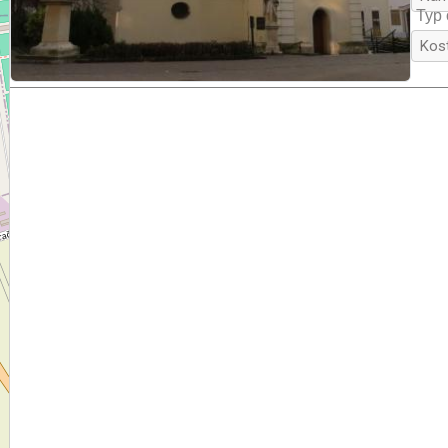
kon
Typ 
Na 
na 
dop
ide
(9)
si
Pri
Iná
pol
va
Sch
„M
naj
od
sl
st
du