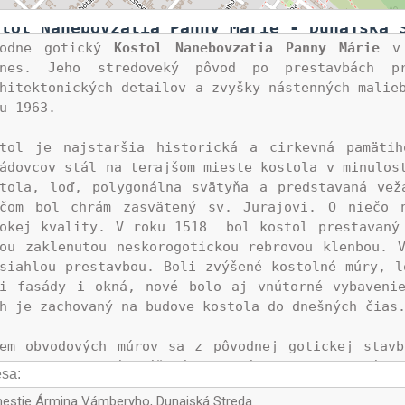
stol Nanebovzatia Panny Márie - Dunajská 
vodne gotický 
Kostol Nanebovzatia Panny Márie
 v
dnes. Jeho stredoveký pôvod po prestavbách pr
hitektonických detailov a zvyšky nástenných malieb
u 1963.

stol je najstaršia historická a cirkevná pamätih
ádovcov stál na terajšom mieste kostola v minulost
tola, loď, polygonálna svätyňa a predstavaná vež
ičom bol chrám zasvätený sv. Jurajovi. O niečo n
okej kvality. V roku 1518  bol kostol prestavaný 
ou zaklenutou neskorogotickou rebrovou klenbou. V
siahlou prestavbou. Boli zvýšené kostolné múry, l
i fasády i okná, nové bolo aj vnútorné vybavenie
h je zachovaný na budove kostola do dnešných čias.
, 
(2)
, hodnotná krížová rebrová klenba a portál p
sa:
, kvádre v operákoch 
(6)
, okná veže a klenba bočn