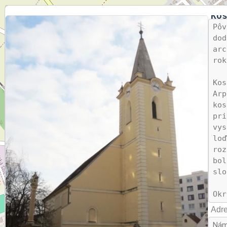
+
Ko
−
Pô
do
arc
rok
Ko
Arp
kos
pr
vys
loď
roz
bol
slo
(1)
Adre
(5)