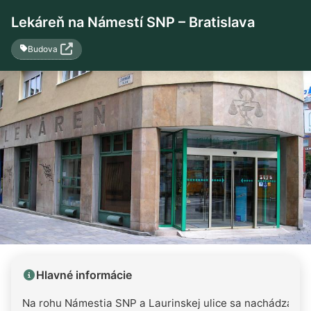
Lekáreň na Námestí SNP – Bratislava
Budova
Hlavné informácie
Na rohu Námestia SNP a Laurinskej ulice sa nachádza
le