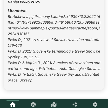
Daniel Pivko 2025
Literatúra:
Bratislava a jej Premeny Laurinska 1936-10.2.2022 http
fbid=3179371992386889&id=1815864672070968&set=a.
https://www.pammap.sk/buxus/images/cache/zoom_in_2
2524830157
Pivko D., 2021: A review of Slovak travertine and tufa fac
129–166.
Pivko D. 2022: Slovenská terminológia travertínov, penov
Správy 138, 27-52.
Pivko D. & Vojtko R., 2021: A review of travertines and tu
pattern, and age distribution. Acta Geologica Slovaca, 13,
Pivko D. (v tlači): Slovenské travertíny ako ušľachtilé kam
práce, Správy.