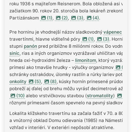
roku 1936 s majiteľom Reisnerom. Bola obložená asi vrs
začiatkom 90. rokov 20. storočia bola lekáreň zrekonštru
Partizánskom
(1)
,
(2)
,
(3)
,
(4)
.
Pre horninu je vhodnejší názov sladkovodný
vápenec
ale 
travertínmi, hlavne viditeľné póry
(1)
,
(3)
. Hornina 
stupni
panón
pred približne 8 miliónmi rokov. Do vodných 
siníc
, rias a iných organizmov vyzrážaval uhličitan vápen
hneda oxi-hydroxidmi železa –
limonitom
, ktorý vyzrážava
prímesi ako tmavšie hrudky - výlučky organizmov
(4)
,
schránky ostrakódov, úlomky rastlín a rúrky lariev potočn
onkolity
(5)
,
(8)
, kúsky hornín prinesené prúdom, o
pobreží aj ďalej od brehu môžu vyrásť decimetrové až me
(10)
alebo vrstvičkovou stavbou (
stromatolity
)
(11)
rôznymi prímesami časom spevnelo na pevný sladkovodn
Lokalita klížskeho travertínu sa začala ťažiť v 70. a 80. 
a vnútorný obklad Domu odievania (1985) na Námestí SNP v
vzhľad v interiéri. V exteriéri nepôsobí atraktívne.