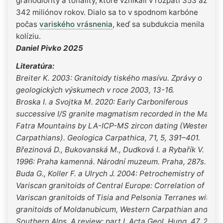
granodiority a tonality, ktoré vznikali v rozpätí 353 až
342 miliónov rokov. Dialo sa to v spodnom karbóne
počas
variského vrásnenia
, keď sa subdukcia menila na
kolíziu.
Daniel Pivko 2025
Literatúra:
Breiter K. 2003: Granitoidy tiského masívu. Zprávy o
geologických výskumech v roce 2003, 13-16.
Broska I. a Svojtka M. 2020: Early Carboniferous
successive I/S granite magmatism recorded in the Malá
Fatra Mountains by LA-ICP-MS zircon dating (Western
Carpathians). Geologica Carpathica, 71, 5, 391–401.
Březinová D., Bukovanská M., Dudková I. a Rybařík V.
1996: Praha kamenná. Národní muzeum. Praha, 287s.
Buda G., Koller F. a Ulrych J. 2004: Petrochemistry of
Variscan granitoids of Central Europe: Correlation of
Variscan granitoids of Tisia and Pelsonia Terranes with
granitoids of Moldanubicum, Western Carpathian and
Southern Alps. A review: part I. Acta Geol. Hung. 47, 2-