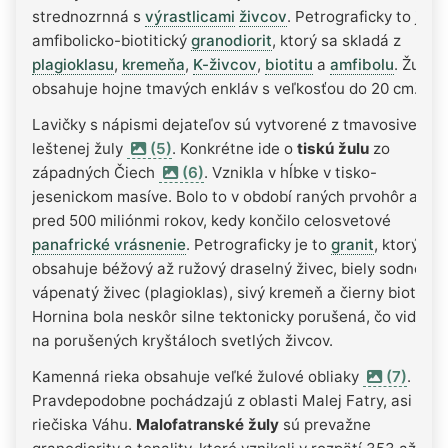
strednozrnná s
výrastlicami
živcov
. Petrograficky to je
amfibolicko-biotitický
granodiorit
, ktorý sa skladá z
plagioklasu
,
kremeňa
,
K-živcov
,
biotitu
a
amfibolu
. Žula
obsahuje hojne tmavých enkláv s veľkosťou do 20 cm.
Lavičky s nápismi dejateľov sú vytvorené z tmavosivej
leštenej žuly
(5)
. Konkrétne ide o
tiskú žulu
zo
západných Čiech
(6)
. Vznikla v hĺbke v tisko-
jesenickom masíve. Bolo to v období raných prvohôr asi
pred 500 miliónmi rokov, kedy končilo celosvetové
panafrické vrásnenie
. Petrograficky je to
granit
, ktorý
obsahuje béžový až ružový draselný živec, biely sodno-
vápenatý živec (plagioklas), sivý kremeň a čierny biotit.
Hornina bola neskôr silne tektonicky porušená, čo vidno
na porušených kryštáloch svetlých živcov.
Kamenná rieka obsahuje veľké žulové obliaky
(7)
.
Pravdepodobne pochádzajú z oblasti Malej Fatry, asi z
riečiska Váhu.
Malofatranské žuly
sú prevažne