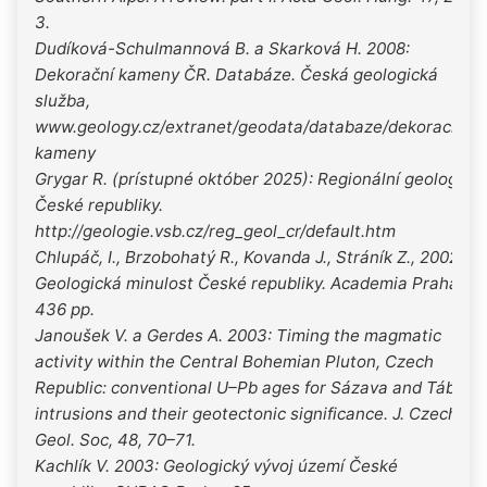
3.
Dudíková-Schulmannová B. a Skarková H. 2008:
Dekorační kameny ČR. Databáze. Česká geologická
služba,
www.geology.cz/extranet/geodata/databaze/dekoracni-
kameny
Grygar R. (prístupné október 2025): Regionální geologie
České republiky.
http://geologie.vsb.cz/reg_geol_cr/default.htm
Chlupáč, I., Brzobohatý R., Kovanda J., Stráník Z., 2002.
Geologická minulost České republiky. Academia Praha.
436 pp.
Janoušek V. a Gerdes A. 2003: Timing the magmatic
activity within the Central Bohemian Pluton, Czech
Republic: conventional U–Pb ages for Sázava and Tábor
intrusions and their geotectonic significance. J. Czech.
Geol. Soc, 48, 70–71.
Kachlík V. 2003: Geologický vývoj území České