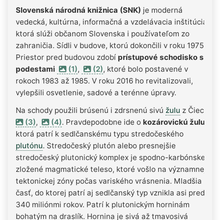
Slovenská národná knižnica (SNK)
je moderná
vedecká, kultúrna, informačná a vzdelávacia inštitúcia,
ktorá slúži občanom Slovenska i používateľom zo
zahraničia. Sídli v budove, ktorú dokončili v roku 1975.
Priestor pred budovou zdobí
prístupové schodisko s
podestami
(1)
,
(2)
, ktoré bolo postavené v
rokoch 1983 až 1985. V roku 2016 ho revitalizovali,
vylepšili osvetlenie, sadové a terénne úpravy.
Na schody použili brúsenú i zdrsnenú sivú
žulu
z Čiech
(3)
,
(4)
. Pravdepodobne ide o
kozárovickú žulu
,
ktorá patrí k sedlčanskému typu stredočeského
plutónu
. Stredočeský plutón alebo presnejšie
stredočeský plutonický komplex je spodno-karbónske
zložené magmatické teleso, ktoré vošlo na významnej
tektonickej zóny počas variského vrásnenia. Mladšia
časť, do ktorej patrí aj sedlčanský typ vznikla asi pred
340 miliónmi rokov. Patrí k plutonickým horninám
bohatým na draslík. Hornina je sivá až tmavosivá