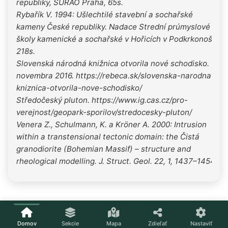
republiky, SURAO Praha, 65s.
Rybařík V. 1994: Ušlechtilé stavební a sochařské
kameny České republiky. Nadace Strední prúmyslové
školy kamenické a sochařské v Hořicích v Podkrkonoší,
218s.
Slovenská národná knižnica otvorila nové schodisko. 16.
novembra 2016. https://rebeca.sk/slovenska-narodna-
kniznica-otvorila-nove-schodisko/
Středočeský pluton. https://www.ig.cas.cz/pro-
verejnost/geopark-sporilov/stredocesky-pluton/
Venera Z., Schulmann, K. a Kröner A. 2000: Intrusion
within a transtensional tectonic domain: the Čistá
granodiorite (Bohemian Massif) – structure and
rheological modelling. J. Struct. Geol. 22, 1, 1437–1454.
Domov
Sekcie
Mapa
Zdieľať
Nastaviť