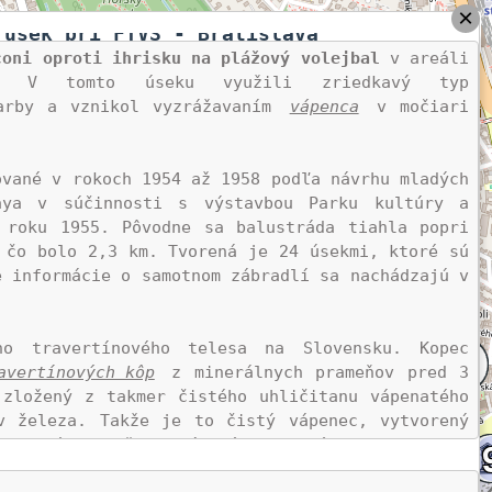
×
 úsek pri FTVŠ - Bratislava
coni oproti ihrisku na plážový volejbal
 v areáli 
u. V tomto úseku využili zriedkavý typ 
arby a vznikol vyzrážavaním 
vápenca
 v močiari 
vané v rokoch 1954 až 1958 podľa návrhu mladých 
aya v súčinnosti s výstavbou Parku kultúry a 
 roku 1955. Pôvodne sa balustráda tiahla popri 
 čo bolo 2,3 km. Tvorená je 24 úsekmi, ktoré sú 
 informácie o samotnom zábradlí sa nachádzajú v 
o travertínového telesa na Slovensku. Kopec 
avertínových kôp
 z minerálnych prameňov pred 3 
zložený z takmer čistého uhličitanu vápenatého 
v železa. Takže je to čistý vápenec, vytvorený 
u, malého množstva 
ílových minerálov
, 
dolomitu
tín sa vytvoril z minerálnych vôd z priameho 