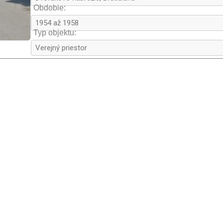
chemického vyzrážania (kryštalický tr
Obdobie:
(organický travertín) 
(5)
. Kryštalický tr
3
travertín je silne pórovitý 
2
(6)
, 
(7)
. 
3
Typ objektu:
(8)
, 
(5)
, 
(6)
. Organický travertín má čas
travertíne múrika sa dá pozorovať len net
travertínových kôp v zamokrenom území
obaľoval rastliny 
(10)
, 
(11)
, 
(12)
. V tom
rozkonárených rastlín, čo sú pravdepod
prierezy pôvodne dutých rastlín ako sú tr
môže priamo vyzrážavať uhličitan vápenat
prúdom vody premiestňovať ako bahno al
rastliny. Po vyhnitých stonkách zostávajú
organického travertínu sa môžu viackrát s
kryštalickým alebo organickým travertí
Tmavšiu farbu travertínu spôsobilo väčšie 
v stojatej vode. Ojedinele vidno vrstvy 
seba, čo je sústava vertikálnych bublín u
ktorých schránky zostali v travertíne 
(2
praskliny 
(12)
, 
(24)
. Rozpukaný travertín
mohol prúd vody rozrušiť na ostrohranné 