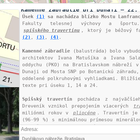
Kamenné zábradlie pri Dunaji – 22.
Úsek
(1)
sa nachádza blízko Mostu Lanfran
Fakulty telesnej výchovy a šport
spišského travertínu
, ktorý je béžový f
(2)
, 
(3)
, 
(4)
.

Kamenné zábradlie
 (balustráda) bolo vybudo
architektov Ivana Matušíka a Ivana Sal
oddychu (PKO) na Bratislavskom nábreží v
Dunaji od Mosta SNP po Botanickú záhradu,
oddelené polkruhovými vyhliadkami. Bližšie
texte pri úseku 1, 14 a 24.

Spišský travertín
 pochádza z najväčšieh
Dreveník vznikol prepojením viacerých 
tr
miliónmi rokov v 
pliocéne
. Travertín je 
(96-99 %) s minimálnou prímesou minerálo
prevažne z 
kalcitu
, poprípade i aragonit
Adresa:
, 
kremeňa
 a 
limonitu
. Spišský traver