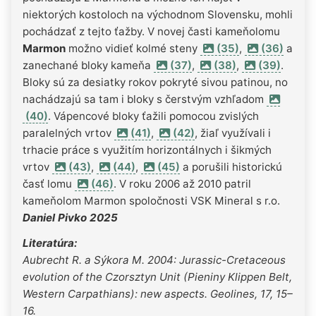
niektorých kostoloch na východnom Slovensku, mohli
pochádzať z tejto ťažby. V novej časti kameňolomu
Marmon
možno vidieť kolmé steny
(35)
,
(36)
a
zanechané bloky kameňa
(37)
,
(38)
,
(39)
.
Bloky sú za desiatky rokov pokryté sivou patinou, no
nachádzajú sa tam i bloky s čerstvým vzhľadom
(40)
. Vápencové bloky ťažili pomocou zvislých
paralelných vrtov
(41)
,
(42)
, žiaľ využívali i
trhacie práce s využitím horizontálnych i šikmých
vrtov
(43)
,
(44)
,
(45)
a porušili historickú
časť lomu
(46)
. V roku 2006 až 2010 patril
kameňolom Marmon spoločnosti VSK Mineral s r.o.
Daniel Pivko 2025
Literatúra:
Aubrecht R. a Sýkora M. 2004: Jurassic-Cretaceous
evolution of the Czorsztyn Unit (Pieniny Klippen Belt,
Western Carpathians): new aspects. Geolines, 17, 15–
16.