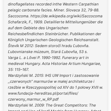
dinoflagellates recorded inthe Western Carpathian
pelagic carbonate facies. Miner. Slovaca 32, 79-88.
Saccocoma. https://de.wikipedia.org/wiki/Saccocoma
Schafarzik, F., 1909. Detaillierte Mitteilungenüber die
auf dem Gebiete des Ungarischen
Reichesbefindlichen Steinbrücher. Publikationen der
Königlich Ungarischen Geologischen Reichsanstalt.
Števík M 2012: Sedem storočí hradu Ľubovňa.
Ľubovnianske múzeum, Stará Ľubovňa, 53 s.
Varga L. a Lővei P. 1990-1992. Funerary art in
medieval Hungary. Acta Historiae Artium Hungariae,
35: 115–167.
Wardzyński M. 2015: IHS UW Import i zastosowanie
,,czerwonych” marmurów w małej architekturze i
rzeźbie w Rzeczypospolitej od XIV do 1 połowy XVII w.
www.fundacja-hereditas.pl/portal/files/
czerwony_marmur_w_RP.pdf
Wardzyński M. 2009: The Great Competitors: The