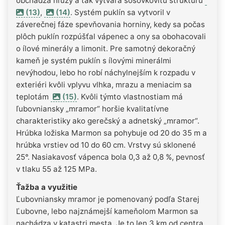
obchádza hľuzy a tak vytvára šošovkovitú štruktúru
(13)
,
(14)
. Systém puklín sa vytvoril v
záverečnej fáze spevňovania horniny, kedy sa počas
plôch puklín rozpúšťal vápenec a ony sa obohacovali
o ílové minerály a limonit. Pre samotný dekoračný
kameň je systém puklín s ílovými minerálmi
nevýhodou, lebo ho robí náchylnejším k rozpadu v
exteriéri kvôli vplyvu vlhka, mrazu a meniacim sa
teplotám
(15)
. Kvôli týmto vlastnostiam má
ľubovniansky „mramor“ horšie kvalitatívne
charakteristiky ako gerečský a adnetský „mramor“.
Hrúbka ložiska Marmon sa pohybuje od 20 do 35 m a
hrúbka vrstiev od 10 do 60 cm. Vrstvy sú sklonené
25°. Nasiakavosť vápenca bola 0,3 až 0,8 %, pevnosť
v tlaku 55 až 125 MPa.
Ťažba a využitie
Ľubovniansky mramor je pomenovaný podľa Starej
Ľubovne, lebo najznámejší kameňolom Marmon sa
nachádza v katastri mesta. Je to len 3 km od centra