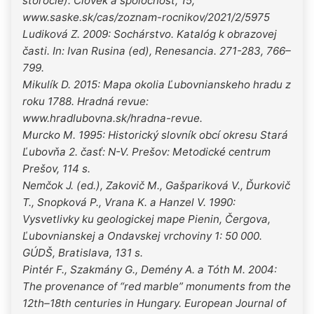
storočie). Človek a spoločnosť, 15,
www.saske.sk/cas/zoznam-rocnikov/2021/2/5975
Ludiková Z. 2009: Sochárstvo. Katalóg k obrazovej
časti. In: Ivan Rusina (ed), Renesancia. 271-283, 766–
799.
Mikulík D. 2015: Mapa okolia Ľubovnianskeho hradu z
roku 1788. Hradná revue:
www.hradlubovna.sk/hradna-revue.
Murcko M. 1995: Historický slovník obcí okresu Stará
Ľubovňa 2. časť: N-V. Prešov: Metodické centrum
Prešov, 114 s.
Nemčok J. (ed.), Zakovič M., Gašpariková V., Ďurkovič
T., Snopková P., Vrana K. a Hanzel V. 1990:
Vysvetlivky ku geologickej mape Pienin, Čergova,
Ľubovnianskej a Ondavskej vrchoviny 1: 50 000.
GÚDŠ, Bratislava, 131 s.
Pintér F., Szakmány G., Demény A. a Tóth M. 2004:
The provenance of “red marble” monuments from the
12th–18th centuries in Hungary. European Journal of