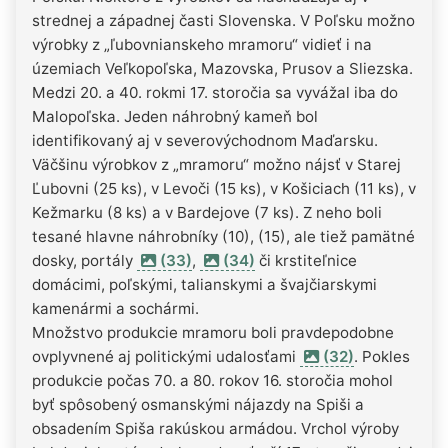
strednej a západnej časti Slovenska. V Poľsku možno
výrobky z „ľubovnianskeho mramoru“ vidieť i na
územiach Veľkopoľska, Mazovska, Prusov a Sliezska.
Medzi 20. a 40. rokmi 17. storočia sa vyvážal iba do
Malopoľska. Jeden náhrobný kameň bol
identifikovaný aj v severovýchodnom Maďarsku.
Väčšinu výrobkov z „mramoru“ možno nájsť v Starej
Ľubovni (25 ks), v Levoči (15 ks), v Košiciach (11 ks), v
Kežmarku (8 ks) a v Bardejove (7 ks). Z neho boli
tesané hlavne náhrobníky (10), (15), ale tiež pamätné
dosky, portály
(33)
,
(34)
či krstiteľnice
domácimi, poľskými, talianskymi a švajčiarskymi
kamenármi a sochármi.
Množstvo produkcie mramoru boli pravdepodobne
ovplyvnené aj politickými udalosťami
(32)
. Pokles
produkcie počas 70. a 80. rokov 16. storočia mohol
byť spôsobený osmanskými nájazdy na Spiši a
obsadením Spiša rakúskou armádou. Vrchol výroby