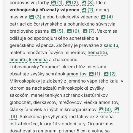
bordovosivej farby
(1)
,
(2)
,
(3)
. Ide o
vrchnojurský hľuznatý vápenec
(2)
, menej
masívny
(3)
alebo brekciovitý vápenec
(4)
patriaci do čorstynského a bohunického súvrstvia
bradlového pásma
(5)
,
(6)
,
(7)
. Vekom sa
odlišuje od spodnojurského adnetského a
gerečského vápenca. Zložený je prevažne z
kalcitu
,
malého množstva ílových minerálov,
hematitu
,
limonitu
,
kremeňa
a chalcedónu.
Ľubovniansky “mramor” okrem hľúz miestami
obsahuje zvyšky schránok
amonitov
(1)
,
(2)
.
Mikroskopicky je zložený z jemného vápnitého kalu, v
ktorom sa nachádzajú mikroskopické zvyšky
sakokóm, menej tenkých schránok lastúrnikov,
globochét, dierkavcov, mrežovcov, viečka amonitov,
články ľalioviek a iných mikroorganizmov
(8)
,
(9)
. Sakokóma je vyhynutý rod ľalioviek z kmeňa
ostratokožce, ktorý žil v období jury. Organizmus
dosahoval s ramenami priemer 5 cm a voľne sa