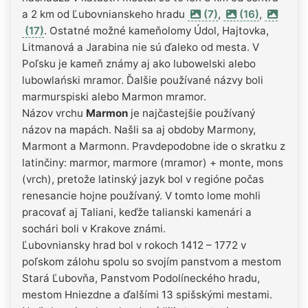
a 2 km od Ľubovnianskeho hradu
(7)
,
(16)
,
(17)
. Ostatné možné kameňolomy Údol, Hajtovka,
Litmanová a Jarabina nie sú ďaleko od mesta. V
Poľsku je kameň známy aj ako lubowelski alebo
lubowlański mramor. Ďalšie používané názvy boli
marmurspiski alebo Marmon mramor.
Názov vrchu
Marmon
je najčastejšie používaný
názov na mapách. Našli sa aj obdoby Marmony,
Marmont a Marmonn. Pravdepodobne ide o skratku z
latinčiny: marmor, marmore (mramor) + monte, mons
(vrch), pretože latinský jazyk bol v regióne počas
renesancie hojne používaný. V tomto lome mohli
pracovať aj Taliani, keďže talianski kamenári a
sochári boli v Krakove známi.
Ľubovniansky hrad bol v rokoch 1412 – 1772 v
poľskom zálohu spolu so svojím panstvom a mestom
Stará Ľubovňa, Panstvom Podolíneckého hradu,
mestom Hniezdne a ďalšími 13 spišskými mestami.