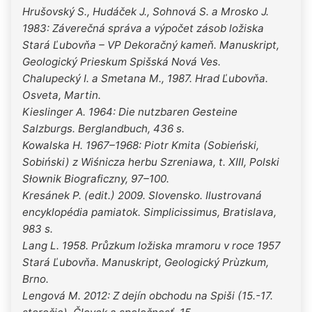
Hrušovský S., Hudáček J., Sohnová S. a Mrosko J.
1983: Záverečná správa a výpočet zásob ložiska
Stará Ľubovňa – VP Dekoračný kameň. Manuskript,
Geologický Prieskum Spišská Nová Ves.
Chalupecký I. a Smetana M., 1987. Hrad Ľubovňa.
Osveta, Martin.
Kieslinger A. 1964: Die nutzbaren Gesteine
Salzburgs. Berglandbuch, 436 s.
Kowalska H. 1967–1968: Piotr Kmita (Sobieński,
Sobiński) z Wiśnicza herbu Szreniawa, t. XIII, Polski
Słownik Biograficzny, 97–100.
Kresánek P. (edit.) 2009. Slovensko. Ilustrovaná
encyklopédia pamiatok. Simplicissimus, Bratislava,
983 s.
Lang L. 1958. Průzkum ložiska mramoru v roce 1957
Stará Ľubovňa. Manuskript, Geologický Prùzkum,
Brno.
Lengová M. 2012: Z dejín obchodu na Spiši (15.-17.