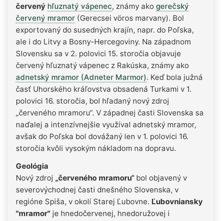
červený
hľuznatý vápenec
, známy ako
gerečský
červený mramor
(Gerecsei vöros marvany). Bol
exportovaný do susedných krajín, napr. do Poľska,
ale i do Litvy a Bosny-Hercegoviny. Na západnom
Slovensku sa v 2. polovici 15. storočia objavuje
červený hľuznatý vápenec z Rakúska, známy ako
adnetský mramor (Adneter Marmor)
. Keď bola južná
časť Uhorského kráľovstva obsadená Turkami v 1.
polovici 16. storočia, bol hľadaný nový zdroj
„červeného mramoru“. V západnej časti Slovenska sa
naďalej a intenzívnejšie využíval adnetský mramor,
avšak do Poľska bol dovážaný len v 1. polovici 16.
storočia kvôli vysokým nákladom na dopravu.
Geológia
Nový zdroj
„červeného mramoru“
bol objavený v
severovýchodnej časti dnešného Slovenska, v
regióne Spiša, v okolí Starej Ľubovne.
Ľubovniansky
"mramor"
je hnedočervenej, hnedoružovej i