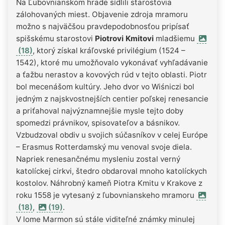
Na Ľubovnianskom hrade sídlili starostovia
zálohovaných miest. Objavenie zdroja mramoru
možno s najväčšou pravdepodobnosťou pripísať
spišskému starostovi
Piotrovi Kmitovi
mladšiemu
(18)
, ktorý získal kráľovské privilégium (1524 –
1542), ktoré mu umožňovalo vykonávať vyhľadávanie
a ťažbu nerastov a kovových rúd v tejto oblasti. Piotr
bol mecenášom kultúry. Jeho dvor vo Wiśniczi bol
jedným z najskvostnejších centier poľskej renesancie
a priťahoval najvýznamnejšie mysle tejto doby
spomedzi právnikov, spisovateľov a básnikov.
Vzbudzoval obdiv u svojich súčasníkov v celej Európe
– Erasmus Rotterdamský mu venoval svoje diela.
Napriek renesančnému mysleniu zostal verný
katolíckej cirkvi, štedro obdaroval mnoho katolíckych
kostolov. Náhrobný kameň Piotra Kmitu v Krakove z
roku 1558 je vytesaný z ľubovnianskeho mramoru
(18)
,
(19)
.
V lome Marmon sú stále viditeľné známky minulej