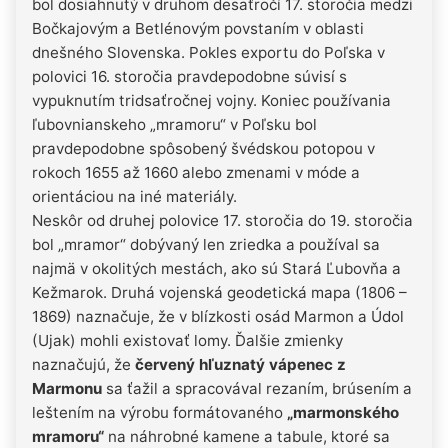
bol dosiahnutý v druhom desaťročí 17. storočia medzi
Bočkajovým a Betlénovým povstaním v oblasti
dnešného Slovenska. Pokles exportu do Poľska v
polovici 16. storočia pravdepodobne súvisí s
vypuknutím tridsaťročnej vojny. Koniec používania
ľubovnianskeho „mramoru“ v Poľsku bol
pravdepodobne spôsobený švédskou potopou v
rokoch 1655 až 1660 alebo zmenami v móde a
orientáciou na iné materiály.
Neskôr od druhej polovice 17. storočia do 19. storočia
bol „mramor“ dobývaný len zriedka a používal sa
najmä v okolitých mestách, ako sú Stará Ľubovňa a
Kežmarok. Druhá vojenská geodetická mapa (1806 –
1869) naznačuje, že v blízkosti osád Marmon a Údol
(Ujak) mohli existovať lomy. Ďalšie zmienky
naznačujú, že
červený hľuznatý vápenec z
Marmonu
sa ťažil a spracovával rezaním, brúsením a
leštením na výrobu formátovaného
„marmonského
mramoru“
na náhrobné kamene a tabule, ktoré sa