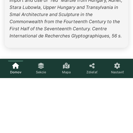
Import and Use of "red" Marble from Hungary, Adnet,
Stara Lubowla, Upper Hungary and Transylvania in
Smal Architecture and Sculpture in the
Commonwealth from the Fourteenth Century to the
First Half of the Seventeenth Century. Centre
International de Recherches Glyptographiques, 56 s.
Domov
Sekcie
Mapa
Zdieľať
Nastaviť
Načítavam...
Nastavenia
Téma
Svetlá
Tmavá
Systém