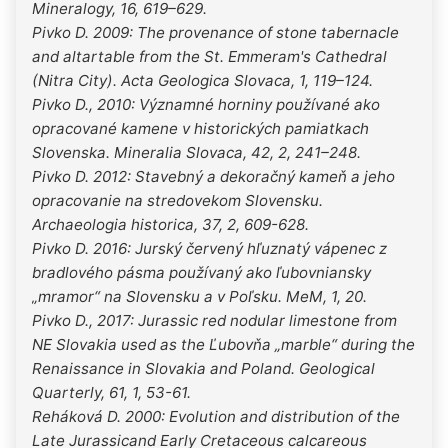
Mineralogy, 16, 619–629.
Pivko D. 2009: The provenance of stone tabernacle
and altartable from the St. Emmeram's Cathedral
(Nitra City). Acta Geologica Slovaca, 1, 119–124.
Pivko D., 2010: Významné horniny používané ako
opracované kamene v historických pamiatkach
Slovenska. Mineralia Slovaca, 42, 2, 241–248.
Pivko D. 2012: Stavebný a dekoračný kameň a jeho
opracovanie na stredovekom Slovensku.
Archaeologia historica, 37, 2, 609-628.
Pivko D. 2016: Jurský červený hľuznatý vápenec z
bradlového pásma používaný ako ľubovniansky
„mramor“ na Slovensku a v Poľsku. MeM, 1, 20.
Pivko D., 2017: Jurassic red nodular limestone from
NE Slovakia used as the Ľubovňa „marble“ during the
Renaissance in Slovakia and Poland. Geological
Quarterly, 61, 1, 53-61.
Reháková D. 2000: Evolution and distribution of the
Late Jurassicand Early Cretaceous calcareous