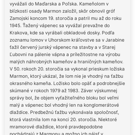
vyvážali do Maďarska a Poľska. Kameňolom v
blízkosti osady Marmon založil, skôr obnovil gróf
Zamojski koncom 19. storočia a patril mu až do roku
1945. Ťažený vápenec sa vyvážal prevažne do
Krakova, kde sa vyrábali obkladové dosky. Podľa
zoznamu lomov v Uhorskom kráľovstve sa v Jarabine
ťažil červený jurský vápenec na stavby a v Starej
Ľubovni na pálenie vápna a príležitostne na výrobu
malých náhrobných kameňov a hraničných kameňov.
V 50. rokoch 20. storočia sa vykonal prieskum ložiska
Marmon, ktorý ukázal, že lom nie je vhodný na ťažbu
okrasného kameňa. Ložisko bolo opäť a podrobnejšie
skúmané v rokoch 1979 až 1983. Záver výskumnej
správy bol, že objem vyťažiteľného bloku bol veľmi
malý a vápenec bol vhodný len na konglomerátové
dlaždice. Predbežnú ťažbu vykonávala spoločnosť,
ktorá vlastnila lom na konci 20. storočia. Niektoré
mramorové dlaždice, ktoré pravdepodobne
pochádzajú z Marmonu a možno ich nájsť v