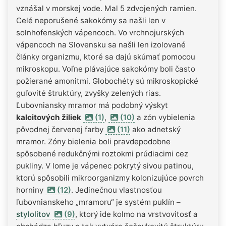
vznášal v morskej vode. Mal 5 zdvojených ramien.
Celé neporušené sakokómy sa našli len v
solnhofenských vápencoch. Vo vrchnojurských
vápencoch na Slovensku sa našli len izolované
články organizmu, ktoré sa dajú skúmať pomocou
mikroskopu. Voľne plávajúce sakokómy boli často
požierané amonitmi. Globochéty sú mikroskopické
guľovité štruktúry, zvyšky zelených rias.
Ľubovniansky mramor má podobný výskyt
kalcitových žiliek
(1)
,
(10)
a zón vybielenia
pôvodnej červenej farby
(11)
ako adnetský
mramor. Zóny bielenia boli pravdepodobne
spôsobené redukčnými roztokmi prúdiacimi cez
pukliny. V lome je vápenec pokrytý sivou patinou,
ktorú spôsobili mikroorganizmy kolonizujúce povrch
horniny
(12)
. Jedinečnou vlastnosťou
ľubovnianskeho „mramoru“ je systém puklín –
stylolitov
(9)
, ktorý ide kolmo na vrstvovitosť a