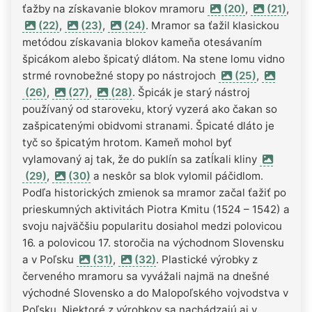
ťažby na získavanie blokov mramoru
(20)
,
(21)
,
(22)
,
(23)
,
(24)
. Mramor sa ťažil klasickou
metódou získavania blokov kameňa otesávaním
špicákom alebo špicatý dlátom. Na stene lomu vidno
strmé rovnobežné stopy po nástrojoch
(25)
,
(26)
,
(27)
,
(28)
. Špicák je starý nástroj
používaný od staroveku, ktorý vyzerá ako čakan so
zašpicatenými obidvomi stranami. Špicaté dláto je
tyč so špicatým hrotom. Kameň mohol byť
vylamovaný aj tak, že do puklín sa zatĺkali kliny
(29)
,
(30)
a neskôr sa blok vylomil páčidlom.
Podľa historických zmienok sa mramor začal ťažiť po
prieskumných aktivitách Piotra Kmitu (1524 – 1542) a
svoju najväčšiu popularitu dosiahol medzi polovicou
16. a polovicou 17. storočia na východnom Slovensku
a v Poľsku
(31)
,
(32)
. Plastické výrobky z
červeného mramoru sa vyvážali najmä na dnešné
východné Slovensko a do Malopoľského vojvodstva v
Poľsku. Niektoré z výrobkov sa nachádzajú aj v