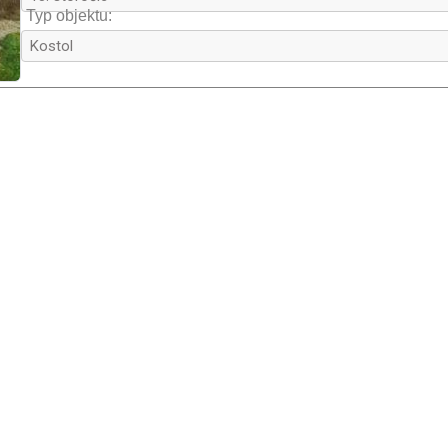
pohanských Prusov, ktorí ho zabili v roku 997.
Typ objektu:
Iná, veľmi stará tradícia hovorí, že sv. Vojte
prechádzal starodávnou soľnou cestou, ktor
Kurovské sedlo. Podľa podania so svojim malým
studničky, ktorá sa nachádza blízko kostola 
kaplnke zasvätenej sv. Vojtechovi.

starší kostol
, alebo iný sakrálny objekt, pr
ktorom roku bol postavený prvý kostol v Gabolt
počiatky v období pôsobenia križiackeho rádu v 
2. Podstatná časť dnešného 
kostola
 bola postav
a v roku 1370 bol prestavaný 
(1)
. Z pôvodnej 
obvodové múry lode, svätyne 
(2)
, veže 
(3)
figurálnymi konzolami vo svätyni kostola 
(4)
,
gotický ústupkový portál
 na južnej strane 
(1
žltkastých a sivých 
flyšových
pieskovcov
(12
pieskovcov 
(14)
, 
(15)
. Pôvodné flyšové piesk
nimi presakuje povrchová voda s kyslíkom, si