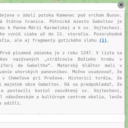
×
dejova v údolí potoka Kamenec pod vrchom Busov. 
 štátna hranica. Pútnické miesto Gaboltov je 
ou k Panne Márii Karmelskej a k sv. Vojtechovi. 
ho vznik siaha až do 13. storočia. Pozoruhodné 
očia, ale aj fragmenty gotického slohu 
(1)
. 

Prvá písomná zmienka je z roku 1247. V liste sa 
kov nazývaných „strážcovia Božieho hrobu v 
iferi de Gaboltho“. Materský kláštor mali v 
anie uhorských panovníkov. Možno usudzovať, že 
v Chmeľove pri Prešove. Historici tvrdia, že 
 majetok obce Gaboltov. Dá sa predpokladať, že 
a postavili kostol zasvätený sv. Vojtechovi, 
l náboženským a kultúrnym centrom okolia, lenže 
 odišli.

i súvisí s počiatkom úcty k sv. Vojtechovi, 
Poľska. Na území Poľska ohlasoval evanjelium u 