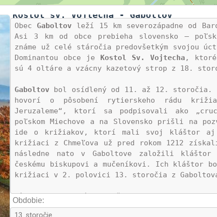
Kostol sv. Vojtecha - Gaboltov
Obec 
Gaboltov
 leží 15 km severozápadne od Bar
Asi 3 km od obce prebieha slovensko – poľská
známe už celé stáročia predovšetkým svojou úct
Dominantou obce je 
Kostol Sv. Vojtecha
, ktoré
sú 4 oltáre a vzácny kazetový strop z 18. stor
Gaboltov
 bol osídlený od 11. až 12. storočia. 
hovorí o pôsobení rytierskeho rádu križia
Jeruzaleme“, ktorí sa podpisovali ako „cruc
poľskom Miechove a na Slovensko prišli na pozv
ide o križiakov, ktorí mali svoj kláštor aj 
križiaci z Chmeľova už pred rokom 1212 získali
následne nato v Gaboltove založili kláštor 
českému biskupovi a mučeníkovi. Ich kláštor bo
križiaci v 2. polovici 13. storočia z Gaboltova
Pôsobenie poľských križiakov v Gaboltove as
Obdobie:
pretože 
sv. Vojtech
 patrí k hlavným patrónom 