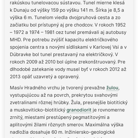
rakúskou tunelovacou sústavou. Tunel mierne klesá
k Dunaju od výšky 159 po výšku 141 m. Šírka je 8,5 a
výška 6 m. Tunelom viedla dvojpruhová cesta a zo
začiatku bol prístupný aj pre chodcov. V rokoch 1952
– 1972 a 1974 – 1981 cez tunel premávali aj autobusy
MHD. Pre potrebu zvýšiť kapacitu električkového
spojenia centra s novými sídliskami v Karlovej Vsi a v
Dúbravke bol tunel prestavaný na električkový. V
rokoch 2009 až 2010 bol úplne zrekonštruovaný. Pre
dlhodobé zatekanie vody musel byť v rokoch 2012 až
2013 opäť uzavretý a opravený.
Masív Hradného vrchu je tvorený prevažne
žulou
,
vystupujúcou až na povrch, prekrytou svahovými
zvetralinami rôznej hrúbky. Žula, presnejšie biotitický
a muskoviticko-biotitický
granodiorit
je rovnomerne
zrnitý, miestami prestúpený pegmatitovými a
aplitovými žilami rôznych smerov. Maximálna výška
nadložia dosahuje 60 m. Inžiniersko-geologické