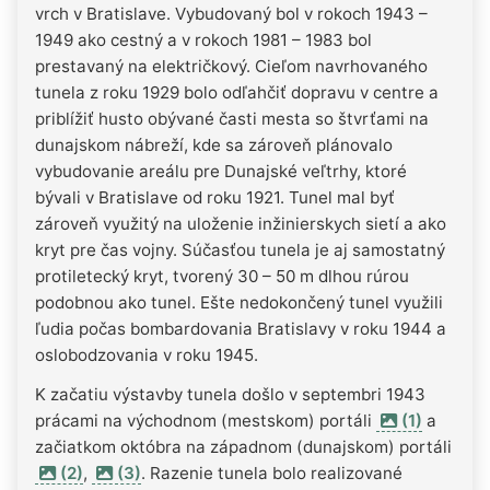
vrch v Bratislave. Vybudovaný bol v rokoch 1943 –
1949 ako cestný a v rokoch 1981 – 1983 bol
prestavaný na električkový. Cieľom navrhovaného
tunela z roku 1929 bolo odľahčiť dopravu v centre a
priblížiť husto obývané časti mesta so štvrťami na
dunajskom nábreží, kde sa zároveň plánovalo
vybudovanie areálu pre Dunajské veľtrhy, ktoré
bývali v Bratislave od roku 1921. Tunel mal byť
zároveň využitý na uloženie inžinierskych sietí a ako
kryt pre čas vojny. Súčasťou tunela je aj samostatný
protiletecký kryt, tvorený 30 – 50 m dlhou rúrou
podobnou ako tunel. Ešte nedokončený tunel využili
ľudia počas bombardovania Bratislavy v roku 1944 a
oslobodzovania v roku 1945.
K začatiu výstavby tunela došlo v septembri 1943
prácami na východnom (mestskom) portáli
(1)
a
začiatkom októbra na západnom (dunajskom) portáli
(2)
,
(3)
. Razenie tunela bolo realizované