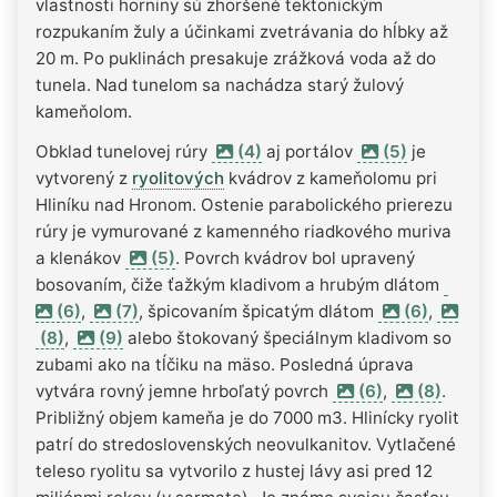
vlastnosti horniny sú zhoršené tektonickým
rozpukaním žuly a účinkami zvetrávania do hĺbky až
20 m. Po puklinách presakuje zrážková voda až do
tunela. Nad tunelom sa nachádza starý žulový
kameňolom.
Obklad tunelovej rúry
(4)
aj portálov
(5)
je
vytvorený z
ryolitových
kvádrov z kameňolomu pri
Hliníku nad Hronom. Ostenie parabolického prierezu
rúry je vymurované z kamenného riadkového muriva
a klenákov
(5)
. Povrch kvádrov bol upravený
bosovaním, čiže ťažkým kladivom a hrubým dlátom
(6)
,
(7)
, špicovaním špicatým dlátom
(6)
,
(8)
,
(9)
alebo štokovaný špeciálnym kladivom so
zubami ako na tĺčiku na mäso. Posledná úprava
vytvára rovný jemne hrboľatý povrch
(6)
,
(8)
.
Približný objem kameňa je do 7000 m3. Hlinícky ryolit
patrí do stredoslovenských neovulkanitov. Vytlačené
teleso ryolitu sa vytvorilo z hustej lávy asi pred 12