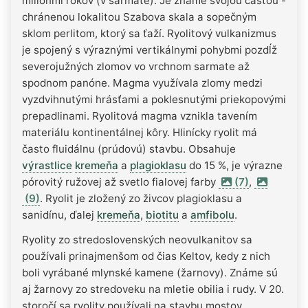
miliónmi rokov (v sarmate). Je známe svojou časťou -
chránenou lokalitou Szabova skala a sopečným
sklom perlitom, ktorý sa ťaží. Ryolitový vulkanizmus
je spojený s výraznými vertikálnymi pohybmi pozdĺž
severojužných zlomov vo vrchnom sarmate až
spodnom panóne. Magma využívala zlomy medzi
vyzdvihnutými hrásťami a poklesnutými priekopovými
prepadlinami. Ryolitová magma vznikla tavením
materiálu kontinentálnej kôry. Hlinícky ryolit má
často fluidálnu (prúdovú) stavbu. Obsahuje
výrastlice
kremeňa
a
plagioklasu
do 15 %, je výrazne
pórovitý ružovej až svetlo fialovej farby
(7)
,
(9)
. Ryolit je zložený zo živcov plagioklasu a
sanidínu, ďalej
kremeňa
,
biotitu
a
amfibolu
.
Ryolity zo stredoslovenských neovulkanitov sa
používali prinajmenšom od čias Keltov, kedy z nich
boli vyrábané mlynské kamene (žarnovy). Známe sú
aj žarnovy zo stredoveku na mletie obilia i rudy. V 20.
storočí sa ryolity používali na stavbu mostov,