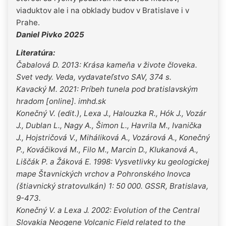
viaduktov ale i na obklady budov v Bratislave i v
Prahe.
Daniel Pivko 2025
Literatúra:
Čabalová D. 2013: Krása kameňa v živote človeka.
Svet vedy. Veda, vydavateľstvo SAV, 374 s.
Kavacký M. 2021: Príbeh tunela pod bratislavským
hradom [online]. imhd.sk
Konečný V. (edit.), Lexa J., Halouzka R., Hók J., Vozár
J., Dublan L., Nagy A., Šimon L., Havrila M., Ivanička
J., Hojstričová V., Miháliková A., Vozárová A., Konečný
P., Kováčiková M., Filo M., Marcin D., Klukanová A.,
Liščák P. a Žáková E. 1998: Vysvetlivky ku geologickej
mape Štavnických vrchov a Pohronského Inovca
(štiavnický stratovulkán) 1: 50 000. GSSR, Bratislava,
9-473.
Konečný V. a Lexa J. 2002: Evolution of the Central
Slovakia Neogene Volcanic Field related to the