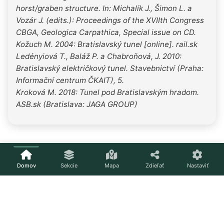
horst/graben structure. In: Michalík J., Šimon L. a
Vozár J. (edits.): Proceedings of the XVIIth Congress
CBGA, Geologica Carpathica, Special issue on CD.
Kožuch M. 2004: Bratislavský tunel [online]. rail.sk
Ledényiová T., Baláž P. a Chabroňová, J. 2010:
Bratislavský električkový tunel. Stavebnictví (Praha:
Informační centrum ČKAIT), 5.
Kroková M. 2018: Tunel pod Bratislavským hradom.
ASB.sk (Bratislava: JAGA GROUP)
Domov
Sekcie
Mapa
Zdieľať
Nastaviť
Načítavam...
Nastavenia