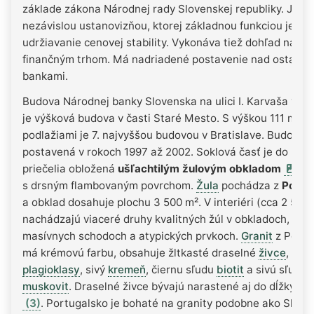
základe zákona Národnej rady Slovenskej republiky. Je
nezávislou ustanovizňou, ktorej základnou funkciou je
udržiavanie cenovej stability. Vykonáva tiež dohľad nad
finančným trhom. Má nadriadené postavenie nad ostatný
bankami.
Budova Národnej banky Slovenska na ulici I. Karvaša v Br
je výšková budova v časti Staré Mesto. S výškou 111 metr
podlažiami je 7. najvyššou budovou v Bratislave. Budova 
postavená v rokoch 1997 až 2002. Soklová časť je do ulíc 
priečelia obložená
ušľachtilým žulovým obkladom
(1)
s drsným flambovaným povrchom.
Žula
pochádza z
Portu
a obklad dosahuje plochu 3 500 m². V interiéri (cca 2 500 
nachádzajú viaceré druhy kvalitných žúl v obkladoch, dla
masívnych schodoch a atypických prvkoch.
Granit
z Portu
má krémovú farbu, obsahuje žltkasté draselné
živce
, biel
plagioklasy
, sivý
kremeň
, čiernu sľudu
biotit
a sivú sľudu
muskovit
. Draselné živce bývajú narastené aj do dĺžky 4
(3)
. Portugalsko je bohaté na granity podobne ako Slove