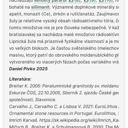
nachádzajú
xenolity
pararúl
(8)
,
(9)
,
(10)
, niekt
bohaté na
sillimanit
. Významné doplnkové minerály sú ilm
apatit, monazit (Ce), zirkón a rutil/anatáz. Zaujímavosťou 
žuly je relatívne vysoký obsah rádioaktívneho tória, čo vš
tomto množstve nie je pre človeka nebezpečné. V každej ž
bratislavskej sa nachádza malé množstvo rádioaktívnych 
Lipnická žula má priaznivé fyzikálne vlastnosti a je možné 
vo veľkých blokoch. Je časťou světelského (melechovské
masívu, ktorý patrí do obrovského moldanubického
plutó
vytvoreného vo viacerých fázach počas variského vrásnen
Daniel Pivko 2025
Literatúra:
Breiter K. 2005: Peraluminické granitoidy sv. moldanubika
Exkurze ČGS, 22.10.2005, Sborník 2. sjezdu České geolog
společnosti, Slavonice.
Carvalho J., Carvalho C. a Lisboa V. 2021: EuroLithos Atlas
Ornamental stone resources in Portugal. Eurolithos, 130s
Imrich Karvaš. https://sk.wikipedia.org/wiki/Imrich_Karvaš
Mlčoch B., Breiter K. a Schulmannová B. 2000: The Melec