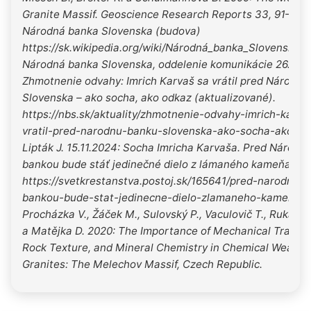
Granite Massif. Geoscience Research Reports 33, 91–93.
Národná banka Slovenska (budova)
https://sk.wikipedia.org/wiki/Národná_banka_Slovenska_
Národná banka Slovenska, oddelenie komunikácie 26.6.20
Zhmotnenie odvahy: Imrich Karvaš sa vrátil pred Národnú
Slovenska – ako socha, ako odkaz (aktualizované).
https://nbs.sk/aktuality/zhmotnenie-odvahy-imrich-karva
vratil-pred-narodnu-banku-slovenska-ako-socha-ako-od
Lipták J. 15.11.2024: Socha Imricha Karvaša. Pred Národn
bankou bude stáť jedinečné dielo z lámaného kameňa.
https://svetkrestanstva.postoj.sk/165641/pred-narodnou-
bankou-bude-stat-jedinecne-dielo-zlamaneho-kamena
Procházka V., Žáček M., Sulovský P., Vaculovič T., Rukavič
a Matějka D. 2020: The Importance of Mechanical Transpo
Rock Texture, and Mineral Chemistry in Chemical Weather
Granites: The Melechov Massif, Czech Republic.