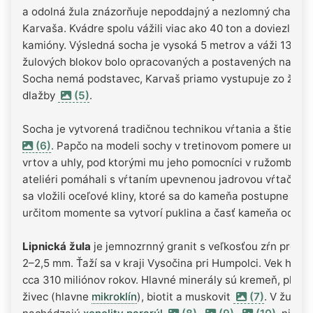
a odolná žula znázorňuje nepoddajný a nezlomný charakt
Karvaša. Kvádre spolu vážili viac ako 40 ton a doviezli ich
kamióny. Výsledná socha je vysoká 5 metrov a váži 13 ton
žulových blokov bolo opracovaných a postavených na seb
Socha nemá podstavec, Karvaš priamo vystupuje zo žulov
dlažby
(5)
.
Socha je vytvorená tradičnou technikou vŕtania a štiepen
(6)
. Papčo na modeli sochy v tretinovom pomere určil 
vrtov a uhly, pod ktorými mu jeho pomocníci v ružombers
ateliéri pomáhali s vŕtaním upevnenou jadrovou vŕtačkou.
sa vložili oceľové kliny, ktoré sa do kameňa postupne zatĺk
určitom momente sa vytvorí puklina a časť kameňa odpad
Lipnická žula
je jemnozrnný granit s veľkosťou zŕn preva
2–2,5 mm. Ťaží sa v kraji Vysočina pri Humpolci. Vek horni
cca 310 miliónov rokov. Hlavné minerály sú kremeň, plagio
živec (hlavne
mikroklín
), biotit a muskovit
(7)
. V žule s