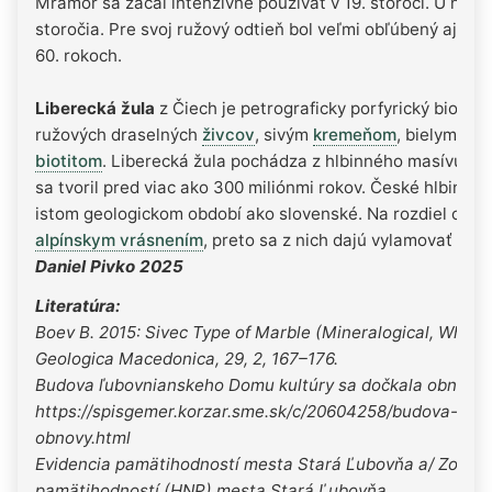
Mramor sa začal intenzívne používať v 19. storočí. U nás 
storočia. Pre svoj ružový odtieň bol veľmi obľúbený aj poč
60. rokoch.
Liberecká žula
z Čiech je petrograficky porfyrický biotiti
ružových draselných
živcov
, sivým
kremeňom
, bielymi a
biotitom
. Liberecká žula pochádza z hlbinného masívu s
sa tvoril pred viac ako 300 miliónmi rokov. České hlbinné 
istom geologickom období ako slovenské. Na rozdiel od s
alpínskym vrásnením
, preto sa z nich dajú vylamovať veľ
Daniel Pivko 2025
Literatúra:
Boev B. 2015: Sivec Type of Marble (Mineralogical, Whit
Geologica Macedonica, 29, 2, 167–176.
Budova ľubovnianskeho Domu kultúry sa dočkala obnovy. 15
https://spisgemer.korzar.sme.sk/c/20604258/budova-lub
obnovy.html
Evidencia pamätihodností mesta Stará Ľubovňa a/ Zozn
pamätihodností (HNP) mesta Stará Ľubovňa.