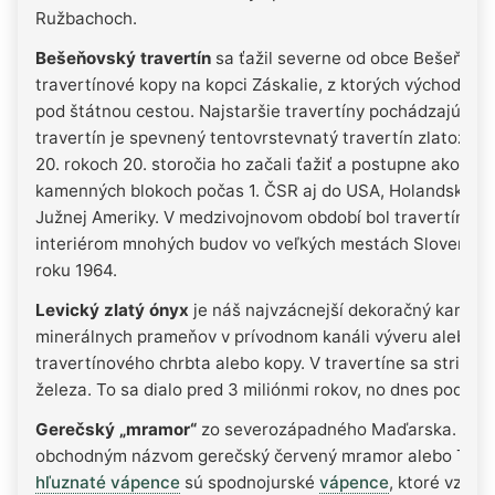
Ružbachoch.
Bešeňovský travertín
sa ťažil severne od obce Bešeňová
travertínové kopy na kopci Záskalie, z ktorých východná j
pod štátnou cestou. Najstaršie travertíny pochádzajú zo 
travertín je spevnený tentovrstevnatý travertín zlatožltej,
20. rokoch 20. storočia ho začali ťažiť a postupne ako fa
kamenných blokoch počas 1. ČSR aj do USA, Holandska, Be
Južnej Ameriky. V medzivojnovom období bol travertín pou
interiérom mnohých budov vo veľkých mestách Slovenska 
roku 1964.
Levický zlatý ónyx
je náš najvzácnejší dekoračný kameň. 
minerálnych prameňov v prívodnom kanáli výveru alebo b
travertínového chrbta alebo kopy. V travertíne sa strieda
železa. To sa dialo pred 3 miliónmi rokov, no dnes podobný
Gerečský „mramor“
zo severozápadného Maďarska. Petrog
obchodným názvom gerečský červený mramor alebo Tardo
hľuznaté vápence
sú spodnojurské
vápence
, ktoré vzni