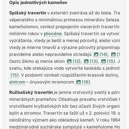
Opis jednotlivých kameňov
Spišský travertín
v exteriéri zvetráva až do biela. Travert
vápenatého s minimálnou prímesou minerálov železa. Kop
kameňolomov, vznikol prepojením viacerých travertínový
miliónmi rokov v
pliocéne
. Spišský travertín sa vytvoril 
vyzrážania, vtedy je belší a menej pórovitý, alebo vznikol
vtedy je mierne tmavší a výrazne pórovitý pripomínajúce 
pravidelne alebo nepravidelne striedajú
(14)
,
(15)
.
často šikmo aj menia sklon
(12)
,
(13)
,
(15)
. Je t
svahu, kde stekajúca voda vytvorila kaskádu s jednotlivým
(15)
. V podzemí vznikali rozpúšťaním krasové dutiny, kto
sintrom
– ónyxovým mramorom
(16)
.
Ružbašský travertín
je jemne vrstvovitý svetlý a pórovitý 
minerálnych prameňov. Obsahuje prevahu vrstvičiek traver
vrstvičkami kryštalických kôr bez účasti živých organizmo
bylín a stromov. Travertín sa ťažil už v 2. polovici 19. sto
celoštátny význam ako obkladový kameň. V roku 1964 začal
medzinárodné sochárske sympóziá v kameňolome Horbek 