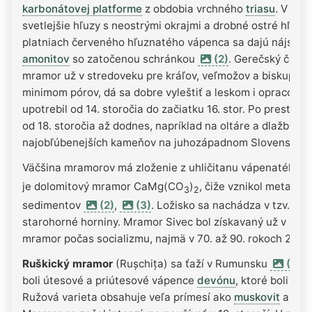
karbonátovej platforme
z obdobia vrchného
triasu
. V tma
svetlejšie hľuzy s neostrými okrajmi a drobné ostré hľúz
platniach červeného hľuznatého vápenca sa dajú nájsť pr
amonitov
so zatočenou schránkou
(2)
. Gerečský červe
mramor už v stredoveku pre kráľov, veľmožov a biskupov 
minimom pórov, dá sa dobre vyleštiť a leskom i opracova
upotrebil od 14. storočia do začiatku 16. stor. Po prestáv
od 18. storočia až dodnes, napríklad na oltáre a dlažby. „
najobľúbenejších kameňov na juhozápadnom Slovensku.
Väčšina mramorov má zloženie z uhličitanu vápenatého 
je dolomitový mramor CaMg(CO
)
, čiže vznikol metamo
3
2
sedimentov
(2)
,
(3)
. Ložisko sa nachádza v tzv. pe
starohorné horniny. Mramor Sivec bol získavaný už v anti
mramor počas socializmu, najmä v 70. až 90. rokoch 20. st
Ruškický mramor
(Rușchița) sa ťaží v Rumunsku
(4)
a
boli útesové a priútesové vápence
devónu
, ktoré boli m
Ružová varieta obsahuje veľa prímesí ako
muskovit
a kre