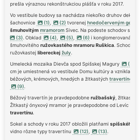
prešla výraznou rekonštrukciou plášťa v roku 2017.
Vo vestibule budovy sa nachádza niekoľko druhov dekora
šachovnice
(1)
,
(2)
tvorenej
hnedočerveným gereč
šmuhovitým
mramorom
Sivec. Na podeste schodov sa n
(3)
. Obklad
(4)
,
(5)
,
(6)
i konglomerovaná dl
šmuhovitého
ružovkastého mramoru Ruškica
. Schodišť
ružovkastej
libereckej
žuly
.
Umelecká mozaika Dievča spod Spišskej Magury
(8)
od
cm je umiestnená vo vestibule Domu kultúry a vznikla v ro
béžových, krémových, hnedých a žltkastých
travertínov
(9)
.
Béžový travertín je pravdepodobne
ružbašský
, žltkastý
b
Žltkastý ónyxový mramor je pravdepodobne od Levíc (
Lev
travertínu
.
Sokel a schody v roku 2017 obložili platňami
spišského tr
vidno rôzne typy travertínu
(12)
,
(13)
.