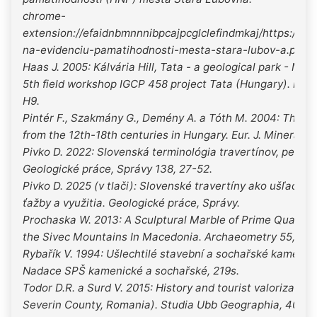
chrome-
extension://efaidnbmnnnibpcajpcglclefindmkaj/https://ww
na-evidenciu-pamatihodnosti-mesta-stara-lubov-a.pdf
Haas J. 2005: Kálvária Hill, Tata - a geological park - Me
5th field workshop IGCP 458 project Tata (Hungary). Puch 
H9.
Pintér F., Szakmány G., Demény A. a Tóth M. 2004: The 
from the 12th-18th centuries in Hungary. Eur. J. Mineral., 1
Pivko D. 2022: Slovenská terminológia travertínov, penov
Geologické práce, Správy 138, 27-52.
Pivko D. 2025 (v tlači): Slovenské travertíny ako ušľachti
ťažby a využitia. Geologické práce, Správy.
Prochaska W. 2013: A Sculptural Marble of Prime Quality i
the Sivec Mountains In Macedonia. Archaeometry 55, 2 1
Rybařík V. 1994: Ušlechtilé stavební a sochařské kameny 
Nadace SPŠ kamenické a sochařské, 219s.
Todor D.R. a Surd V. 2015: History and tourist valorizatio
Severin County, Romania). Studia Ubb Geographia, 40, 2,