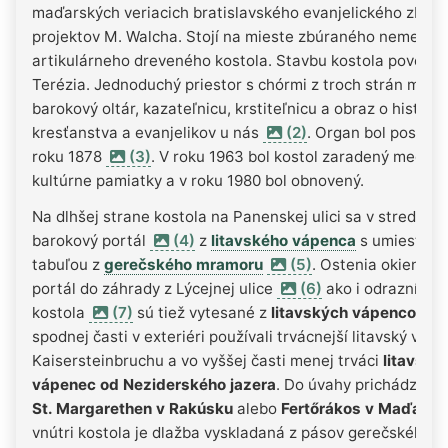
maďarských veriacich bratislavského evanjelického zboru
projektov M. Walcha. Stojí na mieste zbúraného nemecké
artikulárneho dreveného kostola. Stavbu kostola povolila
Terézia. Jednoduchý priestor s chórmi z troch strán má v
barokový oltár, kazateľnicu, krstiteľnicu a obraz o histórii
kresťanstva a evanjelikov u nás
(2)
. Organ bol postave
roku 1878
(3)
. V roku 1963 bol kostol zaradený medzi
kultúrne pamiatky a v roku 1980 bol obnovený.
Na dlhšej strane kostola na Panenskej ulici sa v strede n
barokový portál
(4)
z
litavského vápenca
s umiestne
tabuľou z
gerečského mramoru
(5)
. Ostenia okien
portál do záhrady z Lýcejnej ulice
(6)
ako i odrazník na
kostola
(7)
sú tiež vytesané z
litavských vápencov
. V
spodnej časti v exteriéri používali trvácnejší litavský váp
Kaisersteinbruchu a vo vyššej časti menej trváci
litavský
vápenec od Neziderského jazera
. Do úvahy prichádza lok
St. Margarethen v Rakúsku
alebo
Fertőrákos v Maďarsk
vnútri kostola je dlažba vyskladaná z pásov gerečského