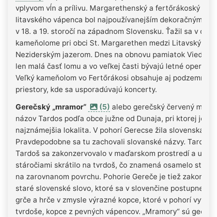
vplyvom vĺn a prílivu. Margarethenský a fertőrákoský typ
litavského vápenca bol najpoužívanejším dekoračným k
v 18. a 19. storočí na západnom Slovensku. Ťažil sa v ob
kameňolome pri obci St. Margarethen medzi Litavskými v
Neziderským jazerom. Dnes na obnovu pamiatok Viedne f
len malá časť lomu a vo veľkej časti bývajú letné operné fe
Veľký kameňolom vo Fertőrákosi obsahuje aj podzemné ť
priestory, kde sa usporadúvajú koncerty.
Gerečský „mramor“
(5)
alebo gerečský červený mramo
názov Tardos podľa obce južne od Dunaja, pri ktorej je
najznámejšia lokalita. V pohorí Gerecse žila slovenská me
Pravdepodobne sa tu zachovali slovanské názvy. Tardos, č
Tardoš sa zakonzervovalo v maďarskom prostredí a u nás
stáročiami skrátilo na tvrdoš, čo znamená osamelo stojac
na zarovnanom povrchu. Pohorie Gereče je tiež zakonze
staré slovenské slovo, ktoré sa v slovenčine postupne me
grče a hrče v zmysle výrazné kopce, ktoré v pohorí vytŕča
tvrdoše, kopce z pevných vápencov. „Mramory“ sú geolog