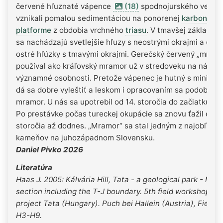
červené hľuznaté vápence
(18)
spodnojurského veku, 
vznikali pomalou sedimentáciou na ponorenej
karbonátov
platforme
z obdobia vrchného
triasu
. V tmavšej základne
sa nachádzajú svetlejšie hľuzy s neostrými okrajmi a dro
ostré hľúzky s tmavými okrajmi. Gerečský červený „mramo
používal ako kráľovský mramor už v stredoveku na náhro
významné osobnosti. Pretože vápenec je hutný s minimom
dá sa dobre vyleštiť a leskom i opracovaním sa podobá na
mramor. U nás sa upotrebil od 14. storočia do začiatku 16. 
Po prestávke počas tureckej okupácie sa znovu ťažil od 18
storočia až dodnes. „Mramor“ sa stal jedným z najobľúbe
kameňov na juhozápadnom Slovensku.
Daniel Pivko 2026
Literatúra
Haas J. 2005: Kálvária Hill, Tata - a geological park - Mes
section including the T-J boundary. 5th field workshop I
project Tata (Hungary). Puch bei Hallein (Austria), Field g
H3-H9.