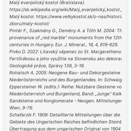
Malý evanjelický kostol (Bratislava).
https://sk.wikipedia.org/wiki/Malý_evanjelický_kostol_(Bra
Malý kostol. https://www.velkykostol.sk/o-nas/historia-
zboru/maly-kostol/
Pintér F., Szakmány G., Demény A. a Tóth M. 2004: The
provenance of „red marble” monuments from the 12th-18
centuries in Hungary. Eur. J. Mineral., 16, 4, 619-629.
Pivko D. 2022: Litavský vápenec zo St. Margarethenu a
Fertőrákosu a jeho využitie na Slovensku ako dekoračný 
Geologické práce, Správy 138, 3-18.
Rohatsch A. 2005: Neogene Bau- und Dekorgesteine
Niederösterreichs und des Burgenlandes. In: Schwaighofe
Eppersteiner W. (edits.): Reihe: Nutzbare Gesteine von
Niederösterreich und Burgenland, Band: „Junge“ Kalke,
Sandsteine und Konglomerate - Neogen. Mitteilungen IA
Wien, 9-76.
Schafarzik F. 1909: Detaillierte Mitteilungen über die auf
Gebiete des Ungarischen Reiches befindlichen Steinbrüch
Übertragung aus dem ungarischen Original von 1904 dur