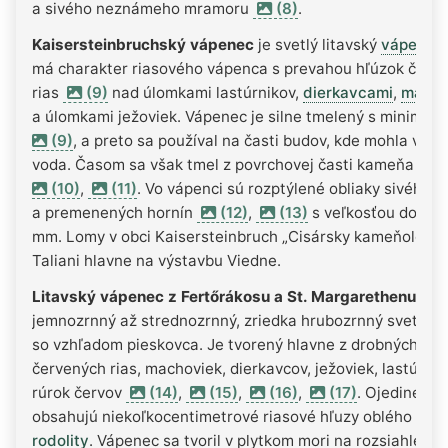
a sivého neznámeho mramoru
(8)
.
Kaisersteinbruchský vápenec
je svetlý litavský
vápenec
má charakter riasového vápenca s prevahou hľúzok červ
rias
(9)
nad úlomkami lastúrnikov,
dierkavcami
,
macho
a úlomkami ježoviek. Vápenec je silne tmelený s minimo
(9)
, a preto sa používal na časti budov, kde mohla vsa
voda. Časom sa však tmel z povrchovej časti kameňa rozp
(10)
,
(11)
. Vo vápenci sú rozptýlené obliaky sivého 
a premenených hornín
(12)
,
(13)
s veľkosťou do nie
mm. Lomy v obci Kaisersteinbruch „Cisársky kameňolom“ o
Taliani hlavne na výstavbu Viedne.
Litavský vápenec z Fertőrákosu a St. Margarethenu
je
jemnozrnný až strednozrnný, zriedka hrubozrnný svetlý 
so vzhľadom pieskovca. Je tvorený hlavne z drobných čia
červených rias, machoviek, dierkavcov, ježoviek, lastúrnik
rúrok červov
(14)
,
(15)
,
(16)
,
(17)
. Ojedinele
obsahujú niekoľkocentimetrové riasové hľuzy oblého tvar
rodolity
. Vápenec sa tvoril v plytkom mori na rozsiahlej pl