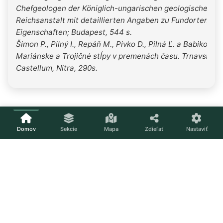
Chefgeologen der Königlich-ungarischen geologischen
Reichsanstalt mit detaillierten Angaben zu Fundorten un
Eigenschaften; Budapest, 544 s.
Šimon P., Pilný I., Repáň M., Pivko D., Pilná Ľ. a Babiková I
Mariánske a Trojičné stĺpy v premenách času. Trnavský kr
Castellum, Nitra, 290s.
Domov
Sekcie
Mapa
Zdieľať
Nastaviť
Načítavam...
Nastavenia
Téma
Svetlá
Tmavá
Systém