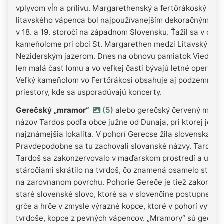
vplyvom vĺn a prílivu. Margarethenský a fertőrákoský typ
litavského vápenca bol najpoužívanejším dekoračným k
v 18. a 19. storočí na západnom Slovensku. Ťažil sa v ob
kameňolome pri obci St. Margarethen medzi Litavskými v
Neziderským jazerom. Dnes na obnovu pamiatok Viedne f
len malá časť lomu a vo veľkej časti bývajú letné operné fe
Veľký kameňolom vo Fertőrákosi obsahuje aj podzemné ť
priestory, kde sa usporadúvajú koncerty.
Gerečský „mramor“
(5)
alebo gerečský červený mramo
názov Tardos podľa obce južne od Dunaja, pri ktorej je
najznámejšia lokalita. V pohorí Gerecse žila slovenská me
Pravdepodobne sa tu zachovali slovanské názvy. Tardos, č
Tardoš sa zakonzervovalo v maďarskom prostredí a u nás
stáročiami skrátilo na tvrdoš, čo znamená osamelo stojac
na zarovnanom povrchu. Pohorie Gereče je tiež zakonze
staré slovenské slovo, ktoré sa v slovenčine postupne me
grče a hrče v zmysle výrazné kopce, ktoré v pohorí vytŕča
tvrdoše, kopce z pevných vápencov. „Mramory“ sú geolog