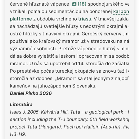
červené hľuznaté vápence
(18)
spodnojurského veku, 
vznikali pomalou sedimentáciou na ponorenej
karbonátov
platforme
z obdobia vrchného
triasu
. V tmavšej základne
sa nachádzajú svetlejšie hľuzy s neostrými okrajmi a dro
ostré hľúzky s tmavými okrajmi. Gerečský červený „mramo
používal ako kráľovský mramor už v stredoveku na náhro
významné osobnosti. Pretože vápenec je hutný s minimom
dá sa dobre vyleštiť a leskom i opracovaním sa podobá na
mramor. U nás sa upotrebil od 14. storočia do začiatku 16. 
Po prestávke počas tureckej okupácie sa znovu ťažil od 18
storočia až dodnes. „Mramor“ sa stal jedným z najobľúbe
kameňov na juhozápadnom Slovensku.
Daniel Pivko 2026
Literatúra
Haas J. 2005: Kálvária Hill, Tata - a geological park - Mes
section including the T-J boundary. 5th field workshop I
project Tata (Hungary). Puch bei Hallein (Austria), Field g
H3-H9.