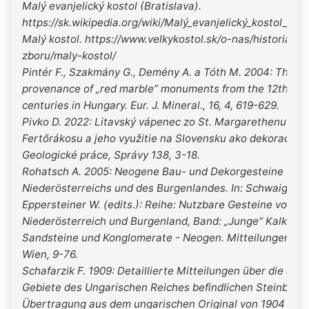
Malý evanjelický kostol (Bratislava).
https://sk.wikipedia.org/wiki/Malý_evanjelický_kostol_(Bra
Malý kostol. https://www.velkykostol.sk/o-nas/historia-
zboru/maly-kostol/
Pintér F., Szakmány G., Demény A. a Tóth M. 2004: The
provenance of „red marble” monuments from the 12th-18
centuries in Hungary. Eur. J. Mineral., 16, 4, 619-629.
Pivko D. 2022: Litavský vápenec zo St. Margarethenu a
Fertőrákosu a jeho využitie na Slovensku ako dekoračný 
Geologické práce, Správy 138, 3-18.
Rohatsch A. 2005: Neogene Bau- und Dekorgesteine
Niederösterreichs und des Burgenlandes. In: Schwaighofe
Eppersteiner W. (edits.): Reihe: Nutzbare Gesteine von
Niederösterreich und Burgenland, Band: „Junge“ Kalke,
Sandsteine und Konglomerate - Neogen. Mitteilungen IA
Wien, 9-76.
Schafarzik F. 1909: Detaillierte Mitteilungen über die auf
Gebiete des Ungarischen Reiches befindlichen Steinbrüch
Übertragung aus dem ungarischen Original von 1904 dur