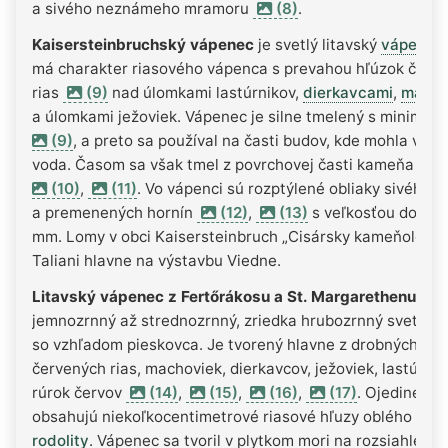
a sivého neznámeho mramoru
(8)
.
Kaisersteinbruchský vápenec
je svetlý litavský
vápenec
má charakter riasového vápenca s prevahou hľúzok červ
rias
(9)
nad úlomkami lastúrnikov,
dierkavcami
,
macho
a úlomkami ježoviek. Vápenec je silne tmelený s minimo
(9)
, a preto sa používal na časti budov, kde mohla vsa
voda. Časom sa však tmel z povrchovej časti kameňa rozp
(10)
,
(11)
. Vo vápenci sú rozptýlené obliaky sivého 
a premenených hornín
(12)
,
(13)
s veľkosťou do nie
mm. Lomy v obci Kaisersteinbruch „Cisársky kameňolom“ o
Taliani hlavne na výstavbu Viedne.
Litavský vápenec z Fertőrákosu a St. Margarethenu
je
jemnozrnný až strednozrnný, zriedka hrubozrnný svetlý 
so vzhľadom pieskovca. Je tvorený hlavne z drobných čia
červených rias, machoviek, dierkavcov, ježoviek, lastúrnik
rúrok červov
(14)
,
(15)
,
(16)
,
(17)
. Ojedinele
obsahujú niekoľkocentimetrové riasové hľuzy oblého tvar
rodolity
. Vápenec sa tvoril v plytkom mori na rozsiahlej pl