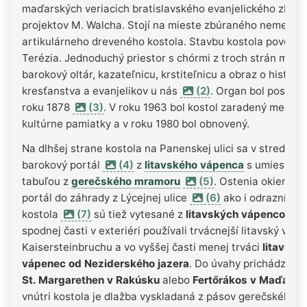
maďarských veriacich bratislavského evanjelického zboru
projektov M. Walcha. Stojí na mieste zbúraného nemecké
artikulárneho dreveného kostola. Stavbu kostola povolila
Terézia. Jednoduchý priestor s chórmi z troch strán má v
barokový oltár, kazateľnicu, krstiteľnicu a obraz o histórii
kresťanstva a evanjelikov u nás
(2)
. Organ bol postave
roku 1878
(3)
. V roku 1963 bol kostol zaradený medzi
kultúrne pamiatky a v roku 1980 bol obnovený.
Na dlhšej strane kostola na Panenskej ulici sa v strede n
barokový portál
(4)
z
litavského vápenca
s umiestne
tabuľou z
gerečského mramoru
(5)
. Ostenia okien
portál do záhrady z Lýcejnej ulice
(6)
ako i odrazník na
kostola
(7)
sú tiež vytesané z
litavských vápencov
. V
spodnej časti v exteriéri používali trvácnejší litavský váp
Kaisersteinbruchu a vo vyššej časti menej trváci
litavský
vápenec od Neziderského jazera
. Do úvahy prichádza lok
St. Margarethen v Rakúsku
alebo
Fertőrákos v Maďarsk
vnútri kostola je dlažba vyskladaná z pásov gerečského