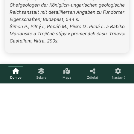
Chefgeologen der Königlich-ungarischen geologischen
Reichsanstalt mit detaillierten Angaben zu Fundorten un
Eigenschaften; Budapest, 544 s.
Šimon P., Pilný I., Repáň M., Pivko D., Pilná Ľ. a Babiková I
Mariánske a Trojičné stĺpy v premenách času. Trnavský kr
Castellum, Nitra, 290s.
Domov
Sekcie
Mapa
Zdieľať
Nastaviť
Načítavam...
Nastavenia
Téma
Svetlá
Tmavá
Systém