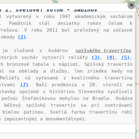
×
v 2. svetovej vojne - Sabinov
l vytvorený v roku 1947 akademickým sochárom 
. Pamätník stál desiatky rokov čelom k 
Prešova. V roku 2011 bol preložený na súčasné 
lobody 
(2)
.

a je zložená z kvádrov 
spišského travertínu
ktorých sochár vytvoril reliéfy 
(3)
, 
(4)
, 
(5)
, 
h bronzové tabule s nápismi. Spišský travertín 
al na obklady a dlažby, len zriedka kedy na 
Reliéfy sú vytesané z kvalitného travertínu 
stvami 
(7)
. Naši predkovia v 20. storočí na 
tavby spojené s históriou Slovenska využívali 
počnúc Štefánikovou mohylou na Bradle. Uvádza 
 béžový spišský travertín sa pri zvetrávaní 
 bielou patinou. Svetlá farba travertínu robí 
 impozantnými a monumentálnymi.

ý z takmer čistého uhličitanu vápenatého (96-99 