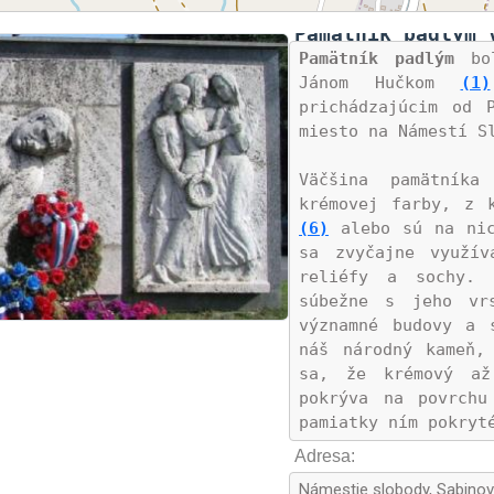
Pamätník padlým 
Pamätník padlým
 bo
Jánom Hučkom 
(1)
prichádzajúcim od 
miesto na Námestí S
Väčšina pamätník
krémovej farby, z 
(6)
 alebo sú na nic
sa zvyčajne využív
reliéfy a sochy. 
súbežne s jeho vr
významné budovy a s
náš národný kameň, 
sa, že krémový až
pokrýva na povrchu
pamiatky ním pokryté
Adresa:
Travertín je zložen