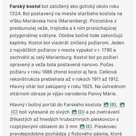
Farský kostol
bol založený ako gotický okolo roku
1324. Bol postavený na mieste staršieho kostola na
vŕšku Mariánska hora (Marienberg). Pozostáva z
predsunutej veže, trojlodia a k nim prislúchajúcej
polygonálnej svätyne. Obidve bočné lode zakončujú
kaplnky. Kostol bol viackrát zničený požiarom. Jeden
z najväčších požiarov v meste vypukol v r. 1790 a
zachvátil aj celý Marienburg. Kostol bol po požiari
opravený a veža bola postavená nanovo. Počas
požiaru v roku 1886 zhorel kostol aj fara. Celková
rekonštrukcia prebiehala až v rokoch 1911 až 1912.
Hlavný oltár bol zakúpený v roku 1925. Na ústrednom
oltárnom obraze je výjav narodenia Panny Márie.
Hlavný i bočný portál do Farského kostola
(B)
,
(C)
boli vytesané zo sivých
(D)
a po zvetrávaní
žltkastých až hnedých hrubozrnných pieskovcov s
rozptýlenými obliakmi do 3 mm
(E)
. Pieskovec
pravdepodobne pochádza z flyšového pásma, ktoré