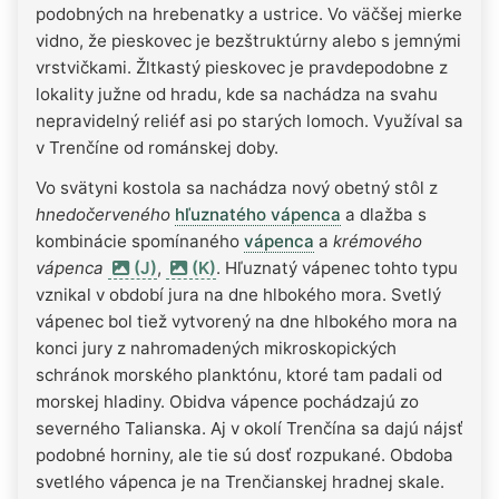
podobných na hrebenatky a ustrice. Vo väčšej mierke
vidno, že pieskovec je bezštruktúrny alebo s jemnými
vrstvičkami. Žltkastý pieskovec je pravdepodobne z
lokality južne od hradu, kde sa nachádza na svahu
nepravidelný reliéf asi po starých lomoch. Využíval sa
v Trenčíne od románskej doby.
Vo svätyni kostola sa nachádza nový obetný stôl z
hnedočerveného
hľuznatého vápenca
a dlažba s
kombinácie spomínaného
vápenca
a
krémového
vápenca
(J)
,
(K)
. Hľuznatý vápenec tohto typu
vznikal v období jura na dne hlbokého mora. Svetlý
vápenec bol tiež vytvorený na dne hlbokého mora na
konci jury z nahromadených mikroskopických
schránok morského planktónu, ktoré tam padali od
morskej hladiny. Obidva vápence pochádzajú zo
severného Talianska. Aj v okolí Trenčína sa dajú nájsť
podobné horniny, ale tie sú dosť rozpukané. Obdoba
svetlého vápenca je na Trenčianskej hradnej skale.