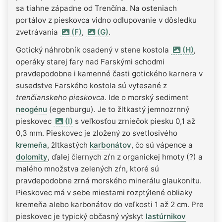
sa tiahne západne od Trenčína. Na osteniach
portálov z pieskovca vidno odlupovanie v dôsledku
zvetrávania
(F)
,
(G)
.
Gotický náhrobník osadený v stene kostola
(H)
,
operáky starej fary nad Farskými schodmi
pravdepodobne i kamenné časti gotického karnera v
susedstve Farského kostola sú vytesané z
trenčianskeho pieskovca
. Ide o morský sediment
neogénu
(egenburgu). Je to žltkastý jemnozrnný
pieskovec
(I)
s veľkosťou zrniečok piesku 0,1 až
0,3 mm. Pieskovec je zložený zo svetlosivého
kremeňa
, žltkastých
karbonátov
, čo sú vápence a
dolomity
, ďalej čiernych zŕn z organickej hmoty (?) a
malého množstva zelených zŕn, ktoré sú
pravdepodobne zrná morského minerálu glaukonitu.
Pieskovec má v sebe miestami rozptýlené obliaky
kremeňa alebo karbonátov do veľkosti 1 až 2 cm. Pre
pieskovec je typický občasný výskyt
lastúrnikov