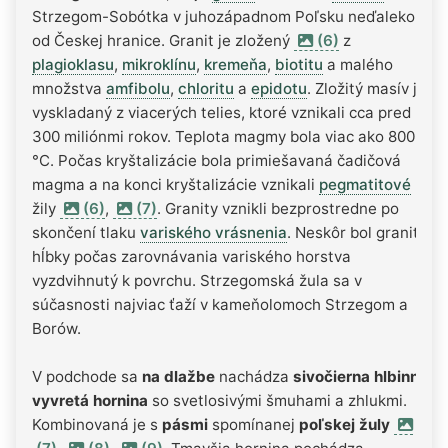
Strzegom-Sobótka v juhozápadnom Poľsku neďaleko
od Českej hranice. Granit je zložený
(6)
z
plagioklasu
,
mikroklínu
,
kremeňa
,
biotitu
a malého
množstva
amfibolu
,
chloritu
a
epidotu
. Zložitý masív je
vyskladaný z viacerých telies, ktoré vznikali cca pred
300 miliónmi rokov. Teplota magmy bola viac ako 800
°C. Počas kryštalizácie bola primiešavaná čadičová
magma a na konci kryštalizácie vznikali
pegmatitové
žily
(6)
,
(7)
. Granity vznikli bezprostredne po
skončení tlaku
variského vrásnenia
. Neskôr bol granit z
hĺbky počas zarovnávania variského horstva
vyzdvihnutý k povrchu. Strzegomská žula sa v
súčasnosti najviac ťaží v kameňolomoch Strzegom a
Borów.
V podchode sa
na dlažbe
nachádza
sivočierna hlbinná
vyvretá hornina
so svetlosivými šmuhami a zhlukmi.
Kombinovaná je s
pásmi
spomínanej
poľskej žuly