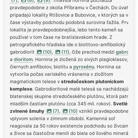
(7)
,
(8)
,
(9)
. Tmavšia hornina pochádza
pravdepodobne z okolia Příbramu v Čechách. Do úvahy
pripadajú lokality Rtišovice a Bubovice, v ktorých sa v
čase výstavby podchodu podobná surovina ťažila. Prvá
lokalita je pravdepodobnejšia, lebo tento kameň sa
používal v tom čase na bratislavskom hrade. Z
petrografického hľadiska ide o biotitovo-amfibolický
gabrodiorit
(10)
,
(11)
, čiže prechod medzi
gabrom
a
dioritom
. Hornina je zložená zo sivých plagioklasov,
čiernych amfibolov, biotitu a
pyroxénu
. Hornina sa
vytvorila počas variského vrásnenia v zložitom
magmatickom telese v
stredočeskom plutonickom
komplexe
. Gabrodioritové malé telesá sa nachádzajú v
blatenskej skupine stredočeského plutónu, ktorá patrí k
mladším častiam plutónu (cca 345 mil. rokov).
Svetlé
zvlnené šmuhy
(7)
,
(10)
vznikli pravdepodobne
vplyvom solenia v zimnom období. Kamenná soľ
reagovala za 50 rokov existencie podchodu so živcami
a živce sa čiastočne menili do biela od ílového minerálu