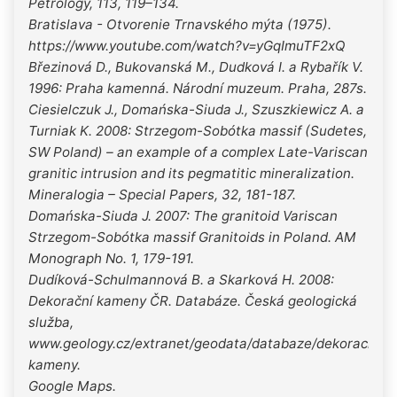
Petrology, 113, 119–134.
Bratislava - Otvorenie Trnavského mýta (1975).
https://www.youtube.com/watch?v=yGqImuTF2xQ
Březinová D., Bukovanská M., Dudková I. a Rybařík V.
1996: Praha kamenná. Národní muzeum. Praha, 287s.
Ciesielczuk J., Domańska-Siuda J., Szuszkiewicz A. a
Turniak K. 2008: Strzegom-Sobótka massif (Sudetes,
SW Poland) – an example of a complex Late-Variscan
granitic intrusion and its pegmatitic mineralization.
Mineralogia – Special Papers, 32, 181-187.
Domańska-Siuda J. 2007: The granitoid Variscan
Strzegom-Sobótka massif Granitoids in Poland. AM
Monograph No. 1, 179-191.
Dudíková-Schulmannová B. a Skarková H. 2008:
Dekorační kameny ČR. Databáze. Česká geologická
služba,
www.geology.cz/extranet/geodata/databaze/dekoracni-
kameny.
Google Maps.