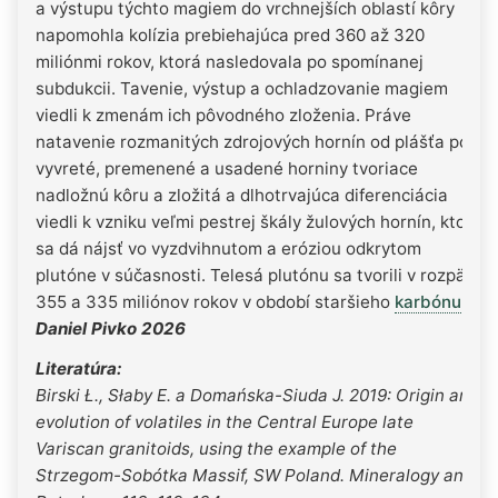
a výstupu týchto magiem do vrchnejších oblastí kôry
napomohla kolízia prebiehajúca pred 360 až 320
miliónmi rokov, ktorá nasledovala po spomínanej
subdukcii. Tavenie, výstup a ochladzovanie magiem
viedli k zmenám ich pôvodného zloženia. Práve
natavenie rozmanitých zdrojových hornín od plášťa po
vyvreté, premenené a usadené horniny tvoriace
nadložnú kôru a zložitá a dlhotrvajúca diferenciácia
viedli k vzniku veľmi pestrej škály žulových hornín, ktorú
sa dá nájsť vo vyzdvihnutom a eróziou odkrytom
plutóne v súčasnosti. Telesá plutónu sa tvorili v rozpätí
355 a 335 miliónov rokov v období staršieho
karbónu
.
Daniel Pivko 2026
Literatúra:
Birski Ł., Słaby E. a Domańska-Siuda J. 2019: Origin and
evolution of volatiles in the Central Europe late
Variscan granitoids, using the example of the
Strzegom-Sobótka Massif, SW Poland. Mineralogy and