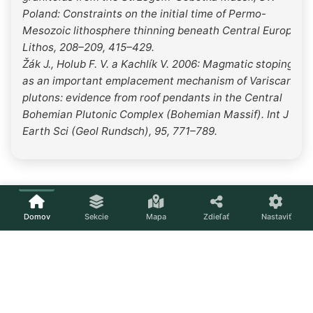
Poland: Constraints on the initial time of Permo-
Mesozoic lithosphere thinning beneath Central Europe.
Lithos, 208–209, 415–429.
Žák J., Holub F. V. a Kachlík V. 2006: Magmatic stoping
as an important emplacement mechanism of Variscan
plutons: evidence from roof pendants in the Central
Bohemian Plutonic Complex (Bohemian Massif). Int J
Earth Sci (Geol Rundsch), 95, 771–789.
Domov
Sekcie
Mapa
Zdieľať
Nastaviť
Načítavam...
Nastavenia
Téma