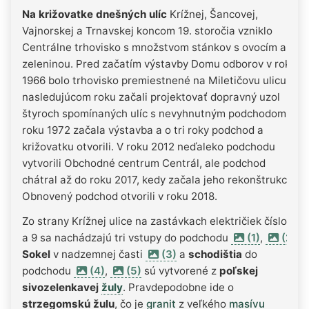
Na križovatke dnešných ulíc
Krížnej, Šancovej,
Vajnorskej a Trnavskej koncom 19. storočia vzniklo
Centrálne trhovisko s množstvom stánkov s ovocím a
zeleninou. Pred začatím výstavby Domu odborov v roku
1966 bolo trhovisko premiestnené na Miletičovu ulicu. V
nasledujúcom roku začali projektovať dopravný uzol
štyroch spomínaných ulíc s nevyhnutným podchodom. V
roku 1972 začala výstavba a o tri roky podchod a
križovatku otvorili. V roku 2012 neďaleko podchodu
vytvorili Obchodné centrum Centrál, ale podchod
chátral až do roku 2017, kedy začala jeho rekonštrukcia.
Obnovený podchod otvorili v roku 2018.
Zo strany Krížnej ulice na zastávkach električiek číslo 4
a 9 sa nachádzajú tri vstupy do podchodu
(1)
,
(2)
.
Sokel
v nadzemnej časti
(3)
a
schodištia
do
podchodu
(4)
,
(5)
sú vytvorené z
poľskej
sivozelenkavej
žuly
. Pravdepodobne ide o
strzegomskú žulu
, čo je
granit
z veľkého
masívu