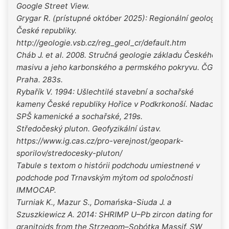
Google Street View.
Grygar R. (prístupné október 2025): Regionální geologie
České republiky.
http://geologie.vsb.cz/reg_geol_cr/default.htm
Cháb J. et al. 2008. Stručná geologie základu Českého
masivu a jeho karbonského a permského pokryvu. ČGS
Praha. 283s.
Rybařík V. 1994: Ušlechtilé stavební a sochařské
kameny České republiky Hořice v Podkrkonoší. Nadace
SPŠ kamenické a sochařské, 219s.
Středočeský pluton. Geofyzikální ústav.
https://www.ig.cas.cz/pro-verejnost/geopark-
sporilov/stredocesky-pluton/
Tabule s textom o histórii podchodu umiestnené v
podchode pod Trnavským mýtom od spoločnosti
IMMOCAP.
Turniak K., Mazur S., Domańska-Siuda J. a
Szuszkiewicz A. 2014: SHRIMP U–Pb zircon dating for
granitoids from the Strzegom–Sobótka Massif, SW