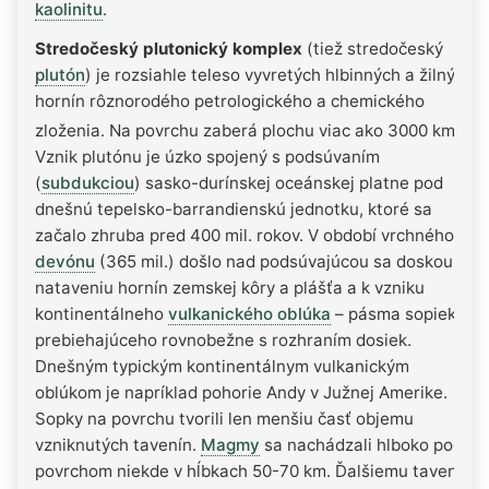
kaolinitu
.
Stredočeský plutonický komplex
(tiež stredočeský
plutón
) je rozsiahle teleso vyvretých hlbinných a žilných
hornín rôznorodého petrologického a chemického
2
zloženia. Na povrchu zaberá plochu viac ako 3000 km
.
Vznik plutónu je úzko spojený s podsúvaním
(
subdukciou
) sasko-durínskej oceánskej platne pod
dnešnú tepelsko-barrandienskú jednotku, ktoré sa
začalo zhruba pred 400 mil. rokov. V období vrchného
devónu
(365 mil.) došlo nad podsúvajúcou sa doskou k
nataveniu hornín zemskej kôry a plášťa a k vzniku
kontinentálneho
vulkanického oblúka
– pásma sopiek
prebiehajúceho rovnobežne s rozhraním dosiek.
Dnešným typickým kontinentálnym vulkanickým
oblúkom je napríklad pohorie Andy v Južnej Amerike.
Sopky na povrchu tvorili len menšiu časť objemu
vzniknutých tavenín.
Magmy
sa nachádzali hlboko pod
povrchom niekde v hĺbkach 50-70 km. Ďalšiemu taveniu