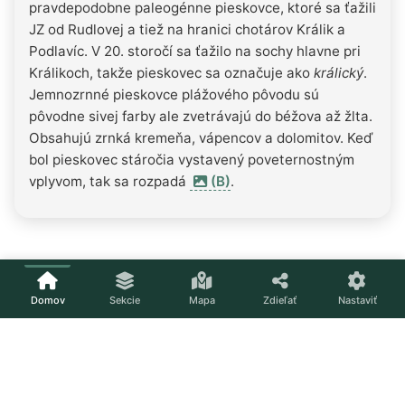
pravdepodobne paleogénne pieskovce, ktoré sa ťažili
JZ od Rudlovej a tiež na hranici chotárov Králik a
Podlavíc. V 20. storočí sa ťažilo na sochy hlavne pri
Králikoch, takže pieskovec sa označuje ako
králický
.
Jemnozrnné pieskovce plážového pôvodu sú
pôvodne sivej farby ale zvetrávajú do béžova až žlta.
Obsahujú zrnká kremeňa, vápencov a dolomitov. Keď
bol pieskovec stáročia vystavený poveternostným
vplyvom, tak sa rozpadá
(B)
.
Domov
Sekcie
Mapa
Zdieľať
Nastaviť
Načítavam...
Nastavenia