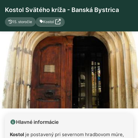
Kostol Svätého kríža - Banská Bystrica
Kostol
15. storočie
Hlavné informácie
Kostol
je postavený pri severnom hradbovom múre,