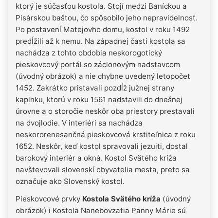
ktorý je súčasťou kostola. Stojí medzi Baníckou a
Pisárskou baštou, čo spôsobilo jeho nepravidelnosť.
Po postavení Matejovho domu, kostol v roku 1492
predĺžili až k nemu. Na západnej časti kostola sa
nachádza z tohto obdobia neskorogotický
pieskovcový portál so záclonovým nadstavcom
(úvodný obrázok) a nie chybne uvedený letopočet
1452. Zakrátko pristavali pozdĺž južnej strany
kaplnku, ktorú v roku 1561 nadstavili do dnešnej
úrovne a o storočie neskôr oba priestory prestavali
na dvojlodie. V interiéri sa nachádza
neskororenesančná pieskovcová krstiteľnica z roku
1652. Neskôr, keď kostol spravovali jezuiti, dostal
barokový interiér a okná. Kostol Svätého kríža
navštevovali slovenskí obyvatelia mesta, preto sa
označuje ako Slovenský kostol.
Pieskovcové prvky
Kostola Svätého kríža
(úvodný
obrázok) i Kostola Nanebovzatia Panny Márie sú