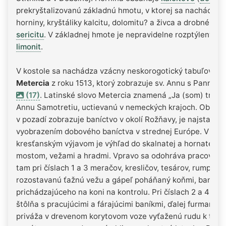
prekryštalizovanú základnú hmotu, v ktorej sa nachádzaj
horniny, kryštáliky kalcitu, dolomitu? a živca a drobné zr
sericitu
. V základnej hmote je nepravidelne rozptýlený že
limonit
.
V kostole sa nachádza vzácny neskorogotický tabuľový o
Metercia
z roku 1513, ktorý zobrazuje sv. Annu s Pannou
(17)
. Latinské slovo Metercia znamená „Ja (som) tretí“, č
Annu Samotretiu, uctievanú v nemeckých krajoch. Obraz j
v pozadí zobrazuje baníctvo v okolí Rožňavy, je najstarš
vyobrazením dobového baníctva v strednej Európe. V dru
kresťanským výjavom je výhľad do skalnatej a hornatej kra
mostom, vežami a hradmi. Vpravo sa odohráva pracovný d
tam pri číslach 1 a 3 meračov, kresličov, tesárov, rumpál 
rozostavanú ťažnú vežu a gápeľ poháňaný koňmi, banské
prichádzajúceho na koni na kontrolu. Pri číslach 2 a 4 sa
štôlňa s pracujúcimi a fárajúcimi baníkmi, ďalej furmani, z
priváža v drevenom korytovom voze vyťaženú rudu k tavi