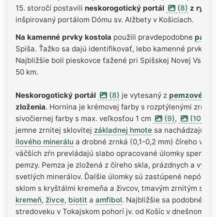
15. storočí postavili
neskorogotický portál
(8)
z ryoli
inšpirovaný portálom Dómu sv. Alžbety v Košiciach.
Na kamenné prvky kostola
použili pravdepodobne
paleo
Spiša. Ťažko sa dajú identifikovať, lebo kamenné prvky sú
Najbližšie boli pieskovce ťažené pri Spišskej Novej Vsi, čo
50 km.
Neskorogotický portál
(8)
je vytesaný z
pemzového
t
zloženia
. Hornina je krémovej farby s rozptýlenými zrnami
sivočiernej farby s max. veľkosťou 1 cm
(9)
,
(10)
. Pr
jemne zrnitej sklovitej
základnej hmote
sa nachádzajú nep
ílového minerálu
a drobné zrnká (0,1-0,2 mm) číreho vulka
väčších zŕn prevládajú slabo opracované úlomky spenené
pemzy. Pemza je zložená z číreho skla, prázdnych a vypln
svetlých minerálov. Ďalšie úlomky sú zastúpené nepórovi
sklom s kryštálmi kremeňa a živcov, tmavým zrnitým sklom
kremeň
,
živce
,
biotit
a
amfibol
. Najbližšie sa podobné horn
stredoveku v Tokajskom pohorí jv. od Košíc v dnešnom Ma