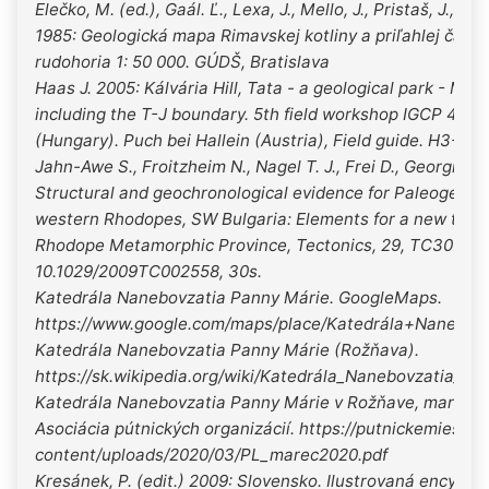
Elečko, M. (ed.), Gaál. Ľ., Lexa, J., Mello, J., Pristaš, J., Va
1985: Geologická mapa Rimavskej kotliny a priľahlej čast
rudohoria 1: 50 000. GÚDŠ, Bratislava
Haas J. 2005: Kálvária Hill, Tata - a geological park - Mes
including the T-J boundary. 5th field workshop IGCP 458 
(Hungary). Puch bei Hallein (Austria), Field guide. H3-H9.
Jahn-Awe S., Froitzheim N., Nagel T. J., Frei D., Georgiev N
Structural and geochronological evidence for Paleogene t
western Rhodopes, SW Bulgaria: Elements for a new tecto
Rhodope Metamorphic Province, Tectonics, 29, TC3008.
10.1029/2009TC002558, 30s.
Katedrála Nanebovzatia Panny Márie. GoogleMaps.
https://www.google.com/maps/place/Katedrála+Nanebov
Katedrála Nanebovzatia Panny Márie (Rožňava).
https://sk.wikipedia.org/wiki/Katedrála_Nanebovzatia_P
Katedrála Nanebovzatia Panny Márie v Rožňave, marec 202
Asociácia pútnických organizácií. https://putnickemiesto
content/uploads/2020/03/PL_marec2020.pdf
Kresánek, P. (edit.) 2009: Slovensko. Ilustrovaná encyklo