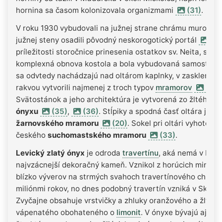
hornina sa časom kolonizovala organizmami
(31)
.
V roku 1930 vybudovali na južnej strane chrámu murovanú
južnej steny osadili pôvodný neskorogotický portál
(32
príležitosti storočnice prinesenia ostatkov sv. Neita, sa us
komplexná obnova kostola a bola vybudovaná samostatná 
sa odvtedy nachádzajú nad oltárom kaplnky, v zasklenej r
rakvou vytvorili najmenej z troch typov
mramorov
(20)
Svätostánok a jeho architektúra je vytvorená zo žltého
le
ónyxu
(35)
,
(36)
. Stĺpiky a spodná časť oltára je 
žarnovského mramoru
(20)
. Sokel pri oltári vyhotovil
českého
suchomastského mramoru
(33)
.
Levický zlatý ónyx
je odroda
travertínu
, aká nemá v Euró
najvzácnejší dekoračný kameň. Vznikol z horúcich miner
blízko výverov na strmých svahoch travertínového chrbta.
miliónmi rokov, no dnes podobný travertín vzniká v Sklený
Zvyčajne obsahuje vrstvičky a zhluky oranžového a žltobi
vápenatého obohateného o
limonit
. V ónyxe bývajú aj z