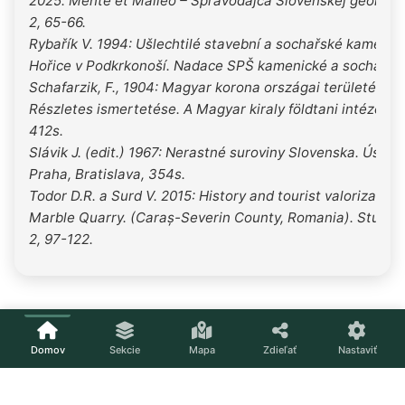
2025. Mente et Malleo – Spravodajca Slovenskej geologick
2, 65-66.
Rybařík V. 1994: Ušlechtilé stavební a sochařské kameny 
Hořice v Podkrkonoší. Nadace SPŠ kamenické a sochařské
Schafarzik, F., 1904: Magyar korona országai területén l
Részletes ismertetése. A Magyar kiraly földtani intézet k
412s.
Slávik J. (edit.) 1967: Nerastné suroviny Slovenska. Ústře
Praha, Bratislava, 354s.
Todor D.R. a Surd V. 2015: History and tourist valorization
Marble Quarry. (Caraș-Severin County, Romania). Studia
2, 97-122.
Domov
Sekcie
Mapa
Zdieľať
Nastaviť
Načítavam...
Nastavenia