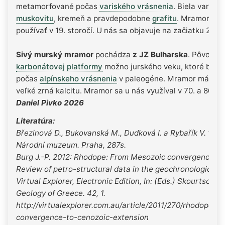
metamorfované počas
variského vrásnenia
. Biela variet
muskovitu
, kremeň a pravdepodobne
grafitu
. Mramor sa 
používať v 19. storočí. U nás sa objavuje na začiatku 20. s
Sivý murský mramor
pochádza
z JZ Bulharska
. Pôvodne 
karbonátovej platformy
možno jurského veku, ktoré boli
počas
alpínskeho vrásnenia
v paleogéne. Mramor má od s
veľké zrná kalcitu. Mramor sa u nás využíval v 70. a 80. ro
Daniel Pivko 2026
Literatúra:
Březinová D., Bukovanská M., Dudková I. a Rybařík V. 199
Národní muzeum. Praha, 287s.
Burg J.-P. 2012: Rhodope: From Mesozoic convergence to
Review of petro-structural data in the geochronological f
Virtual Explorer, Electronic Edition, In: (Eds.) Skourtsos E.
Geology of Greece. 42, 1.
http://virtualexplorer.com.au/article/2011/270/rhodope-m
convergence-to-cenozoic-extension