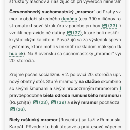
štruktúry machov a rias žijúcich pri výveroch minerálnej 
Červenohnedý suchomastský „mramor“
od Prahy vznika
mori v období stredného
devónu
(cca 390 miliónov rokov
stromataktisovú štruktúru v podobe pruhov
(33)
. V p
vznikli nepravidelné dutiny
(37)
, ktoré boli neskôr vyp
kryštalickým kalcitom. Považujú sa za výsledok spevneni
systémov, ktoré mohli vzniknúť rozkladom mäkkých tkanív
hubiek
). Na Slovensku sa suchomastský „mramor“ využíval
20. storočia.
Zrejme počas socializmu v 2. polovici 20. storočia upravov
nový obetný stôl. Staré mramory
na dlažbe
skombinovali
so sivými šmuhami a sivým hrubozrnným mramorom
(3
pravdepodobne
biela odroda rumunského mramoru
s ná
(Rușchița)
(23)
,
(39)
a
sivý mramor
pochádza asi
(26)
.
Biely ruškický mramor
(Rușchița) sa ťaží v Rumunsku a p
Karpát. Pôvodne to boli útesové a priútesové vápence dev