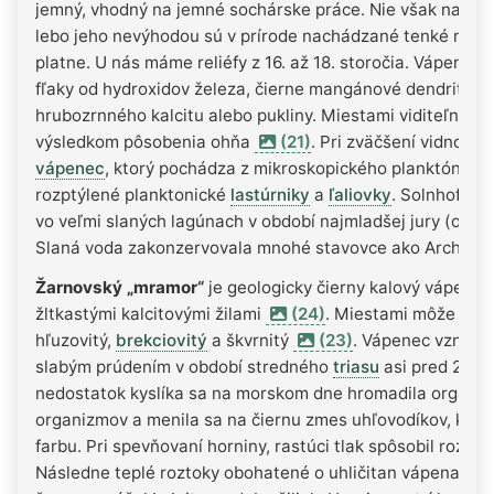
jemný, vhodný na jemné sochárske práce. Nie však na sochy
lebo jeho nevýhodou sú v prírode nachádzané tenké niek
platne. U nás máme reliéfy z 16. až 18. storočia. Vápenec
fľaky od hydroxidov železa, čierne mangánové dendrity, s
hrubozrnného kalcitu alebo pukliny. Miestami viditeľný če
výsledkom pôsobenia ohňa
(21)
. Pri zväčšení vidno, že
vápenec
, ktorý pochádza z mikroskopického planktónu, v
rozptýlené planktonické
lastúrniky
a
ľaliovky
. Solnhofens
vo veľmi slaných lagúnach v období najmladšej jury (okolo
Slaná voda zakonzervovala mnohé stavovce ako Archeopt
Žarnovský „mramor“
je geologicky čierny kalový vápenec 
žltkastými kalcitovými žilami
(24)
. Miestami môže byť
hľuzovitý,
brekciovitý
a škvrnitý
(23)
. Vápenec vznikal
slabým prúdením v období stredného
triasu
asi pred 245 m
nedostatok kyslíka sa na morskom dne hromadila organic
organizmov a menila sa na čiernu zmes uhľovodíkov, ktorá
farbu. Pri spevňovaní horniny, rastúci tlak spôsobil rozpra
Následne teplé roztoky obohatené o uhličitan vápenatý sp