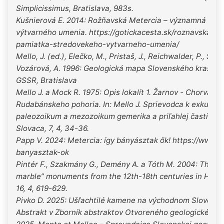
Simplicissimus, Bratislava, 983s.
Kušnierová E. 2014: Rožňavská Metercia – významná pam
výtvarného umenia. https://gotickacesta.sk/roznavska-
pamiatka-stredovekeho-vytvarneho-umenia/
Mello, J. (ed.), Elečko, M., Pristaš, J., Reichwalder, P., Snop
Vozárová, A. 1996: Geologická mapa Slovenského krasu 1:
GSSR, Bratislava
Mello J. a Mock R. 1975: Opis lokalít 1. Žarnov - Chorváty 
Rudabánskeho pohoria. In: Mello J. Sprievodca k exkurzii 
paleozoikum a mezozoikum gemerika a priľahlej časti Čier
Slovaca, 7, 4, 34-36.
Papp V. 2024: Metercia: így bányásztak ők! https://www.u
banyasztak-ok
Pintér F., Szakmány G., Demény A. a Tóth M. 2004: The p
marble” monuments from the 12th-18th centuries in Hungary
16, 4, 619-629.
Pivko D. 2025: Ušľachtilé kamene na východnom Slovensku
Abstrakt v Zborník abstraktov Otvoreného geologického 