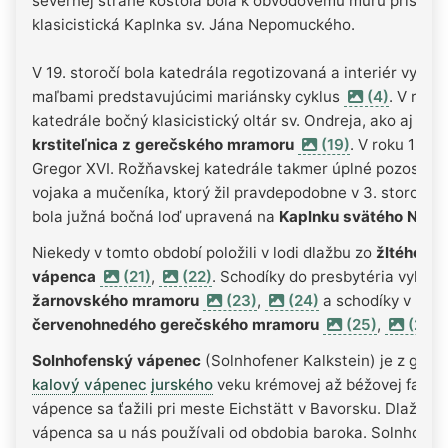
severnej strane kostola bola k obvodovému múru pristav
klasicistická Kaplnka sv. Jána Nepomuckého.
V 19. storočí bola katedrála regotizovaná a interiér vym
maľbami predstavujúcimi mariánsky cyklus
(4)
. V roku
katedrále bočný klasicistický oltár sv. Ondreja, ako aj
klas
krstiteľnica z gerečského mramoru
(19)
. V roku 1835
Gregor XVI. Rožňavskej katedrále takmer úplné pozostatky
vojaka a mučeníka, ktorý žil pravdepodobne v 3. storočí. 
bola južná bočná loď upravená na
Kaplnku svätého Neita
Niekedy v tomto období položili v lodi dlažbu zo
žltého so
vápenca
(21)
,
(22)
. Schodíky do presbytéria vyhotov
žarnovského mramoru
(23)
,
(24)
a schodíky v pres
červenohnedého gerečského mramoru
(25)
,
(26)
.
Solnhofenský vápenec
(Solnhofener Kalkstein) je z geol
kalový vápenec
jurského
veku krémovej až béžovej farby
vápence sa ťažili pri meste Eichstätt v Bavorsku. Dlažby
vápenca sa u nás používali od obdobia baroka. Solnhofen