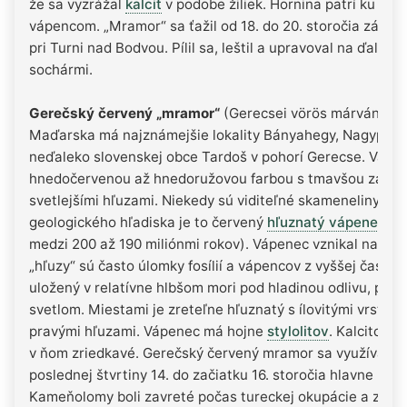
že sa vyzrážal
kalcit
v podobe žiliek. Hornina patrí ku gu
vápencom. „Mramor“ sa ťažil od 18. do 20. storočia zápa
pri Turni nad Bodvou. Pílil sa, leštil a upravoval na ďalši
sochármi.
Gerečský červený „mramor“
(Gerecsei vörös márvány) z
Maďarska má najznámejšie lokality Bányahegy, Nagypiszn
neďaleko slovenskej obce Tardoš v pohorí Gerecse. Vápe
hnedočervenou až hnedoružovou farbou s tmavšou zákla
svetlejšími hľuzami. Niekedy sú viditeľné skameneliny
amo
geologického hľadiska je to červený
hľuznatý vápenec
vek
medzi 200 až 190 miliónmi rokov). Vápenec vznikal na m
„hľuzy“ sú často úlomky fosílií a vápencov z vyššej časti 
uložený v relatívne hlbšom mori pod hladinou odlivu, pod
svetlom. Miestami je zreteľne hľuznatý s ílovitými vrstvo
pravými hľuzami. Vápenec má hojne
stylolitov
. Kalcitové 
v ňom zriedkavé. Gerečský červený mramor sa využíval v
poslednej štvrtiny 14. do začiatku 16. storočia hlavne na 
Kameňolomy boli zavreté počas tureckej okupácie a znovu 