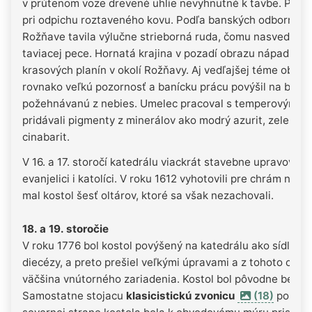
v prútenom voze drevené uhlie nevyhnutné k tavbe. Pri čí
pri odpichu roztaveného kovu. Podľa banských odborníkov
Rožňave tavila výlučne strieborná ruda, čomu nasvedčuj
taviacej pece. Hornatá krajina v pozadí obrazu nápadne pr
krasových planín v okolí Rožňavy. Aj vedľajšej téme obraz
rovnako veľkú pozornosť a banícku prácu povýšil na bohu
požehnávanú z nebies. Umelec pracoval s temperovými fa
pridávali pigmenty z minerálov ako modrý azurit, zelený m
cinabarit.
V 16. a 17. storočí katedrálu viackrát stavebne upravovali. 
evanjelici i katolíci. V roku 1612 vyhotovili pre chrám nový 
mal kostol šesť oltárov, ktoré sa však nezachovali.
18. a 19. storočie
V roku 1776 bol kostol povýšený na katedrálu ako sídlo b
diecézy, a preto prešiel veľkými úpravami a z tohoto obd
väčšina vnútorného zariadenia. Kostol bol pôvodne bez m
Samostatne stojacu
klasicistickú zvonicu
(18)
postavi