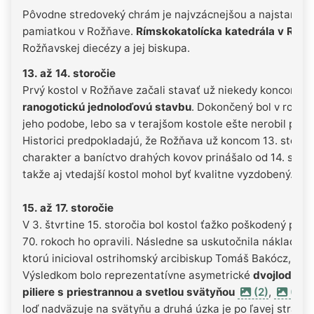
Pôvodne stredoveký chrám je najvzácnejšou a najstaršou
pamiatkou v Rožňave.
Rímskokatolícka katedrála v Rož
Rožňavskej diecézy a jej biskupa.
13. až 14. storočie
Prvý kostol v Rožňave začali stavať už niekedy koncom 13
ranogotickú jednoloďovú stavbu
. Dokončený bol v roku 1
jeho podobe, lebo sa v terajšom kostole ešte nerobil pod
Historici predpokladajú, že Rožňava už koncom 13. storo
charakter a baníctvo drahých kovov prinášalo od 14. stor
takže aj vtedajší kostol mohol byť kvalitne vyzdobený.
15. až 17. storočie
V 3. štvrtine 15. storočia bol kostol ťažko poškodený poča
70. rokoch ho opravili. Následne sa uskutočnila nákladná
ktorú inicioval ostrihomský arcibiskup Tomáš Bakócz, me
Výsledkom bolo reprezentatívne asymetrické
dvojlodie z
piliere s priestrannou a svetlou svätyňou
(2)
,
(3)
,
loď nadväzuje na svätyňu a druhá úzka je po ľavej strane