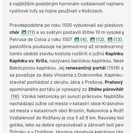
k najbližším podobným horninám vzdialenosť najmenej 7
ryolitové tufy sa hojne používali v Košiciach.
Pravdepodobne po roku 1500 vybudovali asi pieskovcový
chór
(11)
a vo svätyni postavili štíhle 10 m vysoké
past
Petrusa de Coloa z roku 1507
(4)
,
(12)
,
(13)
. Je
pastofória poukazuje na jemnozrnný až strednozrnný
pie
tomto období stavbu kostola rozšírili o južnú
Kaplnku sv.
Kaplnku sv. Kríža
, nazývanú baníckou kaplnkou. Neskôr j
Bakóczovou kaplnkou. Jej
renesančný portál
(1516) s erb
sa považuje za dielo Vincenta z Dubrovníka. Kaplnku dokon
staviteľ pochádzal z okruhu Jána z Prešova.
Prahový kam
spomínaného portálu je vytesaný zo
žltého pórovitého r
(16)
. Vzniká tektonicky pri sunutí príkrovov. Najbližšie s
nachádzajú južne od mesta v katastri obce Krásnohorská
od mesta v katastroch obcí Brzotín, Rakovnica a Rožňavs
Vzdialenosť do Rožňavy je cca 5 až 8 km. Rauvaky boli be
gotike, lebo sa dobre opracovávali a zároveň boli pevné. P
Štítniku a v Dobšinej. Hornina obsahuje
kalcitovo
(
dolomi