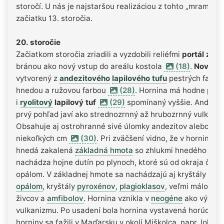
storočí. U nás je najstaršou realizáciou z tohto „mramoru“
začiatku 13. storočia.
20. storočie
Začiatkom storočia zriadili a vyzdobili reliéfmi
portál zvon
bránou ako nový vstup do areálu kostola
(18)
.
Nový pl
vytvorený z
andezitového
lapilového tufu
pestrých farieb
hnedou a ružovou farbou
(28)
. Hornina má hodne pórov
i
ryolitový
lapilový tuf
(29)
spomínaný vyššie. Andezito
prvý pohľad javí ako strednozrnný až hrubozrnný vulkanic
Obsahuje aj ostrohranné sivé úlomky andezitov alebo vul
niekoľkých cm
(30)
. Pri zväčšení vidno, že v hornine p
hnedá zakalená
základná hmota
so zhlukmi hnedého číreho
nachádza hojne dutín po plynoch, ktoré sú od okraja čias
opálom. V základnej hmote sa nachádzajú aj kryštály
živc
opálom
, kryštály
pyroxénov
,
plagioklasov
, veľmi málo
dio
živcov a
amfibolov
. Hornina vznikla v
neogéne
ako výsled
vulkanizmu. Po usadení bola hornina vystavená horúcim
horniny sa ťažili v Maďarsku v okolí Miškolca, napr. lokali