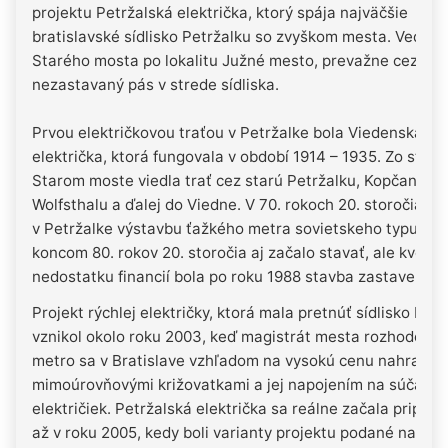
projektu Petržalská električka, ktorý spája najväčšie
bratislavské sídlisko Petržalku so zvyškom mesta. Vedie 
Starého mosta po lokalitu Južné mesto, prevažne cez zel
nezastavaný pás v strede sídliska.
Prvou električkovou traťou v Petržalke bola Viedenská
električka, ktorá fungovala v období 1914 – 1935. Zo stanic
Starom moste viedla trať cez starú Petržalku, Kopčany do
Wolfsthalu a ďalej do Viedne. V 70. rokoch 20. storočia pl
v Petržalke výstavbu ťažkého metra sovietskeho typu, kto
koncom 80. rokov 20. storočia aj začalo stavať, ale kvôli
nedostatku financií bola po roku 1988 stavba zastavená.
Projekt rýchlej električky, ktorá mala pretnúť sídlisko Petr
vznikol okolo roku 2003, keď magistrát mesta rozhodol, ž
metro sa v Bratislave vzhľadom na vysokú cenu nahradí t
mimoúrovňovými križovatkami a jej napojením na súčasnú
električiek. Petržalská električka sa reálne začala priprav
až v roku 2005, kedy boli varianty projektu podané na