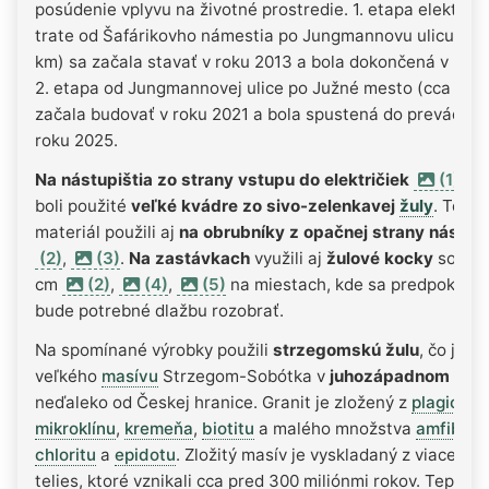
posúdenie vplyvu na životné prostredie. 1. etapa električk
trate od Šafárikovho námestia po Jungmannovu ulicu (cca
km) sa začala stavať v roku 2013 a bola dokončená v roku
2. etapa od Jungmannovej ulice po Južné mesto (cca 3,9 
začala budovať v roku 2021 a bola spustená do prevádzky
roku 2025.
Na nástupištia zo strany vstupu do električiek
(1)
,
boli použité
veľké kvádre zo sivo-zelenkavej
žuly
. Ten i
materiál použili aj
na obrubníky z opačnej strany nástup
(2)
,
(3)
.
Na zastávkach
využili aj
žulové kocky
so str
cm
(2)
,
(4)
,
(5)
na miestach, kde sa predpoklada
bude potrebné dlažbu rozobrať.
Na spomínané výrobky použili
strzegomskú žulu
, čo je
gr
veľkého
masívu
Strzegom-Sobótka v
juhozápadnom Poľ
neďaleko od Českej hranice. Granit je zložený z
plagiokla
mikroklínu
,
kremeňa
,
biotitu
a malého množstva
amfibolu
chloritu
a
epidotu
. Zložitý masív je vyskladaný z viacerýc
telies, ktoré vznikali cca pred 300 miliónmi rokov. Teplota