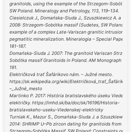
granitoids, using the example of the Strzegom-Sobótka M
SW Poland. Mineralogy and Petrology, 113, 119–134.
Ciesielczuk J., Domańska-Siuda J., Szuszkiewicz A. a Turn
2008: Strzegom-Sobótka massif (Sudetes, SW Poland) – 
example of a complex Late-Variscan granitic intrusion and
pegmatitic mineralization. Mineralogia – Special Papers, 
181-187.
Domańska-Siuda J. 2007: The granitoid Variscan Strzego
Sobótka massif Granitoids in Poland. AM Monograph No. 1
191.
Električková trať Šafárikovo nám. – Južné mesto.
https://sk.wikipedia.org/wiki/Električková_trať_Šafárikov
–_Južné_mesto
Martinko P. 2017: História bratislavského úseku Viedensk
električky. https://imhd.sk/ba/doc/sk/16196/Historia-
bratislavskeho-useku-Viedenskej-elektricky
Turniak K., Mazur S., Domańska-Siuda J. a Szuszkiewicz A
2014: SHRIMP U–Pb zircon dating for granitoids from the
Strzegom–Sobótka Massif, SW Poland: Constraints on the 