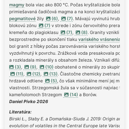
magmy
bola viac ako 800 °C. Počas kryštalizácie bola
primiešavaná čadičová magma a na konci kryštalizácie vzn
pegmatitové
žily
(6)
,
(7)
. Mávajú vyvinutú hrubozr
blokovú zónu
(7)
v strede i zónu červovitého prerastan
kremeňa do plagioklasu
(7)
,
(8)
. Granity vznikli
bezprostredne po skončení tlaku
variského vrásnenia
. N
bol granit z hĺbky počas zarovnávania variského horstva
vyzdvihnutý k povrchu. Zrážková voda presakovala po puk
a rozkladala minerály s obsahom železa. Vznikali difúzne
(3)
,
(9)
,
(10)
obohatené o minerály zo skupiny
li
(11)
,
(12)
,
(13)
. Čiastočne chemicky zvetraná žu
hrdzavé odtiene
(5)
, čo však minimálne mení jej mech
vlastnosti. Strzegomská žula sa v súčasnosti najviac ťaží 
kameňolomoch Strzegom
(14)
a Borów.
Daniel Pivko 2026
Literatúra:
Birski Ł., Słaby E. a Domańska-Siuda J. 2019: Origin and
evolution of volatiles in the Central Europe late Variscan