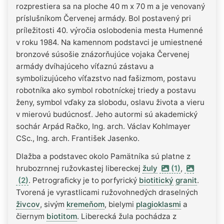
rozprestiera sa na ploche 40 m x 70 m a je venovaný
príslušníkom Červenej armády. Bol postavený pri
príležitosti 40. výročia oslobodenia mesta Humenné
v roku 1984. Na kamennom podstavci je umiestnené
bronzové súsošie znázorňujúce vojaka Červenej
armády dvíhajúceho víťaznú zástavu a
symbolizujúceho víťazstvo nad fašizmom, postavu
robotníka ako symbol robotníckej triedy a postavu
ženy, symbol vďaky za slobodu, oslavu života a vieru
v mierovú budúcnosť. Jeho autormi sú akademický
sochár Arpád Račko, Ing. arch. Václav Kohlmayer
CSc., Ing. arch. František Jasenko.
Dlažba a podstavec okolo Pamätníka sú platne z
hrubozrnnej ružovkastej libereckej
žuly
(1)
,
(2)
. Petrograficky je to porfyrický
biotitický
granit
.
Tvorená je vyrastlicami ružovohnedých draselných
živcov
, sivým
kremeňom
, bielymi
plagioklasmi
a
čiernym
biotitom
. Liberecká žula pochádza z