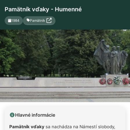
Pamätník vďaky - Humenné
Pamätník
1984
Hlavné informácie
Pamätník vďaky
sa nachádza na Námestí slobody,