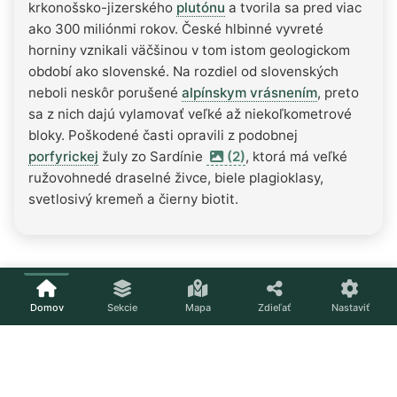
krkonošsko-jizerského
plutónu
a tvorila sa pred viac
ako 300 miliónmi rokov. České hlbinné vyvreté
horniny vznikali väčšinou v tom istom geologickom
období ako slovenské. Na rozdiel od slovenských
neboli neskôr porušené
alpínskym vrásnením
, preto
sa z nich dajú vylamovať veľké až niekoľkometrové
bloky. Poškodené časti opravili z podobnej
porfyrickej
žuly zo Sardínie
(2)
, ktorá má veľké
ružovohnedé draselné živce, biele plagioklasy,
svetlosivý kremeň a čierny biotit.
Domov
Sekcie
Mapa
Zdieľať
Nastaviť
Načítavam...
Nastavenia