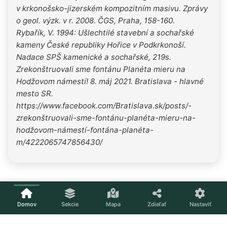
v krkonošsko-jizerském kompozitním masivu. Zprávy
o geol. výzk. v r. 2008. ČGS, Praha, 158-160.
Rybařík, V. 1994: Ušlechtilé stavební a sochařské
kameny České republiky Hořice v Podkrkonoší.
Nadace SPŠ kamenické a sochařské, 219s.
Zrekonštruovali sme fontánu Planéta mieru na
Hodžovom námestí! 8. máj 2021. Bratislava - hlavné
mesto SR.
https://www.facebook.com/Bratislava.sk/posts/-
zrekonštruovali-sme-fontánu-planéta-mieru-na-
hodžovom-námestí-fontána-planéta-
m/4222065747856430/
Domov
Sekcie
Mapa
Zdieľať
Nastaviť