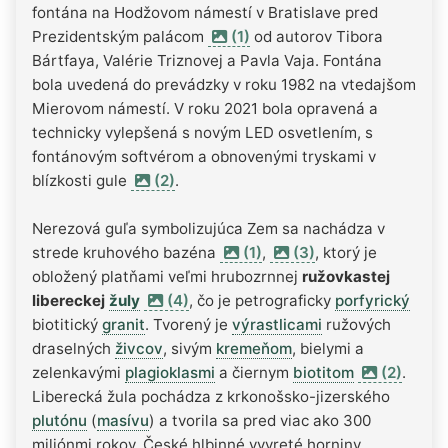
fontána na Hodžovom námestí v Bratislave pred
Prezidentským palácom
(1)
od autorov Tibora
Bártfaya, Valérie Triznovej a Pavla Vaja. Fontána
bola uvedená do prevádzky v roku 1982 na vtedajšom
Mierovom námestí. V roku 2021 bola opravená a
technicky vylepšená s novým LED osvetlením, s
fontánovým softvérom a obnovenými tryskami v
blízkosti gule
(2)
.
Nerezová guľa symbolizujúca Zem sa nachádza v
strede kruhového bazéna
(1)
,
(3)
, ktorý je
obložený platňami veľmi hrubozrnnej
ružovkastej
libereckej
žuly
(4)
, čo je petrograficky
porfyrický
biotitický
granit
. Tvorený je
výrastlicami
ružových
draselných
živcov
, sivým
kremeňom
, bielymi a
zelenkavými
plagioklasmi
a čiernym
biotitom
(2)
.
Liberecká žula pochádza z krkonošsko-jizerského
plutónu
(
masívu
) a tvorila sa pred viac ako 300
miliónmi rokov. České hlbinné vyvreté horniny