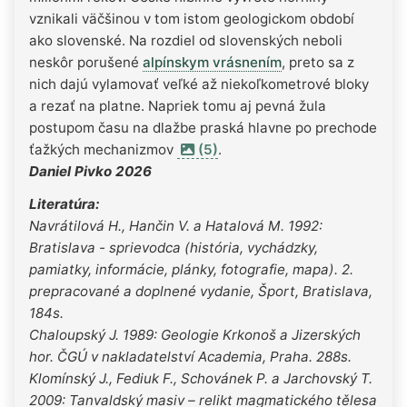
vznikali väčšinou v tom istom geologickom období
ako slovenské. Na rozdiel od slovenských neboli
neskôr porušené
alpínskym vrásnením
, preto sa z
nich dajú vylamovať veľké až niekoľkometrové bloky
a rezať na platne. Napriek tomu aj pevná žula
postupom času na dlažbe praská hlavne po prechode
ťažkých mechanizmov
(5)
.
Daniel Pivko 2026
Literatúra:
Navrátilová H., Hančin V. a Hatalová M. 1992:
Bratislava - sprievodca (história, vychádzky,
pamiatky, informácie, plánky, fotografie, mapa). 2.
prepracované a doplnené vydanie, Šport, Bratislava,
184s.
Chaloupský J. 1989: Geologie Krkonoš a Jizerských
hor. ČGÚ v nakladatelství Academia, Praha. 288s.
Klomínský J., Fediuk F., Schovánek P. a Jarchovský T.
2009: Tanvaldský masiv – relikt magmatického tělesa