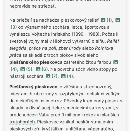
nepravidelne striedať.
Na priečelí sa nachádza pieskovcový reliéf
(1)
,
(3)
od významného sochára, letca, športovca a
vynálezcu Vojtecha Ihriského (1899 – 1988). Počas II.
svetovej vojny mal v Hlohovci výtvarnú dielňu.
Reliéf
alegória, práca na poli, zber úrody
alebo
Roľnícka
práca
sa skladá z troch blokov sivobieleho
piešťanského pieskovca
zatretého žltou farbou
(4)
,
(5)
,
(6)
. Na povrchu sôch vidno stopy po
nástroji sochára
(7)
,
(4)
.
Piešťanský pieskovec
je väčšinou strednozrnný,
miestami hrubozrnný s rozptýlenými obliakmi veľkými
do niekoľkých milimetrov. Pôvodný kremenný piesok sa
ukladal v divočiacej rieke s meniacimi sa korytami, v
predchodcovi Váhu pred 9 miliónmi rokov v mladších
treťohorách
. Pieskovec vznikol neskôr stmelením
pieskových zŕn kryštálikmi uhličitanu vápenatého,