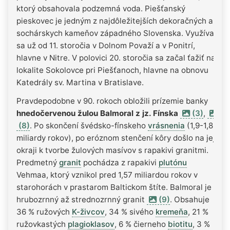
ktorý obsahovala podzemná voda. Piešťanský
pieskovec je jedným z najdôležitejších dekoračných a
sochárskych kameňov západného Slovenska. Využíval
sa už od 11. storočia v Dolnom Považí a v Ponitrí,
hlavne v Nitre. V polovici 20. storočia sa začal ťažiť na
lokalite Sokolovce pri Piešťanoch, hlavne na obnovu
Katedrály sv. Martina v Bratislave.
Pravdepodobne v 90. rokoch obložili prízemie banky
hnedočervenou žulou Balmoral z jz. Fínska
(3)
,
(8)
. Po skončení švédsko-fínskeho
vrásnenia
(1,9-1,8
miliardy rokov), po eróznom stenčení kôry došlo na jej
okraji k tvorbe žulových masívov s rapakivi granitmi.
Predmetný
granit
pochádza z rapakivi
plutónu
Vehmaa, ktorý vznikol pred 1,57 miliardou rokov v
starohorách v prastarom Baltickom štíte. Balmoral je
hrubozrnný až strednozrnný granit
(9)
. Obsahuje
36 % ružových
K-živcov
, 34 % sivého
kremeňa
, 21 %
ružovkastých
plagioklasov
, 6 % čierneho
biotitu
, 3 %