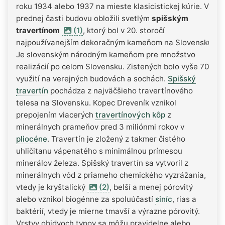
roku 1934 alebo 1937 na mieste klasicistickej kúrie. V
prednej časti budovu obložili svetlým
spišským
travertínom
(1)
, ktorý bol v 20. storočí
najpoužívanejším dekoračným kameňom na Slovensku.
Je slovenským národným kameňom pre množstvo
realizácií po celom Slovensku. Zistených bolo vyše 700
využití na verejných budovách a sochách.
Spišský
travertín
pochádza z najväčšieho travertínového
telesa na Slovensku. Kopec Dreveník vznikol
prepojením viacerých
travertínových kôp
z
minerálnych prameňov pred 3 miliónmi rokov v
pliocéne
. Travertín je zložený z takmer čistého
uhličitanu vápenatého s minimálnou prímesou
minerálov železa. Spišský travertín sa vytvoril z
minerálnych vôd z priameho chemického vyzrážania,
vtedy je kryštalický
(2)
, belší a menej pórovitý
alebo vznikol biogénne za spoluúčastí
siníc
, rias a
baktérií, vtedy je mierne tmavší a výrazne pórovitý.
Vrstvy obidvoch typov sa môžu pravidelne alebo