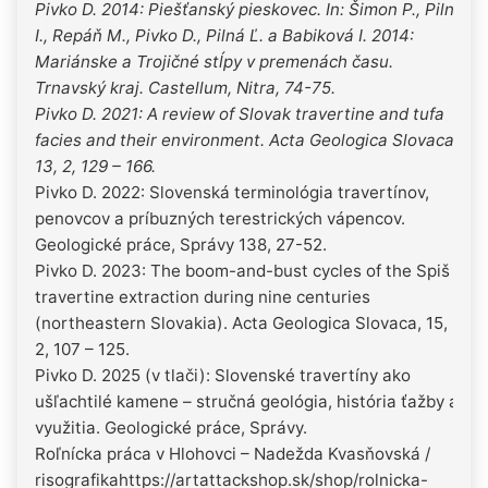
Pivko D. 2014: Piešťanský pieskovec. In: Šimon P., Pilný
I., Repáň M., Pivko D., Pilná Ľ. a Babiková I. 2014:
Mariánske a Trojičné stĺpy v premenách času.
Trnavský kraj. Castellum, Nitra, 74-75.
Pivko D. 2021: A review of Slovak travertine and tufa
facies and their environment. Acta Geologica Slovaca,
13, 2, 129 – 166.
Pivko D. 2022: Slovenská terminológia travertínov,
penovcov a príbuzných terestrických vápencov.
Geologické práce, Správy 138, 27-52.
Pivko D. 2023: The boom-and-bust cycles of the Spiš
travertine extraction during nine centuries
(northeastern Slovakia). Acta Geologica Slovaca, 15,
2, 107 – 125.
Pivko D. 2025 (v tlači): Slovenské travertíny ako
ušľachtilé kamene – stručná geológia, história ťažby a
využitia. Geologické práce, Správy.
Roľnícka práca v Hlohovci – Nadežda Kvasňovská /
risografikahttps://artattackshop.sk/shop/rolnicka-