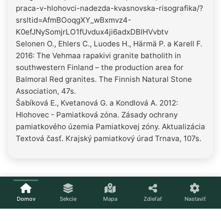
praca-v-hlohovci-nadezda-kvasnovska-risografika/?
srsltid=AfmBOoqgXY_wBxmvz4-
K0efJNySomjrLO1fUvdux4ji6adxDBIHVvbtv
Selonen O., Ehlers C., Luodes H., Härmä P. a Karell F.
2016: The Vehmaa rapakivi granite batholith in
southwestern Finland – the production area for
Balmoral Red granites. The Finnish Natural Stone
Association, 47s.
Šabíková E., Kvetanová G. a Kondlová A. 2012:
Hlohovec - Pamiatková zóna. Zásady ochrany
pamiatkového územia Pamiatkovej zóny. Aktualizácia.
Textová časť. Krajský pamiatkový úrad Trnava, 107s.
Domov
Sekcie
Mapa
Zdieľať
Nastaviť