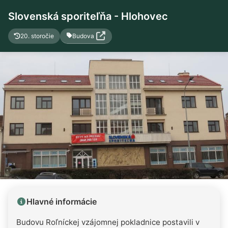
Slovenská sporiteľňa - Hlohovec
Budova
20. storočie
Hlavné informácie
Budovu Roľníckej vzájomnej pokladnice postavili v