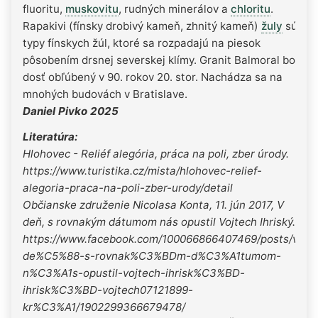
fluoritu,
muskovitu
, rudných minerálov a
chloritu
.
Rapakivi (fínsky drobivý kameň, zhnitý kameň)
žuly
sú
typy fínskych žúl, ktoré sa rozpadajú na piesok
pôsobením drsnej severskej klímy. Granit Balmoral bol
dosť obľúbený v 90. rokov 20. stor. Nachádza sa na
mnohých budovách v Bratislave.
Daniel Pivko 2025
Literatúra:
Hlohovec - Reliéf alegória, práca na poli, zber úrody.
https://www.turistika.cz/mista/hlohovec-relief-
alegoria-praca-na-poli-zber-urody/detail
Občianske združenie Nicolasa Konta, 11. jún 2017, V
deň, s rovnakým dátumom nás opustil Vojtech Ihriský.
https://www.facebook.com/100066866407469/posts/v-
de%C5%88-s-rovnak%C3%BDm-d%C3%A1tumom-
n%C3%A1s-opustil-vojtech-ihrisk%C3%BD-
ihrisk%C3%BD-vojtech07121899-
kr%C3%A1/1902299366679478/