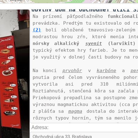
Obytný dom na Obchodnej ulici 3
Na prízemí päťpodlažného 
funkcional
prevádzka. Predtým tu existovalo od r
(2)
 boli obložené tmavosivo-zeleným
modrastou hrou zŕn, ktoré menia int
nórsky alkalický
syenit
(larvikit)
typický efektom hry farieb. Je to men
je využitý v dolnej časti budovy na ro
Na konci 
prvohôr
 v 
karbóne
 a 
pe
pnutia pred čelom vyvrásneného poho
vytvorila asi pred 310 miliónm
Roztiahnutá, stenčená kôra sa začala 
2
Priekopová prepadlina sa postupne zm
výraznou magmatickou aktivitou (cca pr
z plášťa sa 
magma
 dostala do interak
rôznych typov hornín, tým sa menilo j
sopky a neskôr v hĺbke vykryštalizov
Adresa:
2
taveniny bol viac ako 120 000 km3.