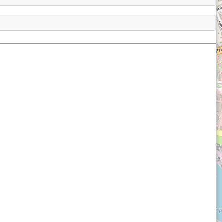
hlbokú časť. Uvažuje sa aj o plášťovom chochole 
, ako o príčine vzniku mohutného magmatického 
ľmi hrubozrnný 
larvikit
 (alkalický syenit) so 
zácia, labradorescencia). Minerálnemu zloženiu 
zložením anortoklas (4-30 %) - 
albit
 (58-82 %) 
 Ca-Na-K-živec. Živec je nezmiešaný, je zložený 
iel rôzneho zloženia, čo spôsobuje pri prechode 
ieb 
(4)
. Larvikit okrem živca jeden a viac cm 
 množstvo iných minerálov, ktoré sa nachádzajú 
roxénu bohatého na vápnik, 1-5 % 
amfibolu
, 0-5 
apatitu, 1-5 % 
biotitu
, 0-5 % nefelínu, 0-5 % 
azývané labradoritmi, objavili od 90. rokov 20. 
rvikity sa zriedkavo u nás vyskytli ako luxusné 