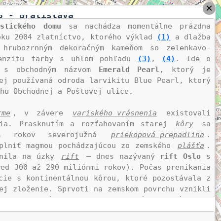
×
3 - Bratislava
istického domu
 sa nachádza momentálne prázdna 
oku 2004 zlatníctvo, ktorého výklad 
(1)
 a dlažba 
 hrubozrnným dekoračným kameňom so zelenkavo-
enzitu farby s uhlom pohľadu 
(3)
, 
(4)
. Ide o 
6
 s obchodným názvom 
Emerald Pearl
, ktorý je 
ej používaná odroda larvikitu Blue Pearl, ktorý 
hu Obchodnej a Poštovej ulice.

rme
, v závere 
variského vrásnenia
 existovali 
ria. Prasknutím a rozťahovaním starej 
kôry
 sa 
i rokov severojužná 
priekopová prepadlina
. 
plniť magmou pochádzajúcou zo zemského 
plášťa
. 
enila na úzky 
rift
 – dnes nazývaný 
rift Oslo
 s 
ed 300 až 290 miliónmi rokov). Počas prenikania 
cie s kontinentálnou kôrou, ktoré pozostávala z 
ej zloženie. Sprvoti na zemskom povrchu vznikli 
ali hlbinné horniny. Odhadovaný celkový objem 
 Po skončení magmatickej aktivity bol rift 