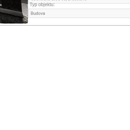
vyzdvihnutý a teraz odhaľuje 1 – 3 km 
3
Typ objektu:
– prehriatom mieste v zemskom plášti
komplexu.

8
Dekoračný kameň Emerald Pearl je ve
9
zeleno modrou hrou farieb (schilleri
3
larvikitu dominuje trojitý 
živec
 so 
- ortoklas (3-35 %), čiže kombinovaný
7
16
so striedajúcich sa veľmi tenkých lam
a odraze svetla zjavný efekt hry far
veľkého (80 – 95 %) obsahuje aj malé
8
medzi zrnami živcov. Sú to 1 – 5 % py
3
6
% olivínu, 1-5 % oxidov Fe-Ti, 1 % 
kremeňa
 a 
akcesorických minerálov
. 

4
3
3
U nás sa nórske larvikity, nesprávne n
storočia. Tmavé zelenkavo-modrosivé la
Daniel Pivko 2026
Literatúra: