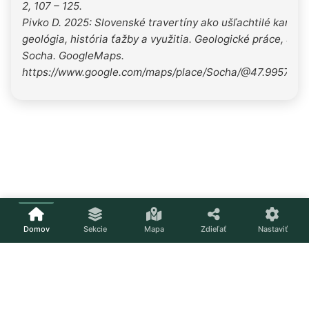
2, 107 – 125.
Pivko D. 2025: Slovenské travertíny ako ušľachtilé kamen
geológia, história ťažby a využitia. Geologické práce, Spr
Socha. GoogleMaps.
https://www.google.com/maps/place/Socha/@47.995703,1
Domov
Sekcie
Mapa
Zdieľať
Nastaviť
Načítavam...
Nastavenia