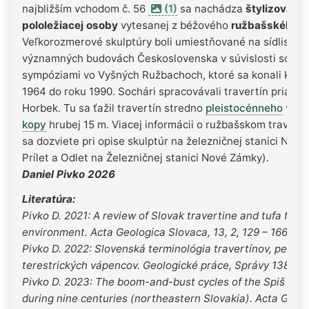
najbližším vchodom č. 56
(1)
sa nachádza
štylizovaná
pololežiacej osoby
vytesanej z béžového
ružbašského
t
Veľkorozmerové skulptúry boli umiestňované na sídliskách
významných budovách Československa v súvislosti so so
sympóziami vo Vyšných Ružbachoch, ktoré sa konali každ
1964 do roku 1990. Sochári spracovávali travertín priam
Horbek. Tu sa ťažil travertín stredno
pleistocénneho
veku
kopy
hrubej 15 m. Viacej informácii o ružbašskom travert
sa dozviete pri opise skulptúr na železničnej stanici Nov
Prílet a Odlet na Železničnej stanici Nové Zámky).
Daniel Pivko 2026
Literatúra:
Pivko D. 2021: A review of Slovak travertine and tufa facie
environment. Acta Geologica Slovaca, 13, 2, 129 – 166.
Pivko D. 2022: Slovenská terminológia travertínov, penov
terestrických vápencov. Geologické práce, Správy 138, 27
Pivko D. 2023: The boom-and-bust cycles of the Spiš trav
during nine centuries (northeastern Slovakia). Acta Geolo