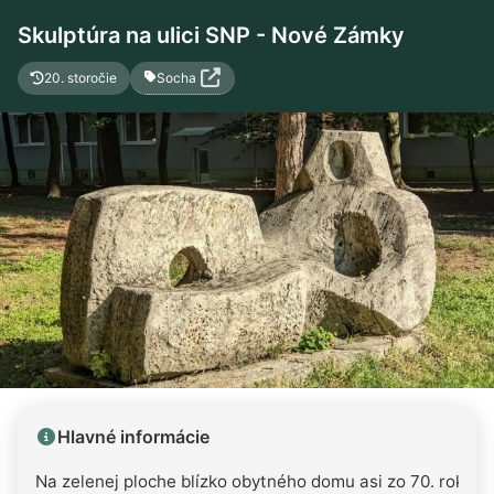
Skulptúra na ulici SNP - Nové Zámky
Socha
20. storočie
Hlavné informácie
Na zelenej ploche blízko obytného domu asi zo 70. rokov n