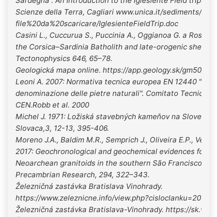
Sardegna”. An Introduction to the Iglesiente Field trip. Di
Scienze della Terra, Cagliari www.unica.it/sediments/
file%20da%20scaricare/IglesienteFieldTrip.doc
Casini L., Cuccurua S., Puccinia A., Oggianoa G. a Rossi P.
the Corsica–Sardinia Batholith and late-orogenic shearing
Tectonophysics 646, 65–78.
Geologická mapa online. https://app.geology.sk/gm50/
Leoni A. 2007: Normativa tecnica europea EN 12440 "Crite
denominazione delle pietre naturali". Comitato Tecnico T
CEN.Robb et al. 2000
Michel J. 1971: Ložiská stavebných kameňov na Slovensku
Slovaca,3, 12-13, 395-406.
Moreno J.A., Baldim M.R., Semprich J., Oliveira E.P., Verma
2017: Geochronological and geochemical evidences for ex
Neoarchean granitoids in the southern São Francisco Crat
Precambrian Research, 294, 322–343.
Železničná zastávka Bratislava Vinohrady.
https://www.zeleznicne.info/view.php?cisloclanku=20090
Železničná zastávka Bratislava-Vinohrady. https://sk.wikip