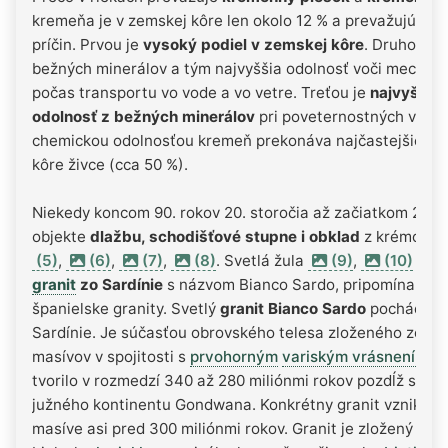
kremeňa je v zemskej kôre len okolo 12 % a prevažujú
živ
príčin. Prvou je
vysoký podiel v zemskej kôre
. Druhou je 
bežných minerálov a tým najvyššia odolnosť voči mecha
počas transportu vo vode a vo vetre. Treťou je
najvyššia
odolnosť z bežných minerálov
pri poveternostných vplyv
chemickou odolnosťou kremeň prekonáva najčastejšie mi
kôre živce (cca 50 %).
Niekedy koncom 90. rokov 20. storočia až začiatkom 21. sto
objekte
dlažbu, schodišťové stupne i obklad
z krémovej 
(5)
,
(6)
,
(7)
,
(8)
. Svetlá žula
(9)
,
(10)
je p
granit
zo Sardínie
s názvom Bianco Sardo, pripomína však
španielske granity. Svetlý
granit Bianco Sardo
pochádzajú
Sardínie. Je súčasťou obrovského telesa zloženého zo st
masívov v spojitosti s
prvohorným
variským vrásnením
. 
tvorilo v rozmedzí 340 až 280 miliónmi rokov pozdĺž seve
južného kontinentu Gondwana. Konkrétny granit vznikol
masíve asi pred 300 miliónmi rokov. Granit je zložený z 