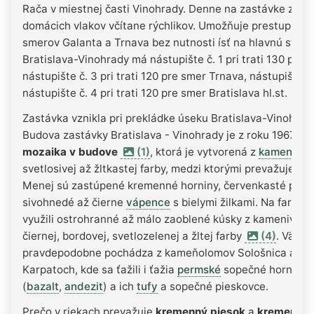
Rača v miestnej časti Vinohrady. Denne na zastávke zasta
domácich vlakov včítane rýchlikov. Umožňuje prestup med
smerov Galanta a Trnava bez nutnosti ísť na hlavnú stani
Bratislava-Vinohrady má nástupište č. 1 pri trati 130 pre 
nástupište č. 3 pri trati 120 pre smer Trnava, nástupište č. 
nástupište č. 4 pri trati 120 pre smer Bratislava hl.st.
Zastávka vznikla pri prekládke úseku Bratislava-Vinohrad
Budova zastávky Bratislava - Vinohrady je z roku 1967. Asi
mozaika v budove
(1)
, ktorá je vytvorená z
kameniva
,
svetlosivej až žltkastej farby, medzi ktorými prevažuje
kr
Menej sú zastúpené kremenné horniny, červenkasté piesk
sivohnedé až čierne
vápence
s bielymi žilkami. Na farebn
využili ostrohranné až málo zaoblené kúsky z kameniva t
čiernej, bordovej, svetlozelenej a žltej farby
(4)
. Väčši
pravdepodobne pochádza z kameňolomov Sološnica a Lo
Karpatoch, kde sa ťažili i ťažia
permské
sopečné horniny 
(
bazalt
,
andezit
) a ich
tufy
a sopečné pieskovce.
Prečo v riekach prevažuje
kremenný piesok
a
kremenné 