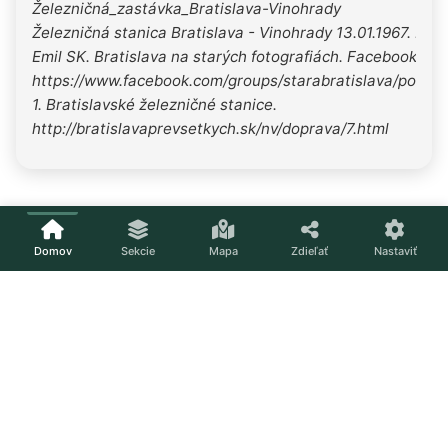
Železničná_zastávka_Bratislava-Vinohrady
Železničná stanica Bratislava - Vinohrady 13.01.1967. Prí
Emil SK. Bratislava na starých fotografiách. Facebook.
https://www.facebook.com/groups/starabratislava/post
1. Bratislavské železničné stanice.
http://bratislavaprevsetkych.sk/nv/doprava/7.html
Domov
Sekcie
Mapa
Zdieľať
Nastaviť
Načítavam...
Nastavenia
Téma
Svetlá
Tmavá
Systém