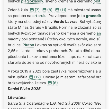
bielych
plagioklasov
, sivého kremeňa a čierneho
biotitu
.
Zelená žula
(7)
,
(8)
,
(11)
má miestami usmernenie
sa podobá na
ortorulu
. Pravdepodobne je to
granodiorit
a
ktorý má obchodný názov
Verde Lavras
. Bol vyťažený pr
štáte Minas Gerais v Brazílii. Hornina je zložená zo zelen
bielych K-živcov, tmavosivého kremeňa a čierneho
amfibo
magmy boli pohltené i útržky okolitých hornín, ako sú
ruly
bridlice.
Plutón
Lavras sa vytvoril oveľa skôr ako sardínsk
2,65 miliardami rokov v prahorách. Za túto dlhú dobu bol
pôsobeniu tlakov a metamorfóze, napr. na konci starohôr,
sfarbila do zelena od novotvorených minerálov ako je
epi
V roku 2019 a 2023 bola zastávka modernizovaná a uprav
nástupištia
(12)
. Obklad je miestami zafarbený hrdzav
hrdzavejúceho železa
(6)
.
Daniel Pivko 2025
Literatúra:
Barca S. a Costamagna L.G. (edits.) 2006: Corso “Geotrav