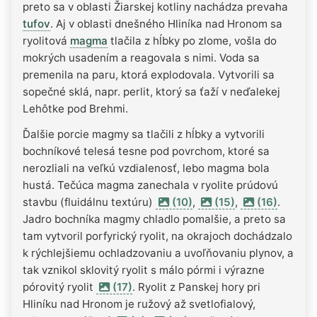
preto sa v oblasti Žiarskej kotliny nachádza prevaha
tufov
. Aj v oblasti dnešného Hliníka nad Hronom sa
ryolitová
magma
tlačila z hĺbky po zlome, vošla do
mokrých usadením a reagovala s nimi. Voda sa
premenila na paru, ktorá explodovala. Vytvorili sa
sopečné sklá, napr. perlit, ktorý sa ťaží v neďalekej
Lehôtke pod Brehmi.
Ďalšie porcie magmy sa tlačili z hĺbky a vytvorili
bochníkové telesá tesne pod povrchom, ktoré sa
nerozliali na veľkú vzdialenosť, lebo magma bola
hustá. Tečúca magma zanechala v ryolite prúdovú
stavbu (fluidálnu textúru)
(10)
,
(15)
,
(16)
.
Jadro bochníka magmy chladlo pomalšie, a preto sa
tam vytvoril porfyrický ryolit, na okrajoch dochádzalo
k rýchlejšiemu ochladzovaniu a uvoľňovaniu plynov, a
tak vznikol sklovitý ryolit s málo pórmi i výrazne
pórovitý ryolit
(17)
. Ryolit z Panskej hory pri
Hliníku nad Hronom je ružový až svetlofialový,