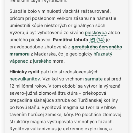
remeselníckymi výrobkami.
Súsošie bolo v minulosti viackrát reštaurované,
pričom pri poslednom veľkom zásahu na námestie
umiestnili kópie niektorých originálnych sôch.
Vyzerajú byť vyhotovené zo sivého
pieskovca
alebo
umelého pieskovca.
Pamätná tabuľa
(14)
je
pravdepodobne zhotovená z
gerečského červeného
mramoru
z Maďarska, čo je geologicky
hľuznatý
vápenec
z
jurského
mora.
Hlinícky ryolit
patrí do stredoslovenských
neovulkanitov
. Vznikol vo vrchnom
sarmate
asi pred
12 miliónmi rokov. V tom období sa vytvorila výrazná
severo-južná zlomová štruktúra – priekopová
prepadlina siahajúca zhruba od Turčianskej kotliny
po Novú Baňu. Ryolitová magma sa tvorila v hĺbke
tavením horúcej zemskej kôry. Po plochách zlomovej
štruktúry magma vystupovala v mnohých fázach.
Ryolitový vulkanizmus je extrémne explozívny, a