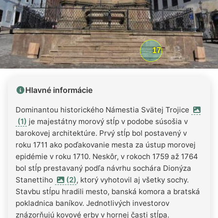
Hlavné informácie
Dominantou historického Námestia Svätej Trojice
(1)
je majestátny morový stĺp v podobe súsošia v
barokovej architektúre. Prvý stĺp bol postavený v
roku 1711 ako poďakovanie mesta za ústup morovej
epidémie v roku 1710. Neskôr, v rokoch 1759 až 1764
bol stĺp prestavaný podľa návrhu sochára Dionýza
Stanettiho
(2)
, ktorý vyhotovil aj všetky sochy.
Stavbu stĺpu hradili mesto, banská komora a bratská
pokladnica baníkov. Jednotlivých investorov
znázorňujú kovové erby v hornej časti stĺpa.