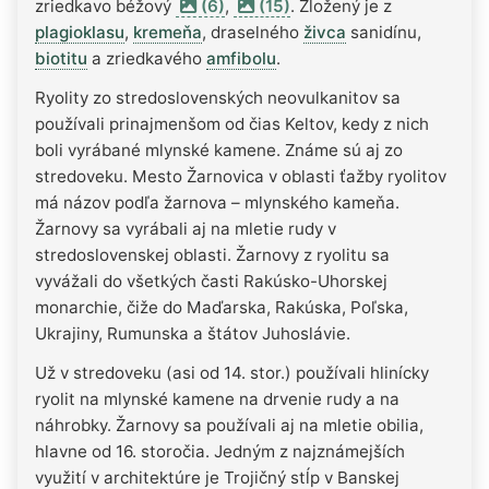
zriedkavo béžový
(6)
,
(15)
. Zložený je z
plagioklasu
,
kremeňa
, draselného
živca
sanidínu,
biotitu
a zriedkavého
amfibolu
.
Ryolity zo stredoslovenských neovulkanitov sa
používali prinajmenšom od čias Keltov, kedy z nich
boli vyrábané mlynské kamene. Známe sú aj zo
stredoveku. Mesto Žarnovica v oblasti ťažby ryolitov
má názov podľa žarnova – mlynského kameňa.
Žarnovy sa vyrábali aj na mletie rudy v
stredoslovenskej oblasti. Žarnovy z ryolitu sa
vyvážali do všetkých časti Rakúsko-Uhorskej
monarchie, čiže do Maďarska, Rakúska, Poľska,
Ukrajiny, Rumunska a štátov Juhoslávie.
Už v stredoveku (asi od 14. stor.) používali hlinícky
ryolit na mlynské kamene na drvenie rudy a na
náhrobky. Žarnovy sa používali aj na mletie obilia,
hlavne od 16. storočia. Jedným z najznámejších
využití v architektúre je Trojičný stĺp v Banskej