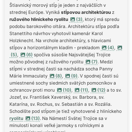
Štiavnický morový stĺp je jeden z najväčších v
strednej Európe. Vyniká
stĺpovou architektúrou
z
ružového hliníckeho ryolitu
(3)
, ktorý má spredu
podobu barokového oltára. Architektúru stĺpa podľa
Stanettiho návrhov vyhotovil kamenár Karol
Holzknecht. Na vrchole architektúry, s hlavicami
stĺpov a horizontálnym kladím - prekladom
(4)
,
(5)
,
(6)
spočíva súsošie Najsvätejšej Trojice
možno pôvodnej z ružového ryolitu
(7)
. Medzi
stĺpmi v strednej časti sa nachádza socha Panny
Márie Immaculaty
(8)
,
(9)
. V spodnej časti sú
umiestnené sochy siedmich svätých pomocníkov a
ochrancov proti moru
(10)
,
(11)
,
(12)
a to sv.
Jozef, sv. František Xaverský, sv. Barbora, sv.
Katarína, sv. Rochus, sv. Sebastián a sv. Rozália.
Schodište pod stĺpom je tiež vyhotovené z hliníckeho
ryolitu
(13)
. Na Námestí Svätej Trojice sa v
minulosti konali veľké jarmoky s roľníckymi a