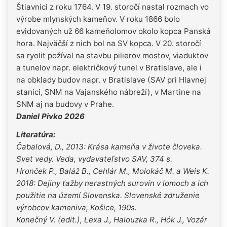
Štiavnici z roku 1764. V 19. storočí nastal rozmach vo
výrobe mlynských kameňov. V roku 1866 bolo
evidovaných už 66 kameňolomov okolo kopca Panská
hora. Najväčší z nich bol na SV kopca. V 20. storočí
sa ryolit požíval na stavbu pilierov mostov, viaduktov
a tunelov napr. električkový tunel v Bratislave, ale i
na obklady budov napr. v Bratislave (SAV pri Hlavnej
stanici, SNM na Vajanského nábreží), v Martine na
SNM aj na budovy v Prahe.
Daniel Pivko 2026
Literatúra:
Čabalová, D., 2013: Krása kameňa v živote človeka.
Svet vedy. Veda, vydavateľstvo SAV, 374 s.
Hronček P., Baláž B., Cehlár M., Molokáč M. a Weis K.
2018: Dejiny ťažby nerastných surovín v lomoch a ich
použitie na území Slovenska. Slovenské združenie
výrobcov kameniva, Košice, 190s.
Konečný V. (edit.), Lexa J., Halouzka R., Hók J., Vozár