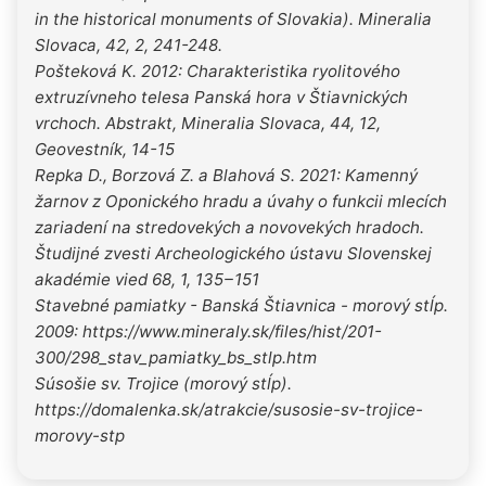
in the historical monuments of Slovakia). Mineralia
Slovaca, 42, 2, 241-248.
Pošteková K. 2012: Charakteristika ryolitového
extruzívneho telesa Panská hora v Štiavnických
vrchoch. Abstrakt, Mineralia Slovaca, 44, 12,
Geovestník, 14-15
Repka D., Borzová Z. a Blahová S. 2021: Kamenný
žarnov z Oponického hradu a úvahy o funkcii mlecích
zariadení na stredovekých a novovekých hradoch.
Študijné zvesti Archeologického ústavu Slovenskej
akadémie vied 68, 1, 135 – 151
Stavebné pamiatky - Banská Štiavnica - morový stĺp.
2009: https://www.mineraly.sk/files/hist/201-
300/298_stav_pamiatky_bs_stlp.htm
Súsošie sv. Trojice (morový stĺp).
https://domalenka.sk/atrakcie/susosie-sv-trojice-
morovy-stp