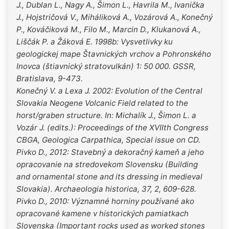
J., Dublan L., Nagy A., Šimon L., Havrila M., Ivanička
J., Hojstričová V., Miháliková A., Vozárová A., Konečný
P., Kováčiková M., Filo M., Marcin D., Klukanová A.,
Liščák P. a Žáková E. 1998b: Vysvetlivky ku
geologickej mape Štavnických vrchov a Pohronského
Inovca (štiavnický stratovulkán) 1: 50 000. GSSR,
Bratislava, 9-473.
Konečný V. a Lexa J. 2002: Evolution of the Central
Slovakia Neogene Volcanic Field related to the
horst/graben structure. In: Michalík J., Šimon L. a
Vozár J. (edits.): Proceedings of the XVIIth Congress
CBGA, Geologica Carpathica, Special issue on CD.
Pivko D., 2012: Stavebný a dekoračný kameň a jeho
opracovanie na stredovekom Slovensku (Building
and ornamental stone and its dressing in medieval
Slovakia). Archaeologia historica, 37, 2, 609-628.
Pivko D., 2010: Významné horniny používané ako
opracované kamene v historických pamiatkach
Slovenska (Important rocks used as worked stones