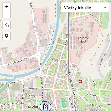
+
−
6