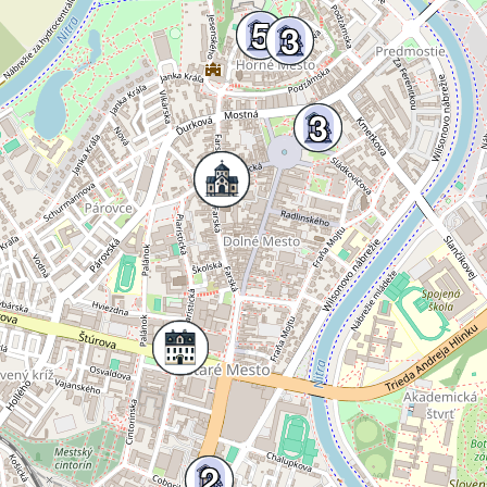
5
3
3
2