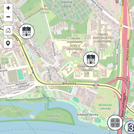
+
−
3