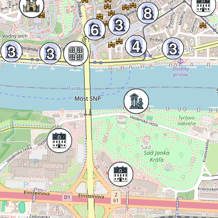
8
3
6
4
3
3
3