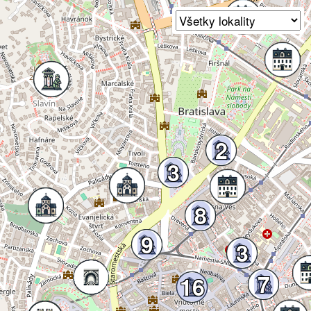
2
3
8
9
3
7
16