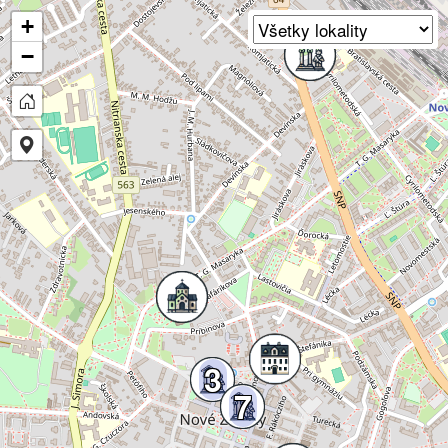
+
−
3
7